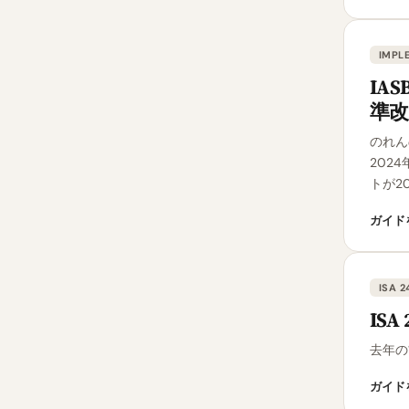
IMPL
IA
準改
のれん
202
トが2
ガイド
ISA 2
IS
去年の
ガイド