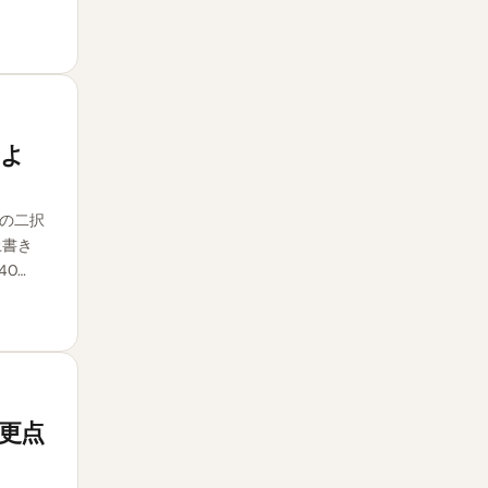
によ
の二択
上書き
0…
変更点