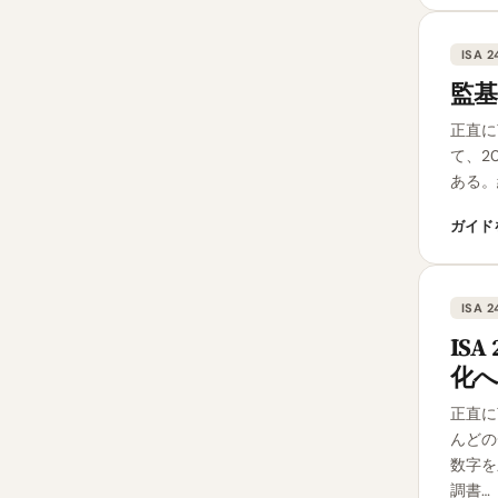
ISA 2
監基
正直に
て、2
ある。
ガイド
ISA 2
IS
化
正直に
んどの
数字を
調書…