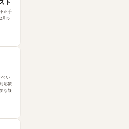
リスト
不正手
月15
いてい
対応策
要な疑