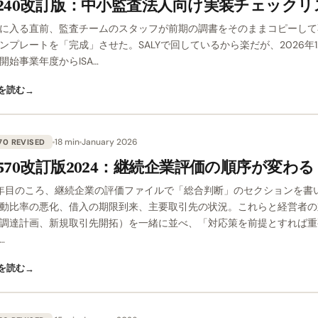
A 240改訂版：中小監査法人向け実装チェック
に入る直前、監査チームのスタッフが前期の調書をそのままコピーして
ンプレートを「完成」させた。SALYで回しているから楽だが、2026年12
開始事業年度からISA…
を読む
→
18 min
January 2026
70 REVISED
A 570改訂版2024：継続企業評価の順序が変わる
年目のころ、継続企業の評価ファイルで「総合判断」のセクションを書
動比率の悪化、借入の期限到来、主要取引先の状況。これらと経営者の
調達計画、新規取引先開拓）を一緒に並べ、「対応策を前提とすれば重
…
を読む
→