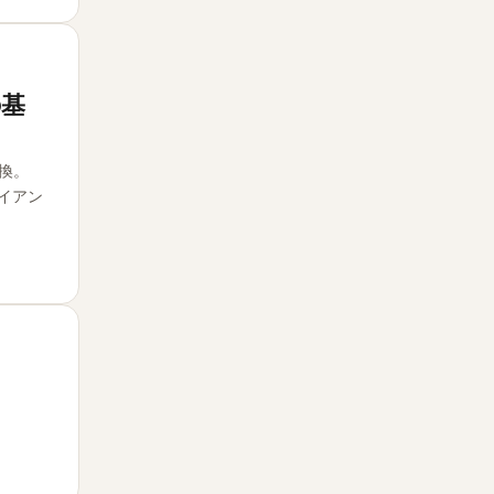
の基
換。
ライアン