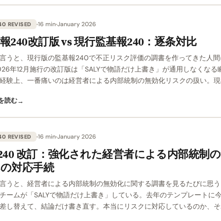
16 min
January 2026
40 REVISED
報240改訂版 vs 現行監基報240：逐条対比
言うと、現行版の監基報240で不正リスク評価の調書を作ってきた人間
026年12月施行の改訂版は「SALYで物語だけ上書き」が通用しなくなる
経験上、一番痛いのは経営者による内部統制の無効化リスクの扱い。現
を読む
→
16 min
January 2026
40 REVISED
A 240 改訂：強化された経営者による内部統制
への対応手続
言うと、経営者による内部統制の無効化に関する調書を見るたびに思う
チームが「SALYで物語だけ上書き」している。去年のテンプレートに
差し替えて、結論だけ書き直す。本当にリスクに対応しているのか、そ