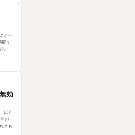
にとっ
瞬間で
行…
の無効
。ほと
今年の
れとも