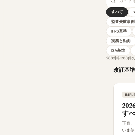
すべて
監査失敗事例
IFRS基準
実務と動向
ISA基準
288件中288
改訂基準
IMPL
20
す
正直、
いま使