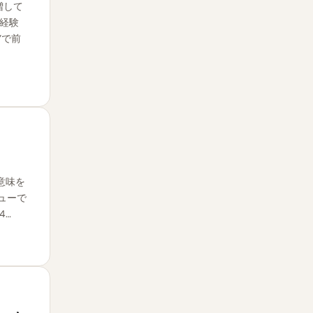
増して
経験
Yで前
意味を
ューで
4…