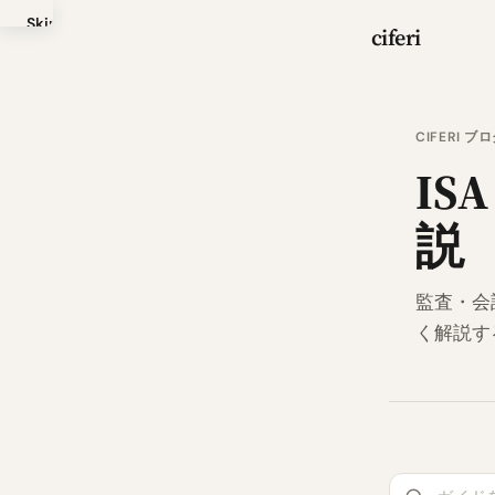
Skip
ciferi
to
main
content
CIFERI ブ
IS
説
監査・会
く解説す