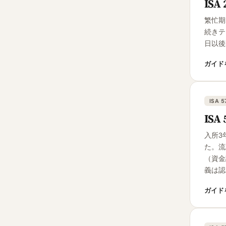
IS
繁忙期
続きテ
日以後
ガイド
ISA 5
IS
入所3
た。流
（資金
義は認
ガイド