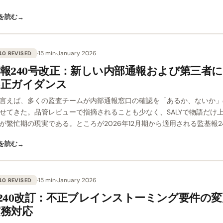
を読む
→
15 min
January 2026
40 REVISED
報240号改正：新しい内部通報および第三者
不正ガイダンス
言えば、多くの監査チームが内部通報窓口の確認を「あるか、ないか」
せてきた。品管レビューで指摘されることも少なく、SALYで物語だけ
が繁忙期の現実である。ところが2026年12月期から適用される監基報24
を読む
→
15 min
January 2026
40 REVISED
A 240改訂：不正ブレインストーミング要件の
実務対応