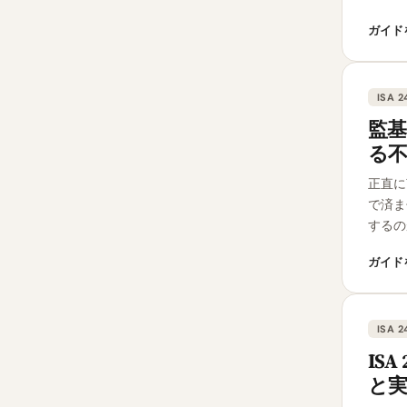
ガイド
ISA 2
監基
る
正直に
で済ま
するの
ガイド
ISA 2
IS
と