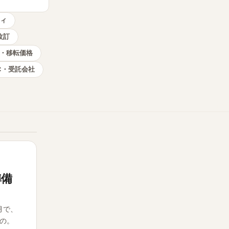
ティ
A改訂
・移転価格
C・受託会社
準備
月で、
の。