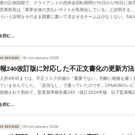
査の計画段階で、クライアントの売掛金回転期間が75日から110日に急
営業部長は「業界全体の支払いサイトが長期化している」と説明する。
ういう説明をそのまま調書に書いて済ませるチームは少なくない。SAL
を読む
→
16 min
January 2026
40 REVISED
報240改訂版に対応した不正文書化の更新方法
入所4年目までは、不正リスク評価の「重要でない」判断に根拠を書く
ていませんでした。「該当なし」で通っていたのです。CPAAOBのレビ
指摘されて初めて、監査基準報告書240（改訂2024年版、以下監基報2
を読む
→
18 min
January 2026
40 REVISED