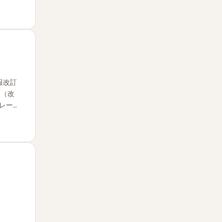
報改訂
0（改
レー…