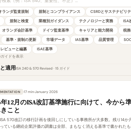
オランダ監査規制
規制とコンプライアンス
CSRDとサステナビリ
規制と検査
業種別ガイダンス
テクノロジーと実務
IS
オランダ会計基準
ドイツ監査基準
キャリアと能力開発
税務
基準・規制の更新
市場データ
IAS基準
品質管理
SO
レビューと編纂
ISAE基準
件のガイドを表示
と適用
ISA 240 & 570 Revised · 15 ガイド
17 min
January 2026
EMENTATION
26年12月のISA改訂基準施行に向けて、今から
べきこと
ISA 570改訂の移行計画を後回しにしている事務所が大多数。残り14か
っている継続企業評価の調書は全部、まもなく消える基準で書かれたも