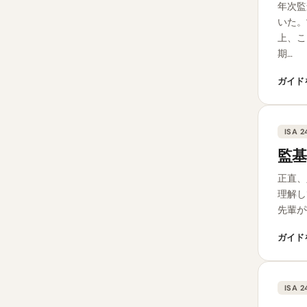
年次監
いた。
上、こ
期…
ガイド
ISA 2
監基
正直、
理解し
先輩が
ガイド
ISA 2