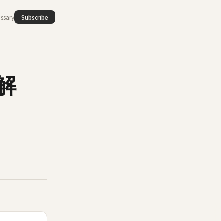
ssary
Subscribe
の解