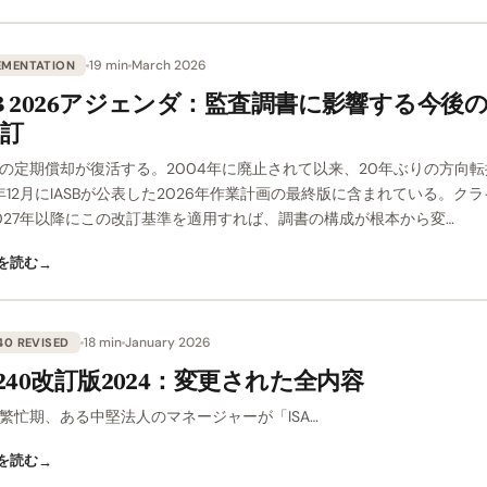
19 min
March 2026
EMENTATION
SB 2026アジェンダ：監査調書に影響する今後
訂
の定期償却が復活する。2004年に廃止されて以来、20年ぶりの方向転
4年12月にIASBが公表した2026年作業計画の最終版に含まれている。ク
027年以降にこの改訂基準を適用すれば、調書の構成が根本から変…
を読む
→
18 min
January 2026
40 REVISED
A 240改訂版2024：変更された全内容
繁忙期、ある中堅法人のマネージャーが「ISA…
を読む
→