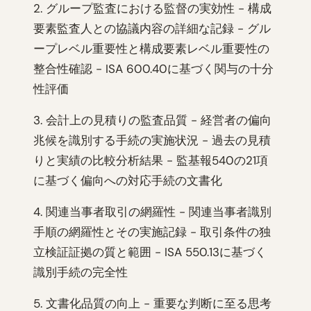
2. グループ監査における監督の実効性 - 構成
要素監査人との協議内容の詳細な記録 - グル
ープレベル重要性と構成要素レベル重要性の
整合性確認 - ISA 600.40に基づく関与の十分
性評価
3. 会計上の見積りの監査品質 - 経営者の偏向
兆候を識別する手続の実施状況 - 過去の見積
りと実績の比較分析結果 - 監基報540の21項
に基づく偏向への対応手続の文書化
4. 関連当事者取引の網羅性 - 関連当事者識別
手順の網羅性とその実施記録 - 取引条件の独
立検証証拠の質と範囲 - ISA 550.13に基づく
識別手続の完全性
5. 文書化品質の向上 - 重要な判断に至る思考