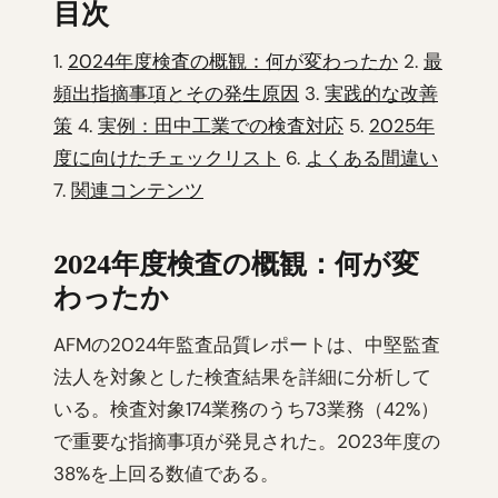
目次
1.
2024年度検査の概観：何が変わったか
2.
最
頻出指摘事項とその発生原因
3.
実践的な改善
策
4.
実例：田中工業での検査対応
5.
2025年
度に向けたチェックリスト
6.
よくある間違い
7.
関連コンテンツ
2024年度検査の概観：何が変
わったか
AFMの2024年監査品質レポートは、中堅監査
法人を対象とした検査結果を詳細に分析して
いる。検査対象174業務のうち73業務（42%）
で重要な指摘事項が発見された。2023年度の
38%を上回る数値である。