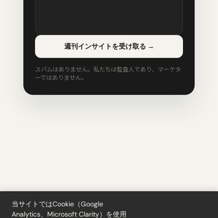
週刊インサイトを受け取る
→
スパムはありません。私たちは監査人であり、マーケタ
ーではありません。
当サイトではCookie（Google
Analytics、Microsoft Clarity）を使用
ツール
·
ブログ
·
用語集
·
登録
·
プライバシー
·
返金
·
利用規約
·