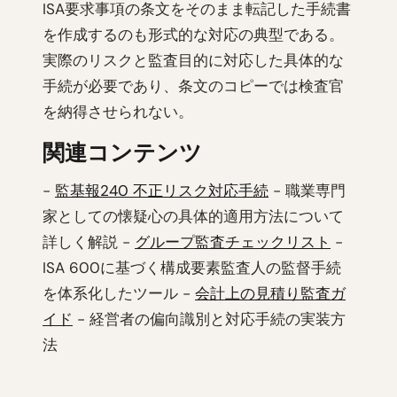
ISA要求事項の条文をそのまま転記した手続書
を作成するのも形式的な対応の典型である。
実際のリスクと監査目的に対応した具体的な
手続が必要であり、条文のコピーでは検査官
を納得させられない。
関連コンテンツ
-
監基報240 不正リスク対応手続
- 職業専門
家としての懐疑心の具体的適用方法について
詳しく解説 -
グループ監査チェックリスト
-
ISA 600に基づく構成要素監査人の監督手続
を体系化したツール -
会計上の見積り監査ガ
イド
- 経営者の偏向識別と対応手続の実装方
法