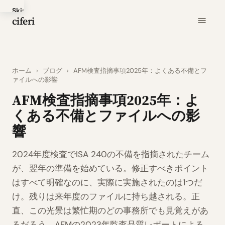
Skip
ciferi
to
main
content
ホーム
›
ブログ
›
AFM検査指摘事項2025年：よくある不備とフ
ァイルへの影響
AFM検査指摘事項2025年：よ
くある不備とファイルへの影
響
2024年度検査でISA 240の不備を指摘されたチーム
が、翌年の準備を始めている。修正すべきポイント
はすべて明確なのに、実際に実施されたのは1つだ
け。残りは来年度のファイルに持ち越される。正
直、この光景は繁忙期のどの事務所でも見覚えがあ
るだろう。AFMの2023年監査品質レポートによる