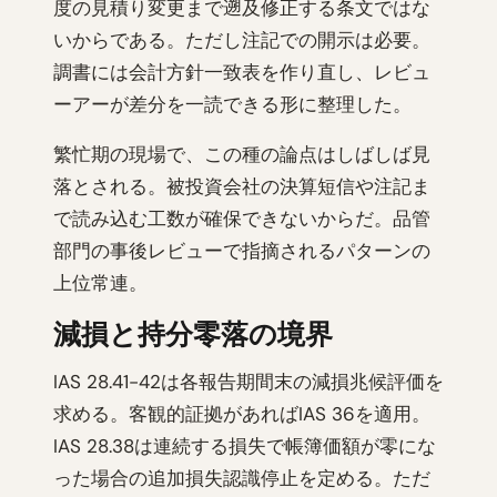
度の見積り変更まで遡及修正する条文ではな
いからである。ただし注記での開示は必要。
調書には会計方針一致表を作り直し、レビュ
ーアーが差分を一読できる形に整理した。
繁忙期の現場で、この種の論点はしばしば見
落とされる。被投資会社の決算短信や注記ま
で読み込む工数が確保できないからだ。品管
部門の事後レビューで指摘されるパターンの
上位常連。
減損と持分零落の境界
IAS 28.41-42は各報告期間末の減損兆候評価を
求める。客観的証拠があればIAS 36を適用。
IAS 28.38は連続する損失で帳簿価額が零にな
った場合の追加損失認識停止を定める。ただ