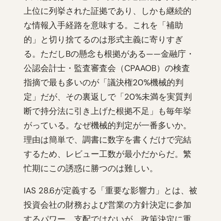
上位に列挙された証拠であり、しかも継続的
な情報入手経路を意味する。これを「補助
的」と切り捨てるのは形式主義に寄りすぎ
る。ただしBの懸念も根拠がある——金融庁・
公認会計士・監査審査会（CPAAOB）の検査
指摘で最も多いのが「議決権20%機械的判
定」だが、その裏返しで「20%未満を実質判
断で持分法に引き上げた根拠不足」も毎年挙
がっている。なぜ機械的判定が一番多いか。
理由は簡単で、調書に数字を書くだけで完結
するため、レビュー工数が最小だからだ。繁
忙期にこの誘惑に勝つのは難しい。
IAS 28.6が定義する「重要な影響力」とは、被
投資会社の財務および営業の方針決定に参加
するパワー。支配ではないが、政策決定に重