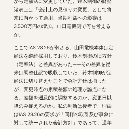
から定額法に変更していた。鈴木制御の財務
諸表上は「会計上の見積りの変更」として将
来に向かって適用、当期利益への影響は
3,500万円の増加。山田電機側で何を考える
か。
ここでIAS 28.26が刺さる。山田電機本体は定
額法を継続採用しており、鈴木制御の旧方針
（定率法）と差異があった——その差異を従
来は調整仕訳で吸収していた。鈴木制御が定
額法に切り替えたことで会計方針は揃った
が、変更時点の累積差額の処理が論点にな
る。差額を遡及的に調整するのか、変更日以
降のみ揃えるのか。私の判断は後者で、理由
はIAS 28.26の要求が「同様の取引及び事象に
対して統一された会計方針」であって、過年