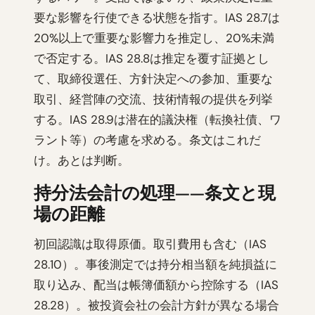
要な影響を行使できる状態を指す。IAS 28.7は
20%以上で重要な影響力を推定し、20%未満
で否定する。IAS 28.8は推定を覆す証拠とし
て、取締役選任、方針決定への参加、重要な
取引、経営陣の交流、技術情報の提供を列挙
する。IAS 28.9は潜在的議決権（転換社債、ワ
ラント等）の考慮を求める。条文はこれだ
け。あとは判断。
持分法会計の処理——条文と現
場の距離
初回認識は取得原価。取引費用も含む（IAS
28.10）。事後測定では持分相当額を純損益に
取り込み、配当は帳簿価額から控除する（IAS
28.28）。被投資会社の会計方針が異なる場合