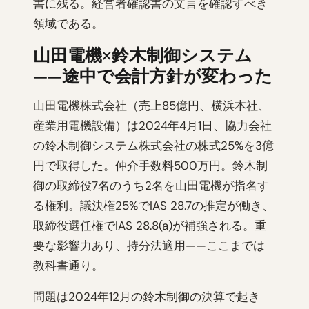
書に残る。経営者確認書の文言を確認すべき
領域である。
山田電機×鈴木制御システム
——途中で会計方針が変わった
山田電機株式会社（売上85億円、横浜本社、
産業用電機設備）は2024年4月1日、協力会社
の鈴木制御システム株式会社の株式25%を3億
円で取得した。仲介手数料500万円。鈴木制
御の取締役7名のうち2名を山田電機が指名す
る権利。議決権25%でIAS 28.7の推定が働き、
取締役選任権でIAS 28.8(a)が補強される。重
要な影響力あり、持分法適用——ここまでは
教科書通り。
問題は2024年12月の鈴木制御の決算で起き