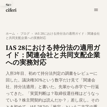
Skip
ciferi
to
main
content
ホーム
›
ブログ
›
IAS 28における持分法の適用ガイド：関連会社
と共同支配企業への実務対応
IAS 28における持分法の適用ガ
イド：関連会社と共同支配企業
への実務対応
入所3年目、初めて持分法判定の調書をレビューに
回した。議決権30%という数字だけ見て「関連会
社、持分法適用」と書いた。先輩から赤字で一行返
ってきた。「実質判断は？取締役選任権はどうなっ
ている？株主間契約は読んだか？」差し戻し。その
とき初めて、IAS 28.7の「推定」という二文字の重