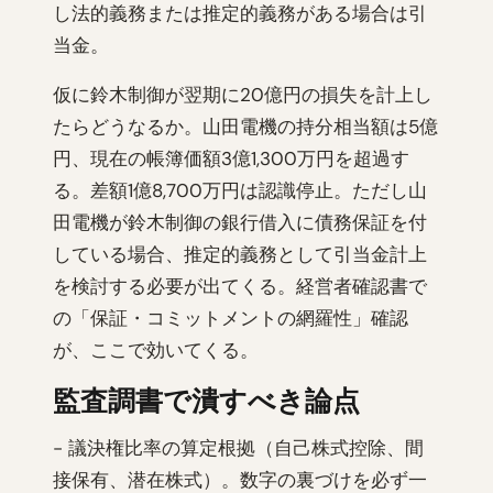
し法的義務または推定的義務がある場合は引
当金。
仮に鈴木制御が翌期に20億円の損失を計上し
たらどうなるか。山田電機の持分相当額は5億
円、現在の帳簿価額3億1,300万円を超過す
る。差額1億8,700万円は認識停止。ただし山
田電機が鈴木制御の銀行借入に債務保証を付
している場合、推定的義務として引当金計上
を検討する必要が出てくる。経営者確認書で
の「保証・コミットメントの網羅性」確認
が、ここで効いてくる。
監査調書で潰すべき論点
- 議決権比率の算定根拠（自己株式控除、間
接保有、潜在株式）。数字の裏づけを必ず一