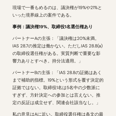
現場で一番もめるのは、議決権が19%や21%と
いった境界線上の案件である。
事例：議決権19%、取締役1名選任権あり
パートナーAの主張：「議決権は20%未満。
IAS 28.7の推定は働かない。ただしIAS 28.8(a)
の取締役選任権がある。実質判断で重要な影
響力ありとすべき。持分法適用。」
パートナーBの主張：「IAS 28.8の証拠はあく
まで補助的指標。19%という形式を覆す決定的
証拠ではない。取締役1名は5名中の少数派に
すぎず、方針決定への参加とは言えない。推
定の反証は成立せず、関連会社該当なし。」
私の意見はAに近い。取締役選任権は条文の最