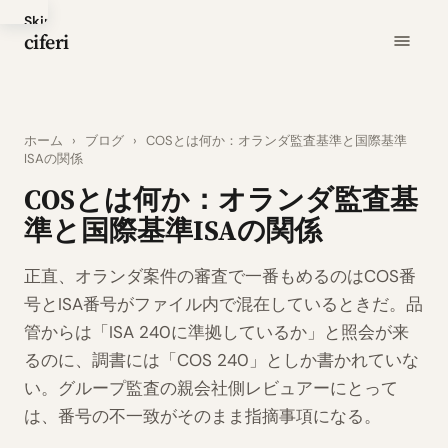
Skip
ciferi
to
main
content
ホーム
›
ブログ
›
COSとは何か：オランダ監査基準と国際基準
ISAの関係
COSとは何か：オランダ監査基
準と国際基準ISAの関係
正直、オランダ案件の審査で一番もめるのはCOS番
号とISA番号がファイル内で混在しているときだ。品
管からは「ISA 240に準拠しているか」と照会が来
るのに、調書には「COS 240」としか書かれていな
い。グループ監査の親会社側レビュアーにとって
は、番号の不一致がそのまま指摘事項になる。