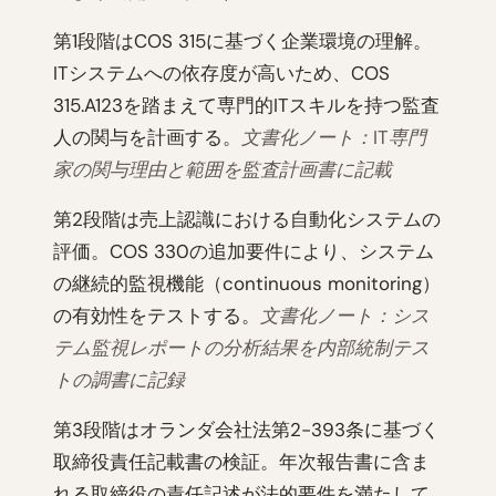
第1段階はCOS 315に基づく企業環境の理解。
ITシステムへの依存度が高いため、COS
315.A123を踏まえて専門的ITスキルを持つ監査
人の関与を計画する。
文書化ノート：IT専門
家の関与理由と範囲を監査計画書に記載
第2段階は売上認識における自動化システムの
評価。COS 330の追加要件により、システム
の継続的監視機能（continuous monitoring）
の有効性をテストする。
文書化ノート：シス
テム監視レポートの分析結果を内部統制テス
トの調書に記録
第3段階はオランダ会社法第2-393条に基づく
取締役責任記載書の検証。年次報告書に含ま
れる取締役の責任記述が法的要件を満たして