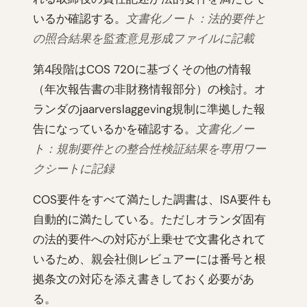
いるか確認する。
文書化ノート：法的要件と
の照合結果を監査意見形成ファイルに記載
第4段階はCOS 720に基づくその他の情報
（年次報告書の非財務情報部分）の検討。オ
ランダのjaarverslaggeving規制に準拠した報
告になっているかを確認する。
文書化ノー
ト：規制要件との整合性検証結果を専用ワー
クシートに記録
COS要件をすべて満たした調書は、ISA要件も
自動的に満たしている。ただしオランダ固有
の法的要件への対応が上乗せで文書化されて
いるため、親会社側レビュアーには番号と根
拠条文の対応を添え書きしておく必要があ
る。