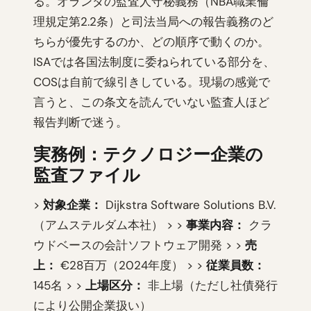
る。オランダの監査人守秘義務（NBA職業倫
理規定第2.2条）と司法当局への報告義務のど
ちらが優先するのか、どの順序で動くのか。
ISAでは各国法制度に委ねられている部分を、
COSは自前で線引きしている。現場の感覚で
言うと、この条文を読んでいない監査人ほど
報告判断で迷う。
実務例：テクノロジー企業の
監査ファイル
>
対象企業：
Dijkstra Software Solutions B.V.
（アムステルダム本社） > >
事業内容：
クラ
ウドベースの会計ソフトウェア開発 > >
売
上：
€28百万（2024年度） > >
従業員数：
145名 > >
上場区分：
非上場（ただし社債発行
により公開企業扱い）