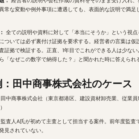
題：
経営者の説明や会社作成の資料をそのまま受け入れ、
異常な変動や例外事項に遭遇しても、表面的な説明で満足
：
全ての説明や資料に対して「本当にそうか」という視点
については必ず裏付け証拠を要求する。経営者の言葉は仮
査証拠で検証する。正直、1年目でこれができる人は少ない
ら「なぜこの数字で納得した？」と聞かれた時に答えられ
例：田中商事株式会社のケース
田中商事株式会社（東京都港区、建設資材卸売業、従業員1
円）
監査人A氏が初めて主査として担当する案件。前年度監査
発見されていない。