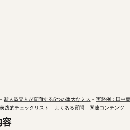
-
新人監査人が直面する5つの重大なミス
-
実務例：田中
実践的チェックリスト
-
よくある質問
-
関連コンテンツ
内容