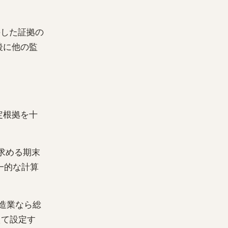
手した証拠の
後に他の監
定根拠を十
が求める期末
一的な計算
造業なら総
まえて設定す