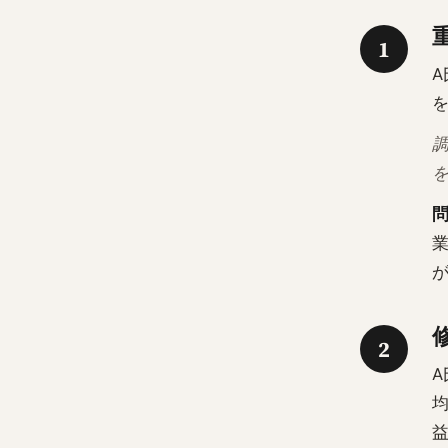
1
A
を
調
2
均