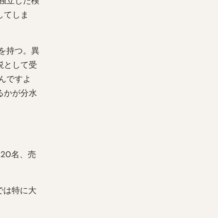
独立した検
してしま
を持つ。異
説として受
んですよ
るかが分水
20名、売
では特に大