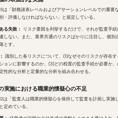
5.25は「財務諸表レベルおよびアサーションレベルでの重要
別・評価しなければならない」と規定している。
ある失敗：
リスク要因を列挙するだけで、それが監査手続
慮しない。また、業界共通のリスクばかりに注目し、個別
落とす。
：
識別した各リスクについて、(1)なぜそのリスクが存在する
ションに影響するのか、(3)どの程度の監査手続が必要か、
定性的な分析と定量的な分析を組み合わせる。
の実施における職業的懐疑心の不足
0.12は「監査人は職業的懐疑心を保持して監査を計画し実施
と定めている。