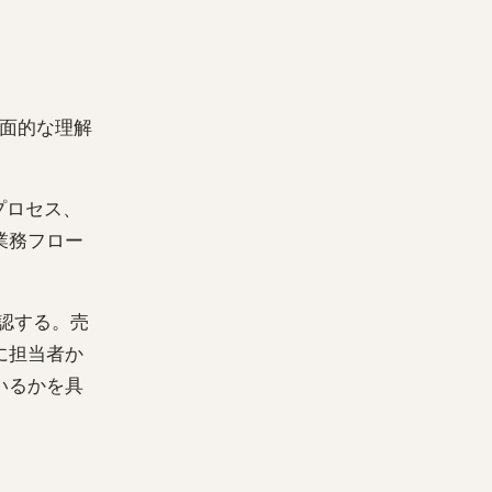
表面的な理解
プロセス、
業務フロー
認する。売
に担当者か
いるかを具