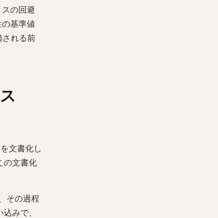
ミスの回避
要性の基準値
指摘される前
ミス
論を文書化し
この文書化
、その過程
い込みで、