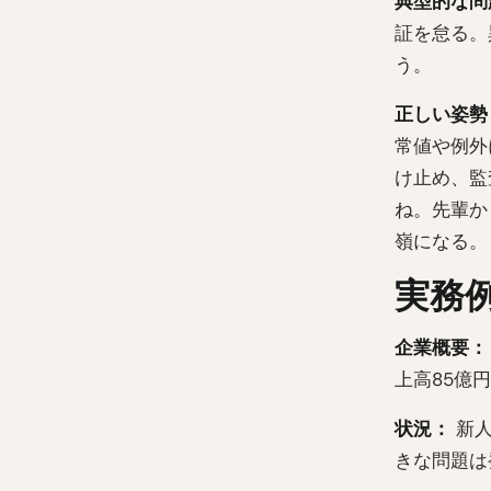
典型的な問
証を怠る。
う。
正しい姿勢
常値や例外
け止め、監
ね。先輩か
嶺になる。
実務
企業概要：
上高85億
状況：
新人
きな問題は