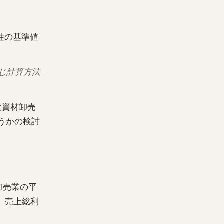
性の基準値
同じ計算方法
設資材卸売
うかの検討
卸売業の平
し、売上総利