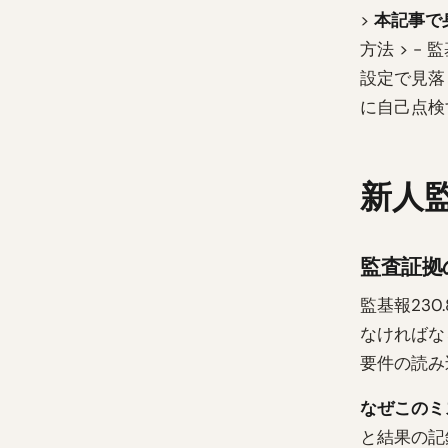
>
本記事で
方法 > -
設定で見落と
に自己点検
新人
監査証拠
監基報23
なければな
要件の読み
なぜこのミ
と結果の記