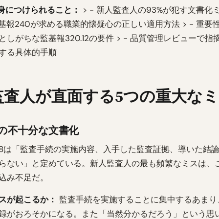
身につけられること：
> - 新人監査人の93%が犯す文書化
 監基報240が求める職業的懐疑心の正しい適用方法 > - 重
しがちな監基報320.12の要件 > - 品質管理レビューで
する具体的手順
監査人が直面する5つの重大な
の不十分な文書化
0.8は「監査手続の実施内容、入手した監査証拠、導いた結
らない」と定めている。新人監査人の最も頻繁なミスは、
込み不足だ。
スが起こるか：
監査手続を実施することに集中するあまり
録がおろそかになる。また「当然分かるだろう」という思