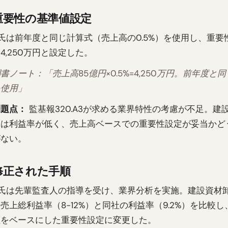
重要性の基準値設定
氏は前年度と同じ計算式（売上高の0.5%）を使用し、重要
4,250万円と設定した。
書ノート：「売上高85億円×0.5%=4,250万円。前年度と
を使用」
問題点：
監基報320.A3が求める業界特性の考慮が不足。建
業は利益率が低く、売上高ベースでの重要性設定が妥当かど
がない。
修正された手順
A氏は先輩監査人の指導を受け、業界分析を実施。建設資材
売上総利益率（8-12%）と同社の利益率（9.2%）を比較
益をベースにした重要性設定に変更した。