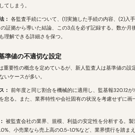
してしまう。
法：
各監査手続について、(1)実施した手続の内容、(2)入
)その証拠から導いた結論、この3点を必ず記録する。数か月
も理解できる詳細さを保つ。
基準値の不適切な設定
0は重要性の概念を定めているが、新人監査人は基準値の設
ないケースが多い。
ス：
前年度と同じ割合を機械的に適用し、監基報320.12
を怠る。また、業界特性や会社固有の状況を考慮せずに画
：
被監査会社の業界、規模、利益の安定性を分析する。製
-1.0%、小売業なら売上高の0.5-1.0%など、業界慣行を踏