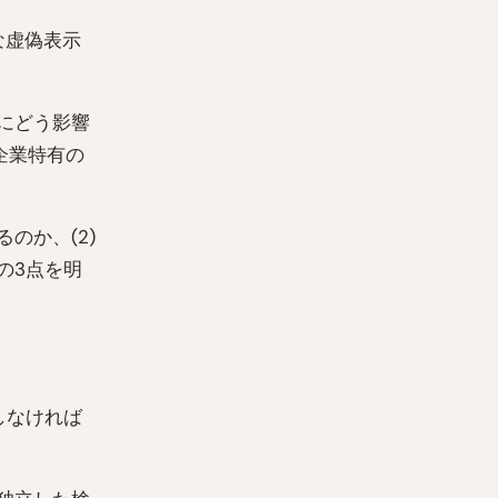
な虚偽表示
にどう影響
企業特有の
のか、(2)
の3点を明
しなければ