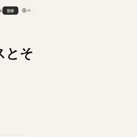
集
登録
JA
スとそ