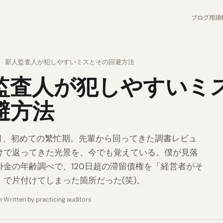
ブログ
用語
›
新人監査人が犯しやすいミスとその回避方法
監査人が犯しやすいミ
避方法
4月、初めての繁忙期。先輩から回ってきた調書レビュ
けで返ってきた光景を、今でも覚えている。僕が見落
掛金の年齢調べで、120日超の滞留債権を「経営者がそ
」で片付けてしまった箇所だった(笑)。
m
Written by practicing auditors