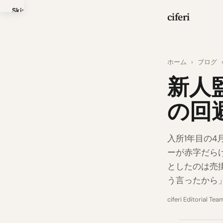
Skip
ciferi
to
main
content
ホーム
›
ブログ
新人
の回
入所1年目の
ーが赤字だら
としたのは売
う言ったから
ciferi Editorial Tea