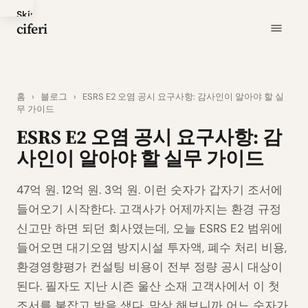
Skip
ciferi
to
main
content
홈
›
블로그
›
ESRS E2 오염 공시 요구사항: 감사인이 알아야 할 실
무 가이드
ESRS E2 오염 공시 요구사항: 감
사인이 알아야 할 실무 가이드
47억 원. 12억 원. 3억 원. 이런 숫자가 갑자기 조서에
들어오기 시작한다. 고객사가 어제까지는 환경 규정
신고만 하면 되던 회사였는데, 오늘 ESRS E2 범위에
들어오면 대기오염 방지시설 투자액, 폐수 처리 비용,
환경영향평가 컨설팅 비용이 전부 정량 공시 대상이
된다. 필자도 지난 시즌 울산 소재 고객사에서 이 첫
조서를 붙잡고 밤을 샜다. 막상 해보니까 어느 숫자가