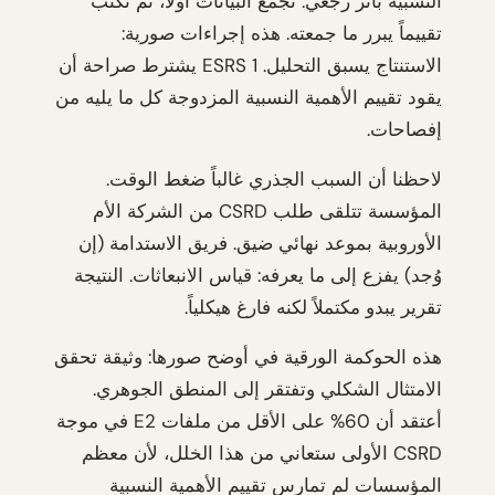
النسبية بأثر رجعي. تجمع البيانات أولاً، ثم تكتب
تقييماً يبرر ما جمعته. هذه إجراءات صورية:
الاستنتاج يسبق التحليل. ESRS 1 يشترط صراحة أن
يقود تقييم الأهمية النسبية المزدوجة كل ما يليه من
إفصاحات.
لاحظنا أن السبب الجذري غالباً ضغط الوقت.
المؤسسة تتلقى طلب CSRD من الشركة الأم
الأوروبية بموعد نهائي ضيق. فريق الاستدامة (إن
وُجد) يفزع إلى ما يعرفه: قياس الانبعاثات. النتيجة
تقرير يبدو مكتملاً لكنه فارغ هيكلياً.
هذه الحوكمة الورقية في أوضح صورها: وثيقة تحقق
الامتثال الشكلي وتفتقر إلى المنطق الجوهري.
أعتقد أن 60% على الأقل من ملفات E2 في موجة
CSRD الأولى ستعاني من هذا الخلل، لأن معظم
المؤسسات لم تمارس تقييم الأهمية النسبية