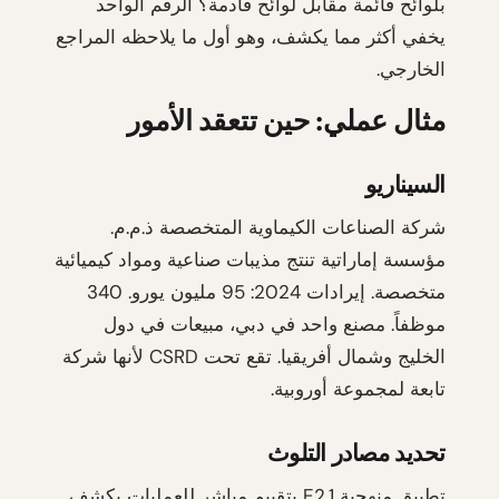
بلوائح قائمة مقابل لوائح قادمة؟ الرقم الواحد
يخفي أكثر مما يكشف، وهو أول ما يلاحظه المراجع
الخارجي.
مثال عملي: حين تتعقد الأمور
السيناريو
شركة الصناعات الكيماوية المتخصصة ذ.م.م.
مؤسسة إماراتية تنتج مذيبات صناعية ومواد كيميائية
متخصصة. إيرادات 2024: 95 مليون يورو. 340
موظفاً. مصنع واحد في دبي، مبيعات في دول
الخليج وشمال أفريقيا. تقع تحت CSRD لأنها شركة
تابعة لمجموعة أوروبية.
تحديد مصادر التلوث
تطبيق منهجية E2.1 بتقييم مباشر للعمليات يكشف