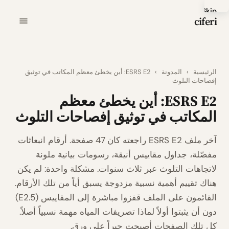
Skip
ciferi
to
main
content
الرئيسية
›
المدونة
›
ESRS E2: أين يخطئ معظم المكاتب في توثيق
إفصاحات التلوث
ESRS E2: أين يخطئ معظم
المكاتب في توثيق إفصاحات التلوث
آخر ملف ESRS E2 راجعته كان 47 صفحة. أرقام انبعاثات
مفصّلة، جداول مقاييس أنيقة، رسومات بيانية ملونة
لاتجاهات التلوث عبر ثلاث سنوات. مشكلة واحدة: لم يكن
هناك تقييم أهمية نسبية مزدوجة يسبق أياً من تلك الأرقام.
القائمون على الملف قفزوا مباشرة إلى المقاييس (E2.5)
دون أن يثبتوا أولاً لماذا تصريفات المياه مهمة نسبياً أصلاً.
كل تلك الصفحات أصبحت حبراً على ورق.