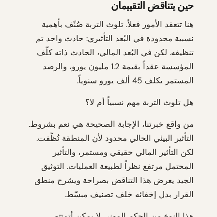
حين يتناقض التقييمان
هنا تتعقد الأمور فعلاً. تلوث التربة صُنّف بأهمية
نسبية محدودة في البُعد التأثيري: حادث واحد تم
تنظيفه. لكن في البُعد المالي، الحادث ذاته كلّف
المؤسسة عقداً بقيمة 1.2 مليون يورو، والرصد
المستمر يكلف 45 ألف يورو سنوياً.
هل تلوث التربة مهم نسبياً أم لا؟
من واقع خبرتنا، الإجابة الصحيحة هي نعم بشروط.
التأثير البيئي الحالي محدود لأن المنطقة نُظّفت.
لكن التأثير المالي حقيقي ومستمر، والتأثير
المحتمل مرتفع نظراً لطبيعة العمليات. التوثيق
الجيد يعرض هذا التناقض بصراحة ويشرح منطق
القرار بدل إخفائه خلف تصنيف مبسّط.
هذا النوع من الحكم المهني لا يمكن أتمتته.