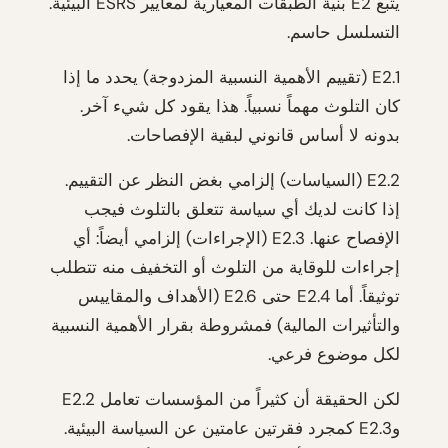
يتبع E2 بنية الطبقات المعيارية لمعايير ESRS البيئية.
التسلسل حاسم.
E2.1 (تقييم الأهمية النسبية المزدوجة) يحدد ما إذا
كان التلوث مهماً نسبياً. هذا يقود كل شيء آخر.
بدونه لا أساس قانوني لبقية الإفصاحات.
E2.2 (السياسات) إلزامي بغض النظر عن التقييم.
إذا كانت لديك أي سياسة تتعلق بالتلوث فيجب
الإفصاح عنها. E2.3 (الإجراءات) إلزامي أيضاً: أي
إجراءات للوقاية من التلوث أو التخفيف منه تتطلب
توثيقاً. أما E2.4 حتى E2.6 (الأهداف والمقاييس
والتأثيرات المالية) فمشروطة بقرار الأهمية النسبية
لكل موضوع فرعي.
لكن الحقيقة أن كثيراً من المؤسسات تعامل E2.2
وE2.3 كمجرد فقرتين عامتين عن السياسة البيئية.