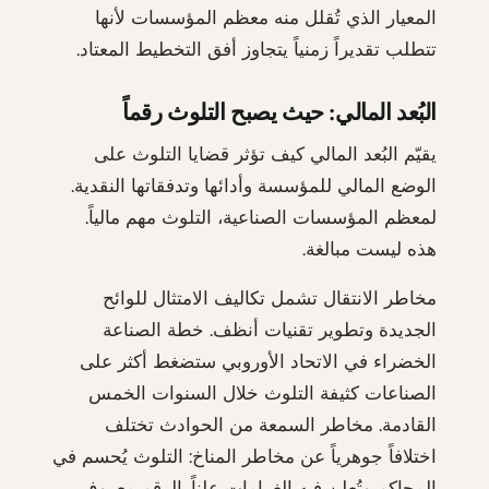
المعيار الذي تُقلل منه معظم المؤسسات لأنها
تتطلب تقديراً زمنياً يتجاوز أفق التخطيط المعتاد.
البُعد المالي: حيث يصبح التلوث رقماً
يقيّم البُعد المالي كيف تؤثر قضايا التلوث على
الوضع المالي للمؤسسة وأدائها وتدفقاتها النقدية.
لمعظم المؤسسات الصناعية، التلوث مهم مالياً.
هذه ليست مبالغة.
مخاطر الانتقال تشمل تكاليف الامتثال للوائح
الجديدة وتطوير تقنيات أنظف. خطة الصناعة
الخضراء في الاتحاد الأوروبي ستضغط أكثر على
الصناعات كثيفة التلوث خلال السنوات الخمس
القادمة. مخاطر السمعة من الحوادث تختلف
اختلافاً جوهرياً عن مخاطر المناخ: التلوث يُحسم في
المحاكم وتُعلن فيه الغرامات علناً. الرقم معروف