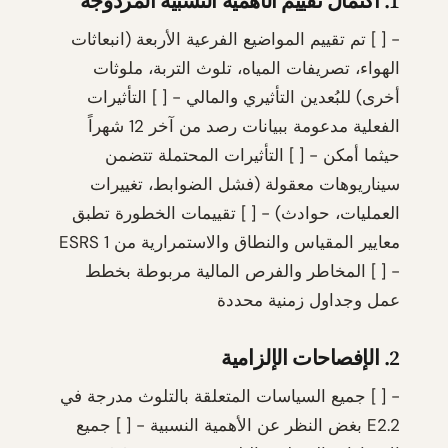
1. اكتمال تقييم الأهمية النسبية المزدوجة
- [ ] تم تقييم المواضيع الفرعية الأربعة (انبعاثات
الهواء، تصريفات المياه، تلوث التربة، ملوثات
أخرى) للبُعدين التأثيري والمالي - [ ] التأثيرات
الفعلية مدعومة ببيانات رصد من آخر 12 شهراً
حيثما أمكن - [ ] التأثيرات المحتملة تتضمن
سيناريوهات معقولة (فشل الضوابط، تغييرات
العمليات، حوادث) - [ ] تقييمات الخطورة تطبق
معايير المقياس والنطاق والاستمرارية من ESRS 1
- [ ] المخاطر والفرص المالية مربوطة بخطط
عمل وجداول زمنية محددة
2. الإفصاحات الإلزامية
- [ ] جميع السياسات المتعلقة بالتلوث مدرجة في
E2.2 بغض النظر عن الأهمية النسبية - [ ] جميع