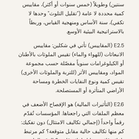
سنتين) وطويلاً (خمس سنوات أو أكثر)، مقاييس
كمية محددة لا عامة ("تقليل التلوث" وحدها لا
تكفي)، سنة الأساس ومنهجية القياس، وربطاً
بالاستراتيجية البيئية الأوسع.
E2.5 (المقاييس) تأتي في شكلين: مقاييس
الانبعاثات (للهواء والماء) تقيس الملوثات بالأطنان
أو الكيلوغرامات سنوياً مفصّلة حسب مجموعة
المواد، ومقاييس الأثر (للتربة والملوثات الأخرى)
تقيس كمية ونوع النفايات الخطرة ومساحة
الأراضي المتأثرة أو المستصلحة.
E2.6 (التأثيرات المالية) هو الإفصاح الأضعف في
معظم الملفات التي راجعناها. المؤسسات تُقدّم
رقماً واحداً (إجمالي تكاليف الامتثال) دون تفكيك:
كم منها تكاليف حالية مقابل متوقعة؟ كم مرتبط