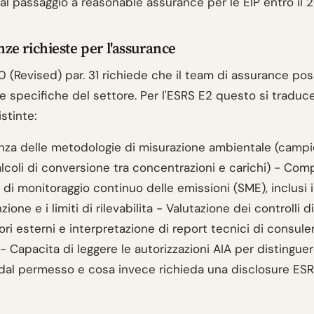
 al passaggio a reasonable assurance per le EIP entro il
e richieste per l'assurance
0 (Revised) par. 31 richiede che il team di assurance po
 specifiche del settore. Per l'ESRS E2 questo si traduce
stinte:
za delle metodologie di misurazione ambientale (camp
alcoli di conversione tra concentrazioni e carichi) - Co
 di monitoraggio continuo delle emissioni (SME), inclusi i
ione e i limiti di rilevabilita - Valutazione dei controlli d
ori esterni e interpretazione di report tecnici di consule
- Capacita di leggere le autorizzazioni AIA per distingue
 dal permesso e cosa invece richieda una disclosure ES