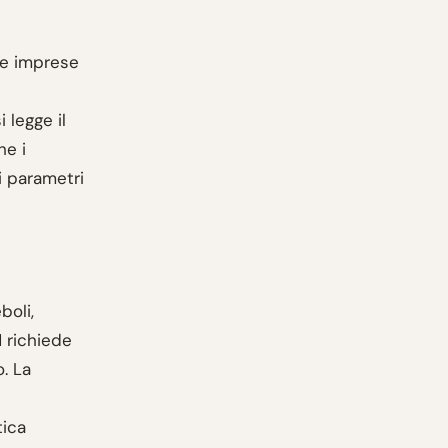
 le imprese
 legge il
he i
i parametri
boli,
 richiede
. La
tica