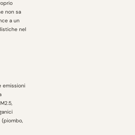
roprio
he non sa
ance a un
istiche nel
e emissioni
a
PM2.5,
ganici
i (piombo,