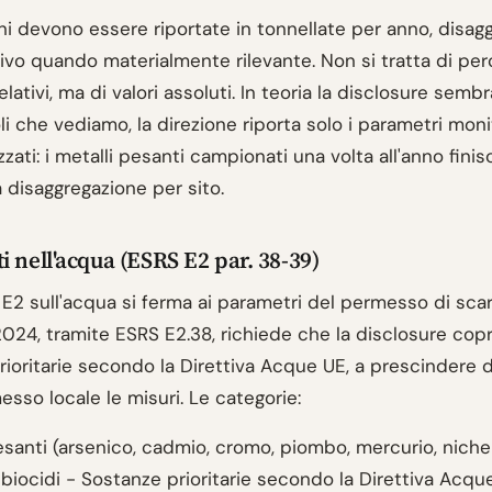
ni devono essere riportate in tonnellate per anno, disag
ivo quando materialmente rilevante. Non si tratta di per
relativi, ma di valori assoluti. In teoria la disclosure semb
li che vediamo, la direzione riporta solo i parametri monit
zati: i metalli pesanti campionati una volta all'anno finis
 disaggregazione per sito.
i nell'acqua (ESRS E2 par. 38-39)
o E2 sull'acqua si ferma ai parametri del permesso di scari
2024, tramite ESRS E2.38, richiede che la disclosure cop
ioritarie secondo la Direttiva Acque UE, a prescindere d
esso locale le misuri. Le categorie:
esanti (arsenico, cadmio, cromo, piombo, mercurio, nichel
 biocidi - Sostanze prioritarie secondo la Direttiva Acqu