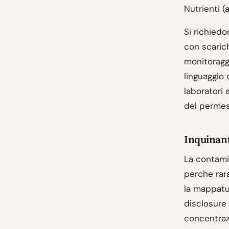
Nutrienti (
Si richiedo
con scarich
monitoraggi
linguaggio 
laboratori
del permess
Inquinant
La contamin
perche rar
la mappatur
disclosure 
concentrazi