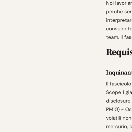
Noi lavori
perche senz
interpretar
consulente
team. Il f
Requis
Inquinanti
Il fascicol
Scope 1 gia
disclosure 
PM10) - Oss
volatili n
mercurio, 