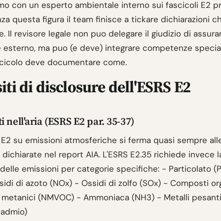
amo con un esperto ambientale interno sui fascicoli E2 p
a questa figura il team finisce a tickare dichiarazioni c
e. Il revisore legale non puo delegare il giudizio di assur
 esterno, ma puo (e deve) integrare competenze special
ascicolo deve documentare come.
iti di disclosure dell'ESRS E2
 nell'aria (ESRS E2 par. 35-37)
o E2 su emissioni atmosferiche si ferma quasi sempre all
 dichiarate nel report AIA. L'ESRS E2.35 richiede invece l
delle emissioni per categorie specifiche: - Particolato (
idi di azoto (NOx) - Ossidi di zolfo (SOx) - Composti or
on metanici (NMVOC) - Ammoniaca (NH3) - Metalli pesant
cadmio)