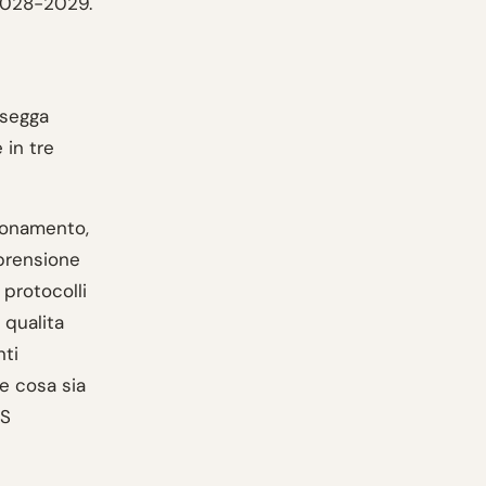
 2028-2029.
ssegga
 in tre
ionamento,
mprensione
 protocolli
i qualita
nti
re cosa sia
RS