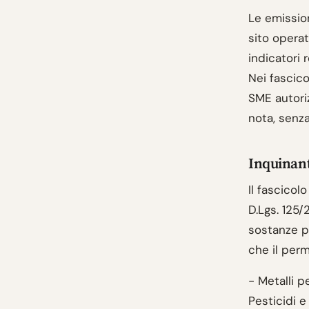
Le emissio
sito operat
indicatori 
Nei fascico
SME autoriz
nota, senza
Inquinant
Il fascicol
D.Lgs. 125/
sostanze pr
che il perm
- Metalli p
Pesticidi e