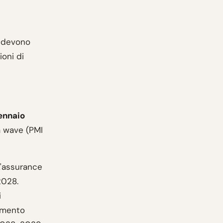
i devono
ioni di
gennaio
a wave (PMI
L'assurance
2028.
i
amento