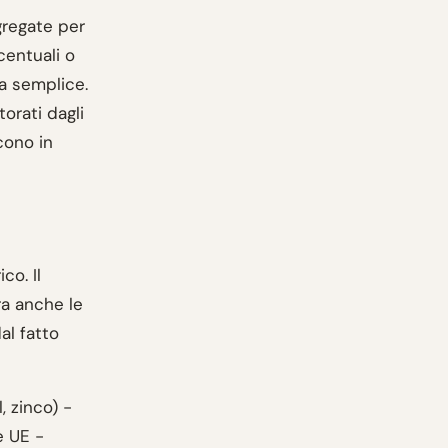
gregate per
centuali o
ra semplice.
orati dagli
cono in
co. Il
ra anche le
al fatto
, zinco) -
e UE -