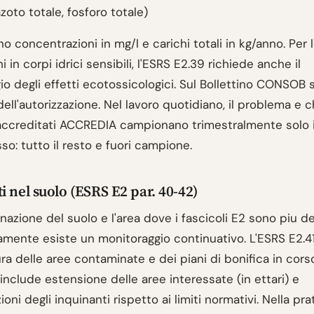
azoto totale, fosforo totale)
no concentrazioni in mg/l e carichi totali in kg/anno. Per
i in corpi idrici sensibili, l'ESRS E2.39 richiede anche il
o degli effetti ecotossicologici. Sul Bollettino CONSOB si
dell'autorizzazione. Nel lavoro quotidiano, il problema e c
 accreditati ACCREDIA campionano trimestralmente solo 
o: tutto il resto e fuori campione.
i nel suolo (ESRS E2 par. 40-42)
azione del suolo e l'area dove i fascicoli E2 sono piu de
amente esiste un monitoraggio continuativo. L'ESRS E2.41
a delle aree contaminate e dei piani di bonifica in corso
include estensione delle aree interessate (in ettari) e
oni degli inquinanti rispetto ai limiti normativi. Nella pra