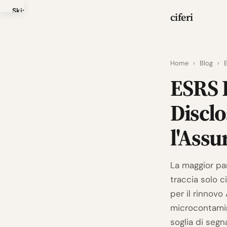
Skip
ciferi
to
main
content
Home
›
Blog
›
E
ESRS 
Disclo
l'Assu
La maggior pa
traccia solo ci
per il rinnovo
microcontamina
soglia di segn