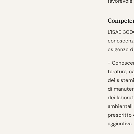
favorevole
Competenz
L'ISAE 300
conoscenze
esigenze di
- Conoscen
taratura, c
dei sistemi
di manutenz
dei laborat
ambientali 
prescritto
aggiuntiva