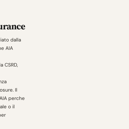
surance
iato dalla
ne AIA
 la CSRD,
nza
sure. Il
o AIA perche
ale o il
per