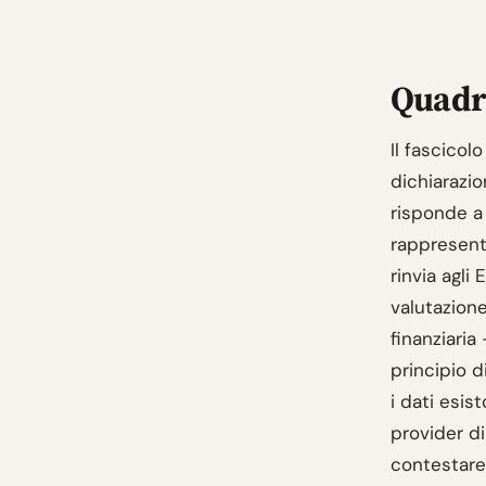
Quadro
Il fascicol
dichiarazio
risponde a 
rappresenta
rinvia agli
valutazione
finanziaria
principio d
i dati esist
provider di
contestare