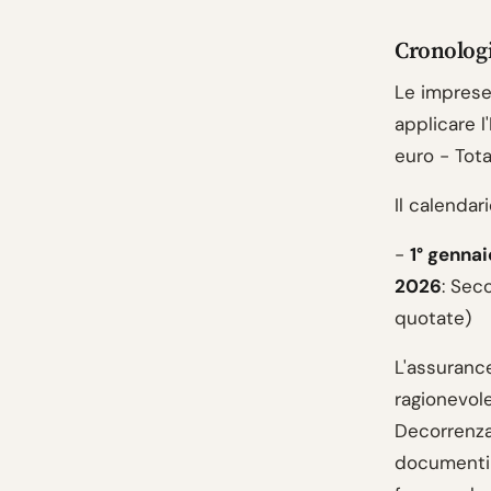
Cronologi
Le imprese
applicare l
euro - Tota
Il calendar
-
1° genna
2026
: Sec
quotate)
L'assurance
ragionevole
Decorrenza 
documenti 