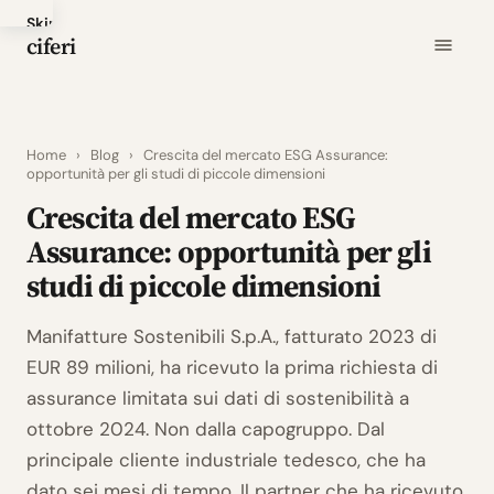
Skip
ciferi
to
main
content
Home
›
Blog
›
Crescita del mercato ESG Assurance:
opportunità per gli studi di piccole dimensioni
Crescita del mercato ESG
Assurance: opportunità per gli
studi di piccole dimensioni
Manifatture Sostenibili S.p.A., fatturato 2023 di
EUR 89 milioni, ha ricevuto la prima richiesta di
assurance limitata sui dati di sostenibilità a
ottobre 2024. Non dalla capogruppo. Dal
principale cliente industriale tedesco, che ha
dato sei mesi di tempo. Il partner che ha ricevuto