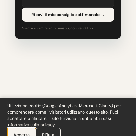
Ricevi il mio consiglio settimanale
→
Niente spam. Siamo revisori, non venditori.
Utilizziamo cookie (Google Analytics, Microsoft Clarity) per
comprendere come i visitatori utilizzano questo sito. Puoi
Strumenti
·
Blog
·
Glossario
·
Iscriviti
·
Privacy
·
Rimborsi
·
Termini
·
accettare o rifiutare. Il sito funziona in entrambi i casi.
Cookie settings
Informativa sulla privacy
© 2026 ciferi · 92458378
Accetta
Rifiuta