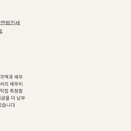
이연법인세
료
부가액과 세무
산서의 세무비
 직접 측정합
세금을 더 납부
 있습니다