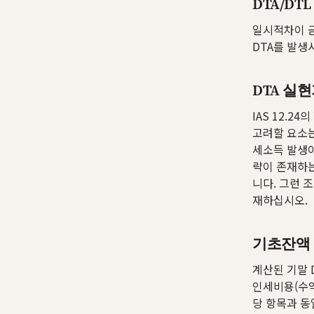
DTA/DT
일시적차이 금
DTA를 발생
DTA 실
IAS 12.
고려할 요소는
세소득 발생이
략이 존재하는
니다. 그런 
재하십시오.
기초잔액 
계산된 기말 
인세비용(수익
당 항목과 동일