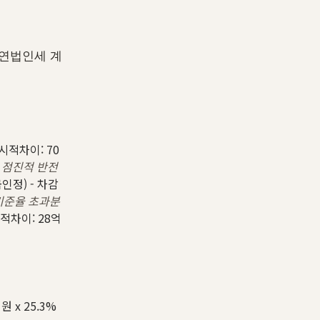
이연법인세 계
일시적차이: 70
 점진적 반전
인정) - 차감
기준율 초과분
시적차이: 28억
원 x 25.3%