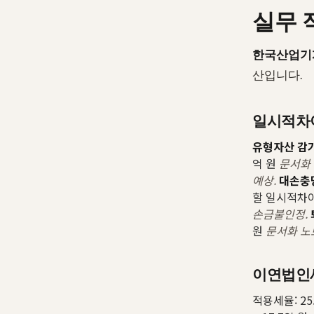
실무 
한국산업기
산입니다.
일시적차
유형자산 감
억 원
문서화 
예상.
대손충
할 일시적차이
손금불인정.
원
문서화 노
이연법인
적용세율: 25.