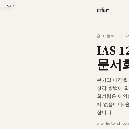
Skip
ciferi
to
main
content
홈
›
블로그
›
I
IAS
문서
분기말 마감을 
상각 방법이 회
회계팀은 이연법
에 없습니다. 
합니다.
ciferi Editorial Tea