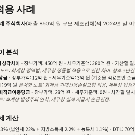
적용 사례
계 주식회사
(매출 850억 원 규모 제조업체)의 2024년 말 
이 분석
가상각차이
- 장부가액: 450억 원 - 세무기준액: 380억 원 - 가산할 
노트: 회계상 정액법, 세무상 정률법 적용으로 인한 차이. 향후 5년간
당금
- 장부가액: 12억 원 - 세무기준액: 3억 원 (기준율 적용분만 손금
: 9억 원
문서화 노트: 회계상 기대신용손실모형 적용, 세무상 법정
퇴직급여충당금
- 장부가액: 28억 원 - 세무기준액: 0원 - 차감할 일
트: 회계상 발생주의 인식, 세무상 실제 지급시 손금인정.
세 계산
3% (법인세 22% + 지방소득세 2.2% + 농특세 1.1%) - DTL: 70억 