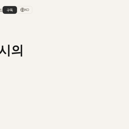
집
구독
KO
 표시의