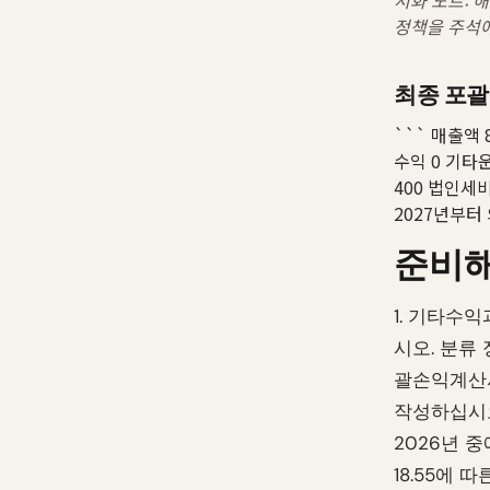
서화 노트: 해
정책을 주석
최종 포
``` 매출액 
수익 0 기타운
400 법인세비
2027년부터
준비해
1. 기타수익
시오. 분류
괄손익계산서
작성하십시오
2026년 중
18.55에