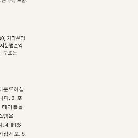
운영손익에 포함.
500) 기타운영
업 지분법손익
 이 구조는
로 재분류하십
. 2. 포
핑 테이블을
시스템을
. IFRS
십시오. 5.