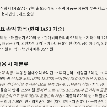
식회사 (제조업) - 연매출 820억 원 - 주력 제품은 자동차 부품 제조 
외 현지법인 3개소 운영
주요 손익 항목 (현재 IAS 1 기준)
0억 원 - 매출원가 620억 원 - 판매비와관리비 95억 원 - 기타수익 12
 배당금 3억, 외환차익 3억) - 기타비용 8억 원 (차입금이자 5억, 외환
 원 (이익) - 법인세비용 35억 원
8 적용 시 재분류
손익 식별
- 부동산 임대수익 6억 원 → 투자손익 - 배당금 3억 원 → 
 9억 원
문서화 노트: IFRS 18.50에 근거하여 계열사가 아닌 기업
동산 임대수익을 투자손익으로 분류
2단계: 금융손익 식별
- 차입금이
금융손익 합계: △5억 원
문서화 노트: IFRS 18.52(a)에 근거하여 
금융손익으로 분류
3단계: 운영손익 계산
- 매출액 820억 원 - 매출원
관리비 △95억 원 - 외환손익 0원 (차익 3억 - 차손 3억) - 운영손익: