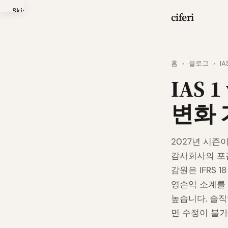
Skip
ciferi
to
main
content
홈
›
블로그
›
IA
IAS 
변화
2027년 시즌
감사회사의 포
감원은 IFRS 
영손익 소계를 
높습니다. 솔직히
면 수정이 불