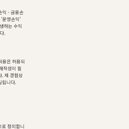
손익 - 금융손
 '운영손익'
발생하는 수익
다.
 적용은 허용되
 재작성이 필
. 제 경험상
밀립니다.
"으로 정의합니