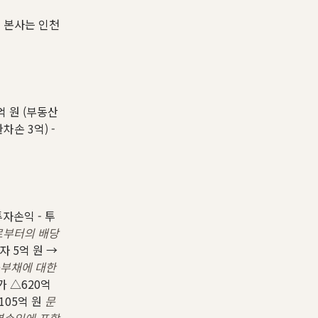
- 본사는 인천
억 원 (부동산
차손 3억) -
투자손익 - 투
으로부터의 배당
자 5억 원 →
금융부채에 대한
가 △620억
 105억 원
문