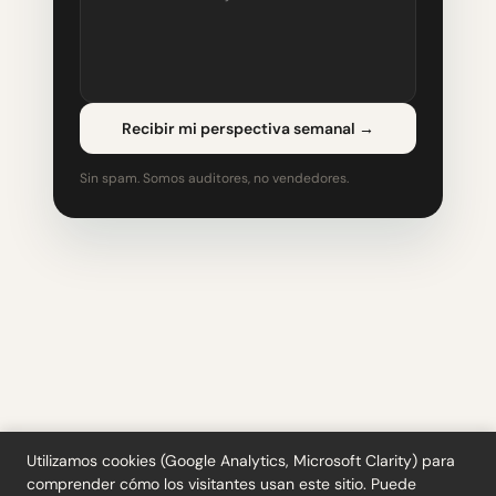
Recibir mi perspectiva semanal
→
Sin spam. Somos auditores, no vendedores.
Utilizamos cookies (Google Analytics, Microsoft Clarity) para
comprender cómo los visitantes usan este sitio. Puede
Herramientas
·
Blog
·
Glosario
·
Suscribirse
·
Privacidad
·
Reembolsos
·
Términos