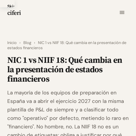
Skip
ciferi
to
main
content
Inicio
›
Blog
›
NIC 1 vs NIIF 18: Qué cambia en la presentación de
estados financieros
NIC 1 vs NIIF 18: Qué cambia en
la presentación de estados
financieros
La mayoría de los equipos de preparación en
España va a abrir el ejercicio 2027 con la misma
plantilla de P&L de siempre y a clasificar todo
como "operativo" por defecto, metiendo lo raro en
"financiero". No hombre, no. La NIIF 18 no es un
cambio de etiquetas: obliga a justificar por qué