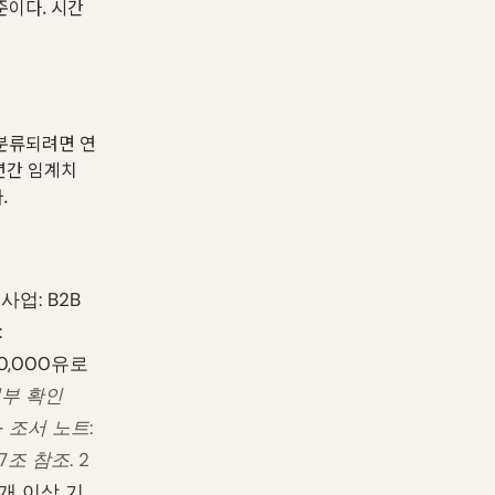
준이다. 시간
 분류되려면 연
년간 임계치
.
사업: B2B
:
00,000유로
여부 확인
과
조서 노트:
7조 참조.
2
2개 이상 기