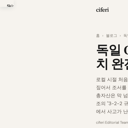
Skip
ciferi
to
main
content
홈
›
블로그
›
독
독일 
치 완
로컬 시절 처음
짚어서 조서를 
총자산은 막 넘
조의 "3-2-
에서 사고가 난
ciferi Editorial Tea