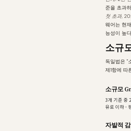
준을 초과하
첫 초과, 2
웨어는 현재
능성이 높다
소규모
독일법은 "소
제1항에 따
소규모 G
3개 기준 중 
유로 이하 -
자발적 