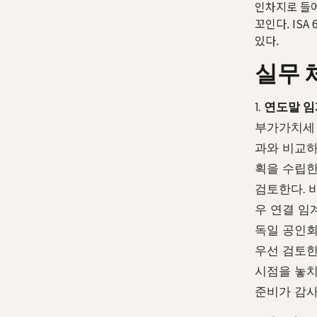
인차지로 들어
꼬인다. IS
있다.
실무 
1.
연도말 임
부가가치세 
과와 비교하
획을 수립한다
검토한다. 
우 연결 임
독일 공인회
우선 검토한다
시점을 놓치
준비가 감사