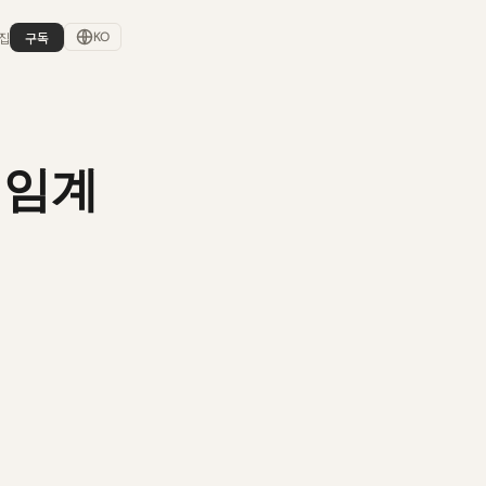
집
구독
KO
 임계