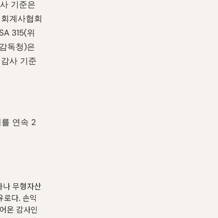
감사 기준은
공인회계사협회
A 315(위
융감독청)은
 감사 기준
개를 연속 2
평가나 무형자산
유로다. 손익
넘어온 감사인