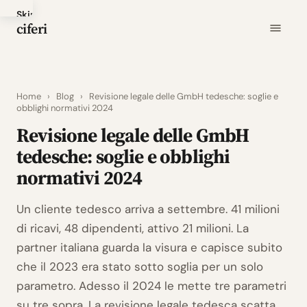
Skip
ciferi
to
main
content
Home
›
Blog
›
Revisione legale delle GmbH tedesche: soglie e
obblighi normativi 2024
Revisione legale delle GmbH
tedesche: soglie e obblighi
normativi 2024
Un cliente tedesco arriva a settembre. 41 milioni
di ricavi, 48 dipendenti, attivo 21 milioni. La
partner italiana guarda la visura e capisce subito
che il 2023 era stato sotto soglia per un solo
parametro. Adesso il 2024 le mette tre parametri
su tre sopra. La revisione legale tedesca scatta