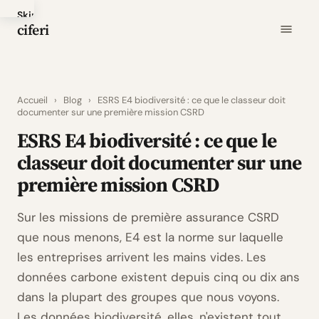
Skip
ciferi
to
main
content
Accueil
›
Blog
›
ESRS E4 biodiversité : ce que le classeur doit
documenter sur une première mission CSRD
ESRS E4 biodiversité : ce que le
classeur doit documenter sur une
première mission CSRD
Sur les missions de première assurance CSRD
que nous menons, E4 est la norme sur laquelle
les entreprises arrivent les mains vides. Les
données carbone existent depuis cinq ou dix ans
dans la plupart des groupes que nous voyons.
Les données biodiversité, elles, n'existent tout