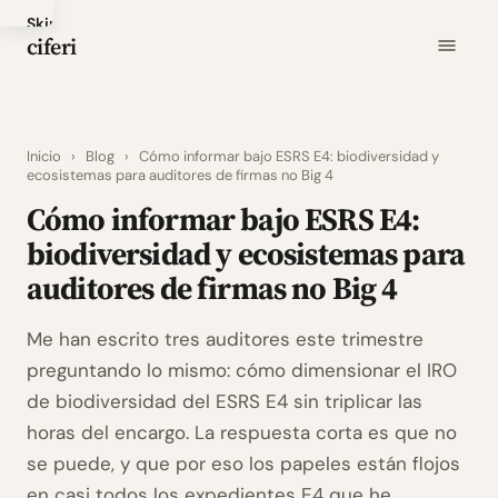
Skip
ciferi
to
main
content
Inicio
›
Blog
›
Cómo informar bajo ESRS E4: biodiversidad y
ecosistemas para auditores de firmas no Big 4
Cómo informar bajo ESRS E4:
biodiversidad y ecosistemas para
auditores de firmas no Big 4
Me han escrito tres auditores este trimestre
preguntando lo mismo: cómo dimensionar el IRO
de biodiversidad del ESRS E4 sin triplicar las
horas del encargo. La respuesta corta es que no
se puede, y que por eso los papeles están flojos
en casi todos los expedientes E4 que he