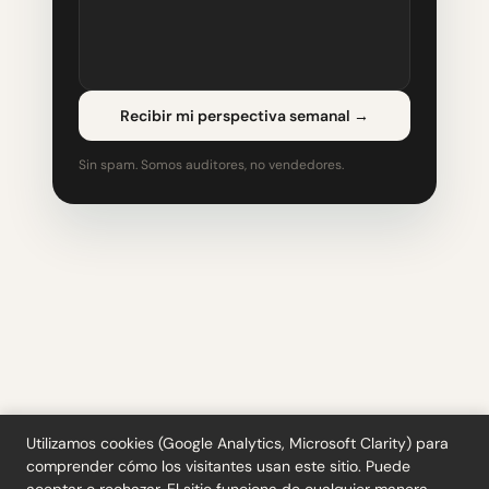
Recibir mi perspectiva semanal
→
Sin spam. Somos auditores, no vendedores.
Utilizamos cookies (Google Analytics, Microsoft Clarity) para
comprender cómo los visitantes usan este sitio. Puede
Herramientas
·
Blog
·
Glosario
·
Suscribirse
·
Privacidad
·
Reembolsos
·
Términos