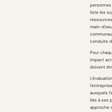
personnes 
liste les su
ressources 
main-d'oeuv
communauté
conduite de
Pour chaque
impact actu
doivent êtr
L'évaluati
l'entrepris
auxquels l'
liés à ses
approche d