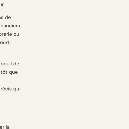
r.
ns de
inanciers
orerie ou
ourt,
e seuil de
utôt que
précis qui
er la