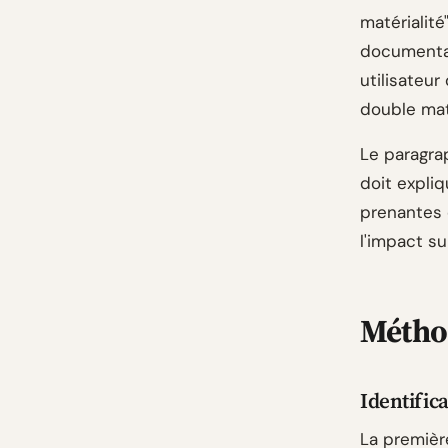
matérialité
documentat
utilisateu
double maté
Le paragra
doit expli
prenantes 
l'impact su
Méthod
Identific
La premièr