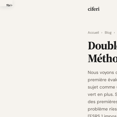
Skip
ciferi
to
main
content
Accueil
›
Blog
›
Double
Métho
Nous voyons d
première évalu
sujet comme u
vert en plus.
des premières
problème n'es
l'ESRS 1 impo