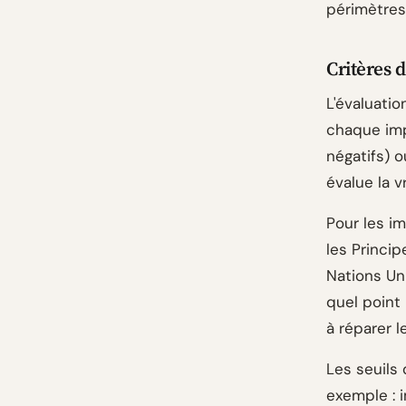
périmètres
Critères d
L'évaluatio
chaque impa
négatifs) o
évalue la 
Pour les i
les Princip
Nations Uni
quel point 
à réparer l
Les seuils 
exemple : 