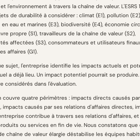
et l'environnement à travers la chaîne de valeur. L'ESRS
jets de durabilité à considérer : climat (E1), pollution (E2)
en eau et marines (E3), biodiversité (E4), économie circu
re propre (S1), travailleurs de la chaîne de valeur (S2),
s affectées (S3), consommateurs et utilisateurs finaux
s affaires (G1).
 sujet, l'entreprise identifie les impacts actuels et pot
el a déjà lieu. Un impact potentiel pourrait se produire
e considérés dans l'évaluation.
on couvre quatre périmètres : impacts directs causés par
e, impacts causés par ses relations d'affaires directes, 
entreprise contribue à travers ses relations d'affaires, e
 produits ou services en fin de vie. Nous constatons que
e chaîne de valeur élargie déstabilise les équipes habi