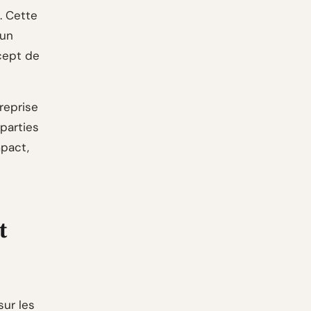
". Cette
 un
cept de
reprise
parties
mpact,
t
sur les