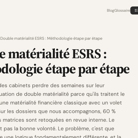
Blog
Glossaire
S
Double matérialité ESRS : Méthodologie étape par étape
 matérialité ESRS :
dologie étape par étape
es cabinets perdre des semaines sur leur
ation de double matérialité parce qu'ils traitent le
ne matérialité financière classique avec un volet
 Sur les dossiers que nous accompagnons, 60 %
 matrices sont retoquées en revue interne. Le
t pas la bonne volonté. Le problème, c'est que
se une logique fondamentalement différente, et la