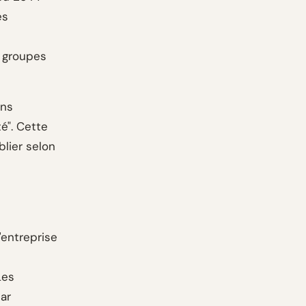
es
s
e groupes
ons
é". Cette
lier selon
'entreprise
Les
ar