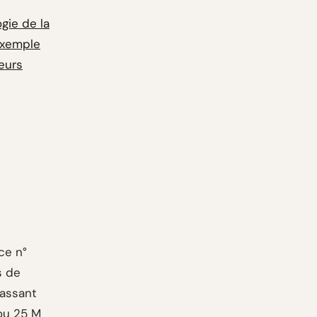
gie de la
xemple
eurs
ce n°
s de
passant
 ou 25 M