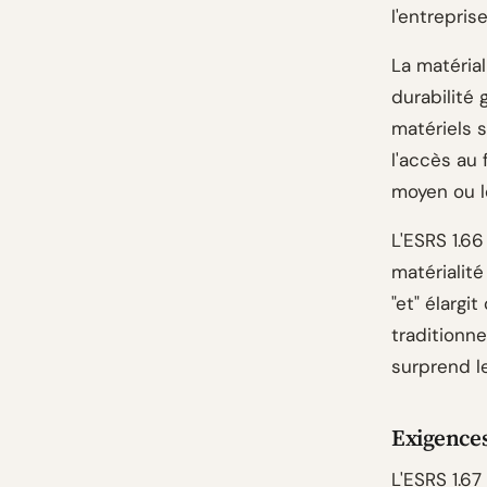
l'entrepris
La matéria
durabilité
matériels s
l'accès au 
moyen ou l
L'ESRS 1.66
matérialité
"et" élarg
traditionne
surprend le
Exigence
L'ESRS 1.67