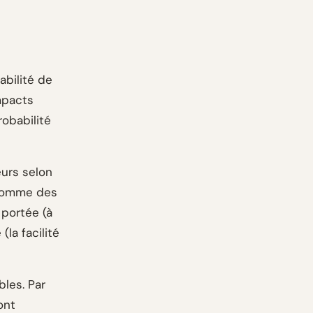
abilité de
mpacts
robabilité
eurs selon
l'homme des
 portée (à
la facilité
bles. Par
ont