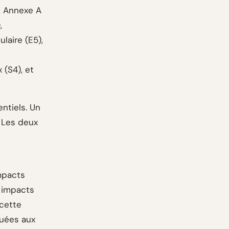
 1 Annexe A
,
laire (E5),
 (S4), et
entiels. Un
. Les deux
impacts
t impacts
 cette
tuées aux