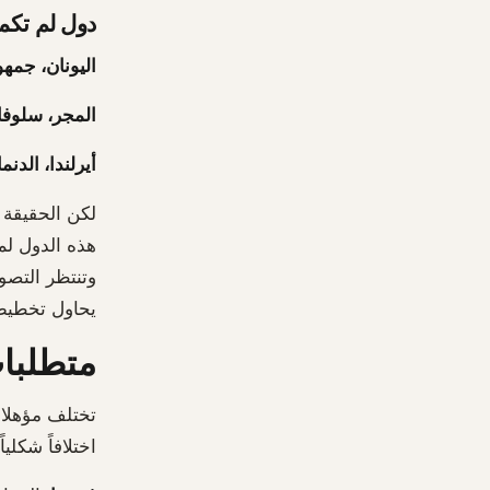
دول لم تكمل
اليونان، جمهور
المجر، سلوفاكي
أيرلندا، الدنم
لكن الحقيقة أ
هذه الدول لم
وتنتظر التصوي
يحاول تخطيط
متطلبات
تختلف مؤهلا
اختلافاً شكلياً.