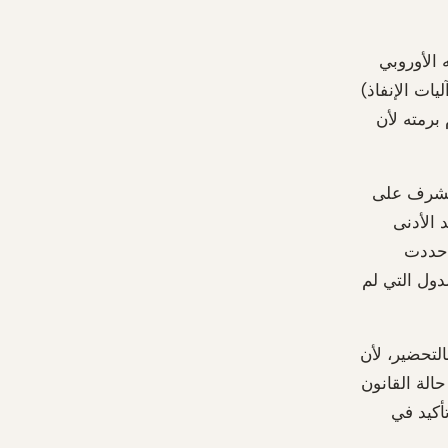
 الأوروبي
ات الإنفاذ)
برمته لأن
 تشرف على
 الأدنى
 حددت
 (2030). ألمانيا تدرس 2029. أما في الدول التي لم
لتحضير، لأن
الة القانون
أكيد في