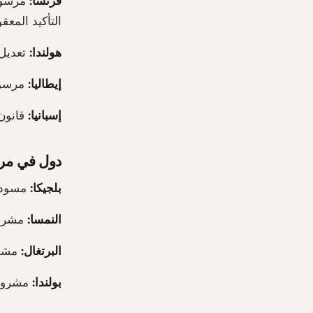
فرنسا:
التأكيد المعقول
هولندا:
تعديل القانون
إيطاليا:
مرسوم تشريعي 125/2023 ن
إسبانيا:
قانون 11/2018 معدل بالقانون رقم 5/2023. السلطة الم
دول في مرح
بلجيكا:
مسودات مختلفة
النمسا:
مشروع قا
البرتغال:
مشروع م
بولندا:
مشروع 