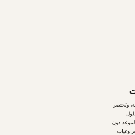
ت
مستدامة، ويُختصر
حلول
ذا الموعد دون
غر وغياب