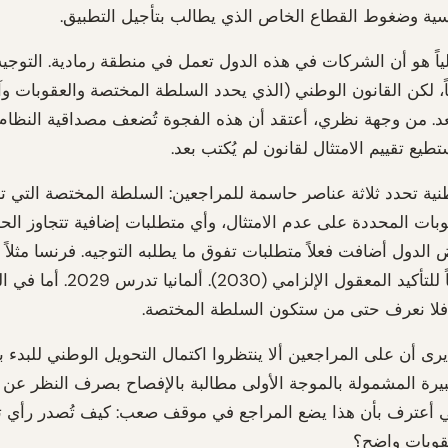
اسية وضغوط القطاع الخاص الذي يطالب بتأجيل التطبيق.
اً هو أن الشركات في هذه الدول تعمل في منطقة رمادية. التوجيه
، لكن القانون الوطني (الذي يحدد السلطة المختصة والعقوبات وآلي
د. من وجهة نظري، أعتقد أن هذه الفجوة تُضعف مصداقية النظام 
تطيع تقييم الامتثال لقانون لم يُكتب بعد.
طنية تحدد ثلاثة عناصر حاسمة للمراجعين: السلطة المختصة التي
قوبات المحددة على عدم الامتثال، وأي متطلبات إضافية تتجاوز الحد
ض الدول أضافت فعلاً متطلبات تفوق ما يطلبه التوجيه. فرنسا مثلاً
موعداً صريحاً للتأكيد المعقول الإلزامي
ا، فلا نعرف حتى من ستكون السلطة المختصة.
رى أن على المراجعين ألا ينتظروا اكتمال التحويل الوطني للبدء با
يرة المشمولة بالموجة الأولى مطالبة بالإفصاح بصرف النظر عن ح
ي أعترف بأن هذا يضع المراجع في موقف صعب: كيف تُصدر رأي ت
قوبات واضح؟