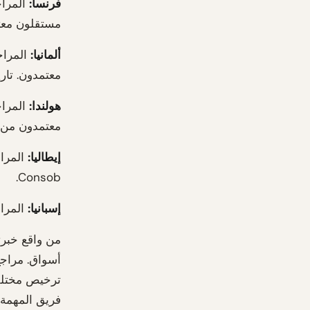
فرنسا:
مستقلون معتمدون من AMF. التأكيد 
ألمانيا:
معتمدون. تاريخ ا
هولندا:
معتمدون من AFM.
إيطاليا:
المرا
Consob.
إسبانيا:
المراجعون ال
من واقع خبرت
أسواق. مراجع
ترخيص مختلفة
فريق المهمة و