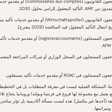
المراجعون القانونيون (mmissaires aux comptes
المعقول إلزامي بحلول 2030.
المراجعون القانونيون (Wirtschaftsprüfer) أو مقدمو خدمات
نتقال التأكيد المعقول: قيد المناقشة (2029 مقترح).
المراجعون المسجلون (registeraccountants) أو مقد
جعون المسجلون في السجل الوزاري أو شركات المراجعة المعتم
مسجلون في ROAC أو مقدمو خدمات تأكيد مستقلون.
نا، المشكلة العملية ليست في معرفة المتطلبات بل في التخطيط 
 يعمل مع مجموعة لها فروع في فرنسا وبولندا ورومانيا يحتاج ثلاث
 (أحدها غير مكتمل). هذه ليست مسألة أكاديمية بل تؤثر مباشر
ميزانيتها.