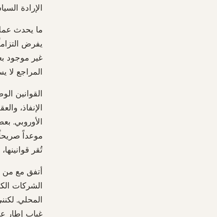
الإرادة السي
ما يحدث عملي
يفرض التزاماً
غير موجود بع
المراجع لا يس
القوانين الو
الإنفاذ، والع
الأوروبي. بع
تُقر قوانينه
أتفق مع من ي
الشركات الكب
المحلي. لكنن
غياب إطار ع