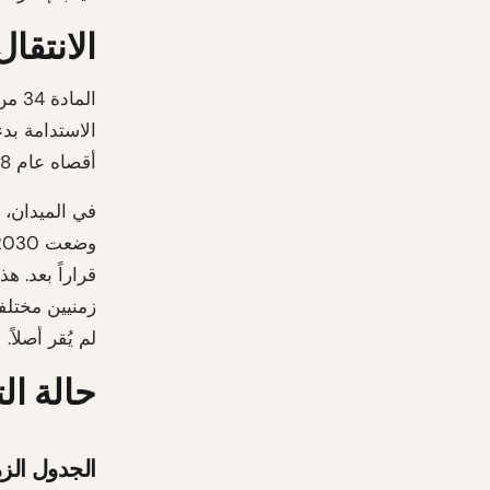
الانتقا
الاستدامة بدء
أقصاه عام 2028."
في الميدان، ا
قراراً بعد. ه
زمنيين مختلفي
لم يُقر أصلاً.
حالة ال
الجدول الز