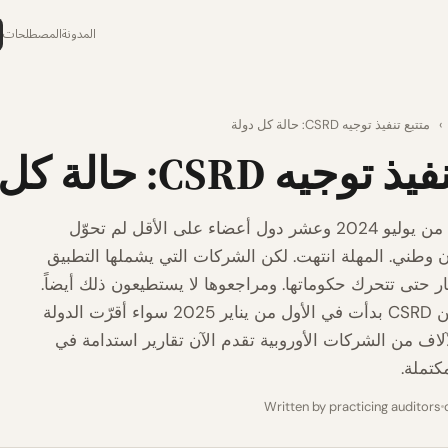
المدونة
المصطلحات
›
متتبع تنفيذ توجيه CSRD: حالة كل دولة
جيه CSRD: حالة كل دولة
انقضى السادس من يوليو 2024 وعشر دول أعضاء على الأقل لم تحوّل
ن وطني. المهلة انتهت. لكن الشركات التي يشملها التطبيق
ار حتى تتحرك حكوماتها. ومراجعوها لا يستطيعون ذلك أيضاً.
الموجة الأولى من CSRD بدأت في الأول من يناير 2025 سواء أقرّت الدولة
الآلاف من الشركات الأوروبية تقدم الآن تقارير استدامة في
مكتملة.
Written by practicing auditors