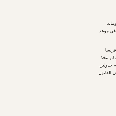
علومات
 "في موعد
فرنسا
لمانيا تدرس 2029. دول أخرى لم تتخذ
ه جدولين
ن القانون