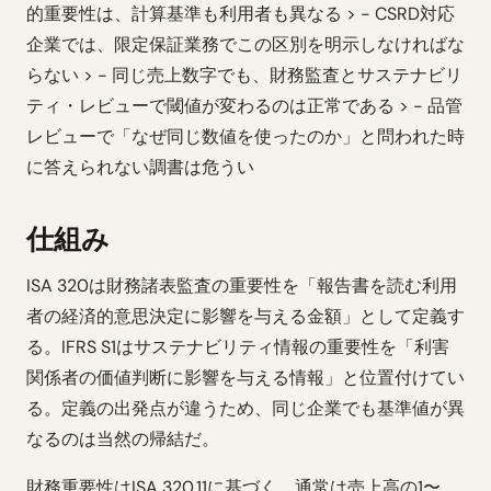
的重要性は、計算基準も利用者も異なる > - CSRD対応
企業では、限定保証業務でこの区別を明示しなければな
らない > - 同じ売上数字でも、財務監査とサステナビリ
ティ・レビューで閾値が変わるのは正常である > - 品管
レビューで「なぜ同じ数値を使ったのか」と問われた時
に答えられない調書は危うい
仕組み
ISA 320は財務諸表監査の重要性を「報告書を読む利用
者の経済的意思決定に影響を与える金額」として定義す
る。IFRS S1はサステナビリティ情報の重要性を「利害
関係者の価値判断に影響を与える情報」と位置付けてい
る。定義の出発点が違うため、同じ企業でも基準値が異
なるのは当然の帰結だ。
財務重要性はISA 320.11に基づく。通常は売上高の1〜