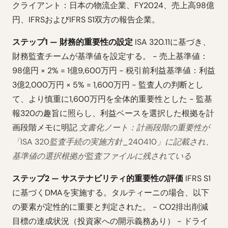
クライアント：日本の物流企業、FY2024、売上高98億
円、IFRSおよびIFRS S1双方の報告企業。
ステップ1 — 財務的重要性の設定
ISA 320.11に基づき、
財務監査チームが基準値を設定する。 - 売上基準値：
98億円 × 2% = 1億9,600万円 - 税引前利益基準値：利益
3億2,000万円 × 5% = 1,600万円 - 監査人の判断とし
て、より慎重に1,600万円を全体的重要性とした - 監基
報320の趣旨に照らし、利益ベースを選択した根拠を計
画段階メモに明記
文書化ノート：計画段階の重要性が
「ISA 320監査手続の実施方針_240410」に記載され、
基準値の選択根拠が監査ファイルに残されている
ステップ2 — サステナビリティ的重要性の評価
IFRS S1
に基づくDMAを実施する。タルティーニの場合、以下
の要素が定性的に重要と判定された。 - CO2排出削減
目標の達成状況（投資家への開示義務あり） - ドライ