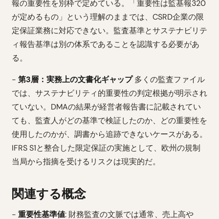
報の重要性を別枠で定めている。「重要性は監基報320
が定めるもの」という理解のままでは、CSRD企業の限
定保証業務に対応できない。監査基準とサステナビリテ
ィ報告基準は別の体系であることを認識する必要があ
る。
-
第3層：実務上の文書化ギャップ
多くの監査ファイル
では、サステナビリティ的重要性の判定根拠が明示され
ていない。DMAの結果が経営者報告書に記載されてい
ても、監査人がどの基準で検証したのか、どの重要性を
使用したのかが、調書から追跡できないケースがある。
IFRS S1と整合した限定保証の実施として、欧州の規制
当局から指摘を受けるリスクは現実的だ。
関連する概念
-
重要性基準値
: 財務監査の文脈では通常、売上高や