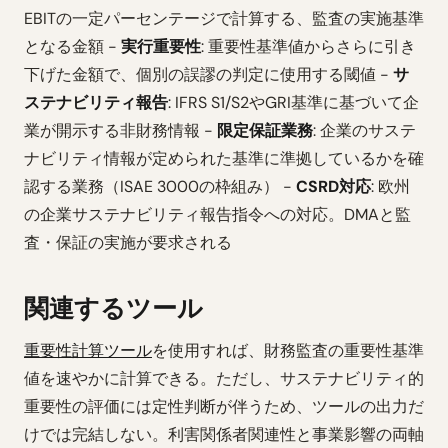
EBITの一定パーセンテージで計算する、監査の実施基準
となる金額 -
実行重要性
: 重要性基準値からさらに引き
下げた金額で、個別の誤謬の判定に使用する閾値 -
サ
ステナビリティ報告
: IFRS S1/S2やGRI基準に基づいて企
業が開示する非財務情報 -
限定保証業務
: 企業のサステ
ナビリティ情報が定められた基準に準拠しているかを確
認する業務（ISAE 3000の枠組み） -
CSRD対応
: 欧州
の企業サステナビリティ報告指令への対応。DMAと監
査・保証の実施が要求される
関連するツール
重要性計算ツール
を使用すれば、財務監査の重要性基準
値を速やかに計算できる。ただし、サステナビリティ的
重要性の評価には定性判断が伴うため、ツールの出力だ
けでは完結しない。利害関係者関連性と事業影響の両軸