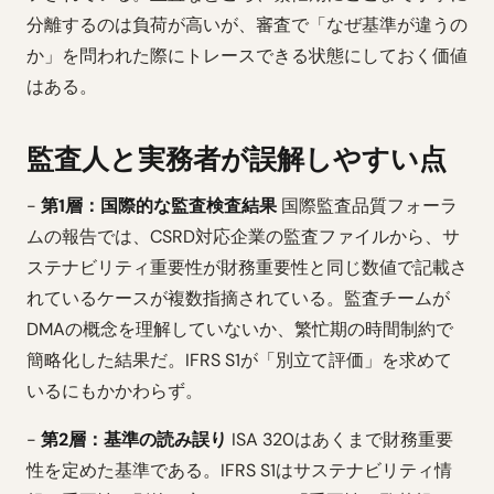
分離するのは負荷が高いが、審査で「なぜ基準が違うの
か」を問われた際にトレースできる状態にしておく価値
はある。
監査人と実務者が誤解しやすい点
-
第1層：国際的な監査検査結果
国際監査品質フォーラ
ムの報告では、CSRD対応企業の監査ファイルから、サ
ステナビリティ重要性が財務重要性と同じ数値で記載さ
れているケースが複数指摘されている。監査チームが
DMAの概念を理解していないか、繁忙期の時間制約で
簡略化した結果だ。IFRS S1が「別立て評価」を求めて
いるにもかかわらず。
-
第2層：基準の読み誤り
ISA 320はあくまで財務重要
性を定めた基準である。IFRS S1はサステナビリティ情