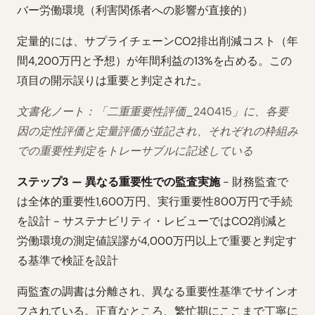
バー労働環境（利害関係者への影響が直接的）
定量的には、サプライチェーンCO2排出削減コスト（年
間4,200万円と予想）が年間利益の13%を占める。この
項目の開示誤りは重要と判定された。
文書化ノート：「二重重要性評価_240415」に、各要
因の定性評価と定量評価が並記され、それぞれの枠組み
での重要性判定をトレーサブルに記述している
ステップ3 — 異なる重要性での監査実施
- 財務監査で
は全体的重要性1,600万円、実行重要性800万円で手続
を設計 - サステナビリティ・レビューではCO2削減と
労働環境の測定値誤謬が4,000万円以上で重要と判定す
る基準で検証を設計
両監査の調書は分離され、異なる重要性基準でサインオ
フされている。正直なところ、繁忙期にここまで丁寧に