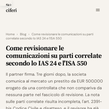
Skip
ciferi
to
main
content
Home
›
Blog
›
Come revisionare le comunicazioni su parti
correlate secondo lo IAS 24 e l'ISA 550
Come revisionare le
comunicazioni su parti correlate
secondo lo IAS 24 e l'ISA 550
Il partner firma. Tre giorni dopo, la societa
comunica al mercato un prestito da EUR 500.000
erogato da una controllata che non compariva da
nessuna parte nel fascicolo di revisione. La nota
sulle parti correlate risulta incompleta, l'art. 2391-
bis Codice Civile e disatteso, e il revisore ha già