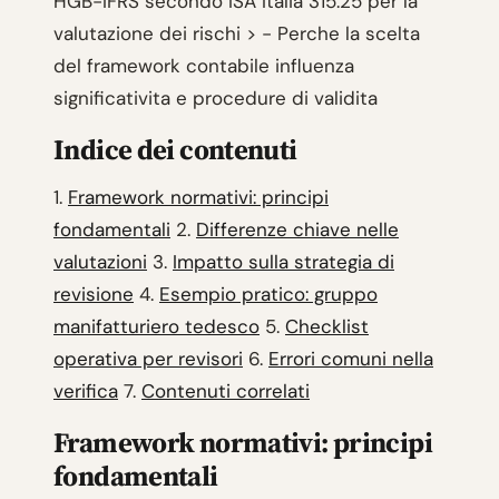
HGB-IFRS secondo ISA Italia 315.25 per la
valutazione dei rischi > - Perche la scelta
del framework contabile influenza
significativita e procedure di validita
Indice dei contenuti
1.
Framework normativi: principi
fondamentali
2.
Differenze chiave nelle
valutazioni
3.
Impatto sulla strategia di
revisione
4.
Esempio pratico: gruppo
manifatturiero tedesco
5.
Checklist
operativa per revisori
6.
Errori comuni nella
verifica
7.
Contenuti correlati
Framework normativi: principi
fondamentali