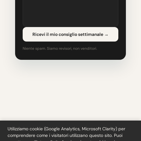
Ricevi il mio consiglio settimanale
→
Niente spam. Siamo revisori, non venditori.
Utilizziamo cookie (Google Analytics, Microsoft Clarity) per
comprendere come i visitatori utilizzano questo sito. Puoi
Strumenti
·
Blog
·
Glossario
·
Iscriviti
·
Privacy
·
Rimborsi
·
Termini
·