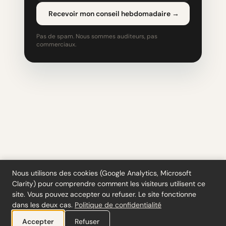
Recevoir mon conseil hebdomadaire
→
Pas de spam. Nous sommes auditeurs, pas
commerciaux.
Nous utilisons des cookies (Google Analytics, Microsoft
Clarity) pour comprendre comment les visiteurs utilisent ce
Outils
·
Blog
·
Glossaire
·
S'abonner
·
Confidentialité
·
Remboursements
·
site. Vous pouvez accepter ou refuser. Le site fonctionne
Conditions
·
Cookie settings
dans les deux cas.
Politique de confidentialité
© 2026 ciferi · 92458378
Accepter
Refuser