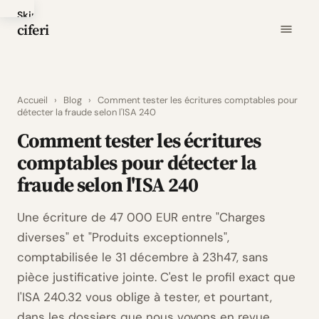
Skip
ciferi
to
main
content
Accueil
›
Blog
›
Comment tester les écritures comptables pour
détecter la fraude selon l'ISA 240
Comment tester les écritures
comptables pour détecter la
fraude selon l'ISA 240
Une écriture de 47 000 EUR entre "Charges
diverses" et "Produits exceptionnels",
comptabilisée le 31 décembre à 23h47, sans
pièce justificative jointe. C'est le profil exact que
l'ISA 240.32 vous oblige à tester, et pourtant,
dans les dossiers que nous voyons en revue