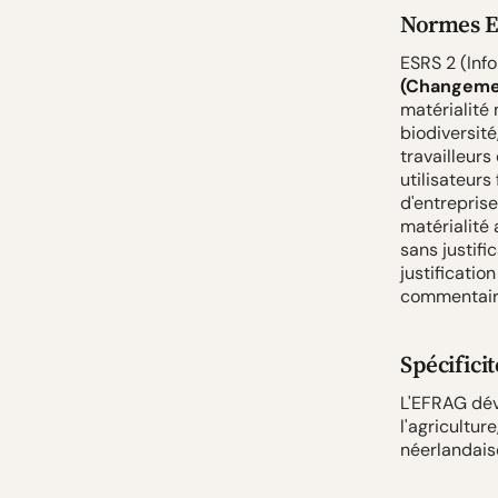
Normes E
ESRS 2 (Info
(Changemen
matérialité
biodiversité
travailleur
utilisateurs
d'entreprise
matérialité 
sans justif
justificatio
commentair
Spécificit
L'EFRAG dév
l'agricultur
néerlandais