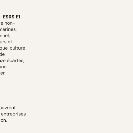
 -
ESRS E1
 de non-
marines,
nnel,
urs et
que, culture
 de
nze écartés,
une
ier
ouvrent
s entreprises
ion.