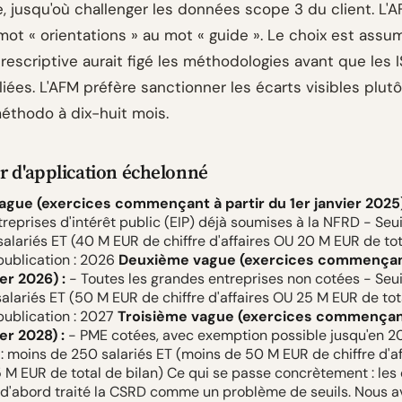
, jusqu'où challenger les données scope 3 du client. L'A
mot « orientations » au mot « guide ». Le choix est assu
rescriptive aurait figé les méthodologies avant que les 
iées. L'AFM préfère sanctionner les écarts visibles plut
méthodo à dix-huit mois.
r d'application échelonné
ague (exercices commençant à partir du 1er janvier 2025)
eprises d'intérêt public (EIP) déjà soumises à la NFRD - Seuil
alariés ET (40 M EUR de chiffre d'affaires OU 20 M EUR de tot
publication : 2026
Deuxième vague (exercices commençant
er 2026) :
- Toutes les grandes entreprises non cotées - Seuil
alariés ET (50 M EUR de chiffre d'affaires OU 25 M EUR de tot
publication : 2027
Troisième vague (exercices commençant
er 2028) :
- PME cotées, avec exemption possible jusqu'en 20
: moins de 250 salariés ET (moins de 50 M EUR de chiffre d'a
 M EUR de total de bilan) Ce qui se passe concrètement : les
d'abord traité la CSRD comme un problème de seuils. Nous a