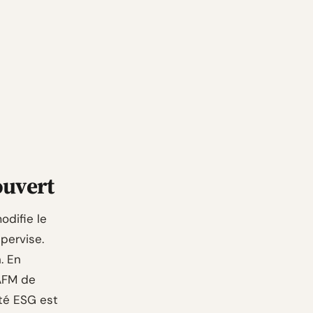
ouvert
odifie le
upervise.
. En
 AFM de
ité ESG est