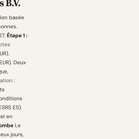
 B.V.
tion basée
sonnes.
27.
Étape 1 :
mptes
UR).
 EUR). Deux
gue,
tion :
ts
conditions
ESRS E5).
el en
 tombe
Le
eux jours,