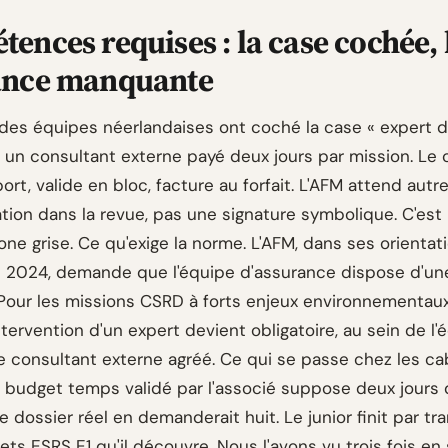
ences requises : la case cochée, 
ance manquante
 des équipes néerlandaises ont coché la case « expert du
 un consultant externe payé deux jours par mission. Le 
pport, valide en bloc, facture au forfait. L'AFM attend autr
tion dans la revue, pas une signature symbolique. C'est 
ne grise. Ce qu'exige la norme. L'AFM, dans ses orientat
2024, demande que l'équipe d'assurance dispose d'une
. Pour les missions CSRD à forts enjeux environnementau
intervention d'un expert devient obligatoire, au sein de l
e consultant externe agréé. Ce qui se passe chez les ca
 budget temps validé par l'associé suppose deux jours d
 dossier réel en demanderait huit. Le junior finit par tr
ets ESRS E1 qu'il découvre. Nous l'avons vu trois fois en 