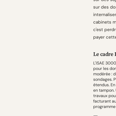
sur des dos
internalise
cabinets m
c'est perd
payer cett
Le cadre I
L'ISAE 3000
pour les don
modérée : d
sondages. P
étendus. En 
en tampon. U
travaux pour
facturant au
programme d