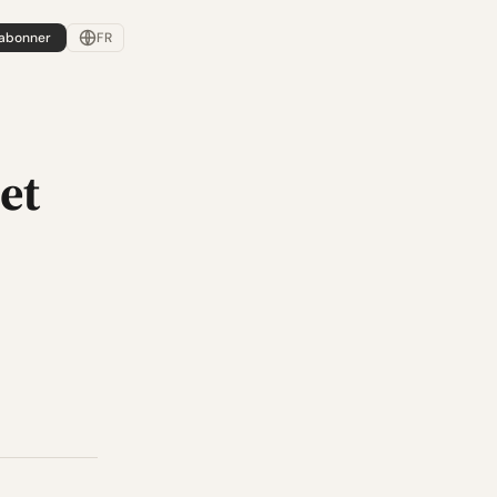
'abonner
FR
et