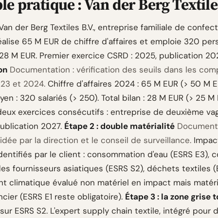
e pratique : Van der Berg Textiles
an der Berg Textiles B.V., entreprise familiale de confec
réalise 65 M EUR de chiffre d'affaires et emploie 320 per
n 28 M EUR. Premier exercice CSRD : 2025, publication 20
on
Documentation : vérification des seuils dans les co
23 et 2024.
Chiffre d'affaires 2024 : 65 M EUR (> 50 M E
yen : 320 salariés (> 250). Total bilan : 28 M EUR (> 25 M
 deux exercices consécutifs : entreprise de deuxième va
ublication 2027.
Étape 2 : double matérialité
Documenta
idée par la direction et le conseil de surveillance.
Impac
dentifiés par le client : consommation d'eau (ESRS E3), 
des fournisseurs asiatiques (ESRS S2), déchets textiles (
 climatique évalué non matériel en impact mais matéri
ncier (ESRS E1 reste obligatoire).
Étape 3 : la zone grise
sur ESRS S2. L'expert supply chain textile, intégré pour d