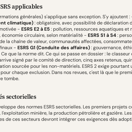
SRS applicables
rmations générales) s'applique sans exception. S'y ajoutent :
t climatique)
: obligatoire, avec possibilité de déclaration
 motivée -
ESRS E2 à E5
: pollution, ressources aquatiques et 
, économie circulaire, selon matérialité -
ESRS S1 à S4
: perso
s de la chaîne de valeur, communautés affectées, consommate
 finaux -
ESRS G1 (Conduite des affaires)
: gouvernance, éthi
 Ce que la norme dit. Ce qui se passe en dossier : le classeur
arrive signé par le comité de direction, cinq axes retenus, qui
ication sourcée pour les non-matériels. ESRS 2 exige pourtant 
n pour chaque exclusion. Dans nos revues, c'est là que le prem
e tombe.
és sectorielles
eloppe des normes ESRS sectorielles. Les premiers projets c
e, l'exploitation minière, la production pétrolière et gazière. Le
es de ces secteurs devront intégrer ces exigences dès adopt