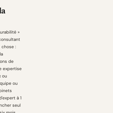
la
rabilité »
consultant
e chose :
la
ions de
 expertise
x ou
'équipe ou
binets
'expert à 1
ancher seul
six mois