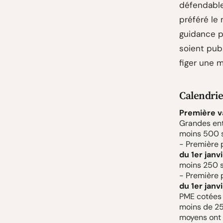
défendable
préféré le 
guidance p
soient publ
figer une 
Calendrie
Première v
Grandes entr
moins 500 s
- Première 
du 1er janvi
moins 250 s
- Première 
du 1er janvi
PME cotées 
moins de 25
moyens ont 