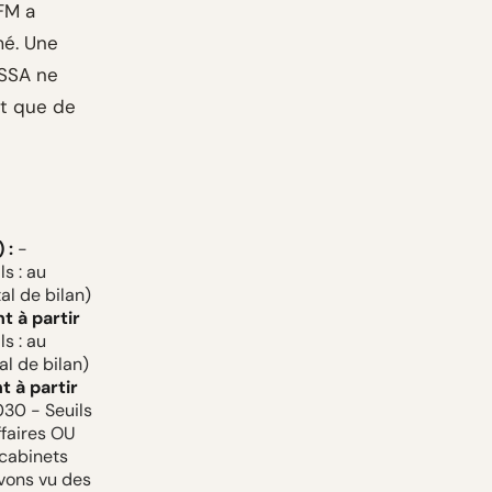
FM a
mé. Une
ISSA ne
ôt que de
 :
-
s : au
al de bilan)
 à partir
s : au
al de bilan)
 à partir
30 - Seuils
ffaires OU
 cabinets
vons vu des