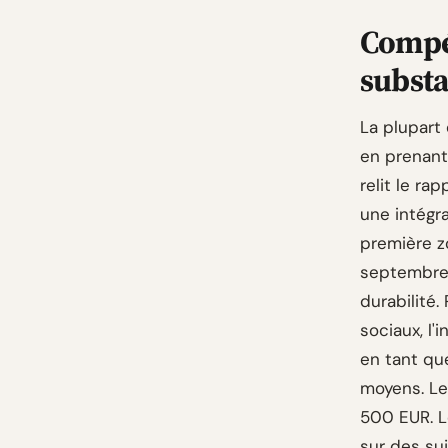
Compét
subst
La plupart
en prenant
relit le ra
une intégra
première zo
septembre 
durabilité
sociaux, l'
en tant qu
moyens. Le
500 EUR. Le
sur des suj