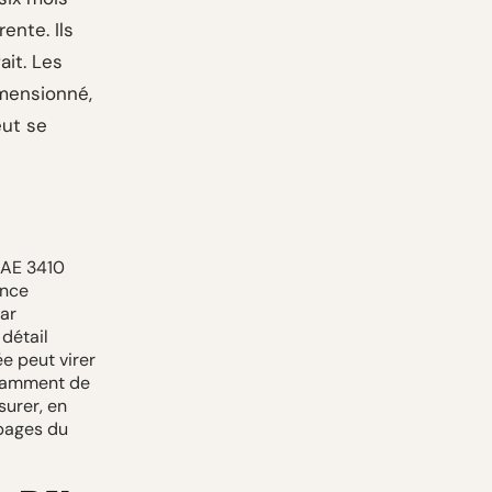
ente. Ils
ait. Les
mensionné,
eut se
SAE 3410
ance
ar
détail
ée peut virer
fisamment de
surer, en
 pages du