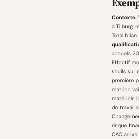
Exempl
Contexte.
V
à Tilburg, 
Total bila
qualificati
annuels 20
Effectif mo
seuils sur
première p
matrice val
matériels i
de travail 
Changement
risque fina
CAC arrive 