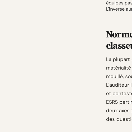
équipes pass
L'inverse aur
Normes
classe
La plupart
matérialité
mouillé, so
L'auditeur 
et contesté
ESRS pertin
deux axes :
des questio