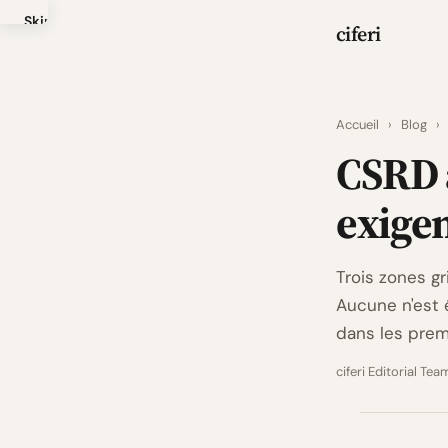
Skip
ciferi
to
main
content
Accueil
›
Blog
›
CSRD a
exige
Trois zones g
Aucune n'est é
dans les prem
ciferi Editorial Tea