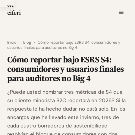
Skip
ciferi
to
main
content
Inicio
›
Blog
›
Cómo reportar bajo ESRS S4: consumidores y
usuarios finales para auditores no Big 4
Cómo reportar bajo ESRS S4:
consumidores y usuarios finales
para auditores no Big 4
¿Puede usted nombrar tres métricas de S4 que
su cliente minorista B2C reportará en 2026? Si la
respuesta le ha hecho dudar, no está solo. En los
encargos que he llevado este invierno, tres de
cada cuatro borradores de sostenibilidad
resolvían el bloque de consumidores con dos