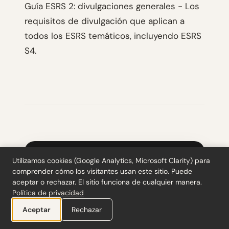
Guía ESRS 2: divulgaciones generales - Los
requisitos de divulgación que aplican a
todos los ESRS temáticos, incluyendo ESRS
S4.
Recibe información práctica de
Utilizamos cookies (Google Analytics, Microsoft Clarity) para
comprender cómo los visitantes usan este sitio. Puede
auditoría, semanalmente.
aceptar o rechazar. El sitio funciona de cualquier manera.
Sin teoría de examen. Solo lo que hace que las
Política de privacidad
auditorías funcionen más rápido.
Aceptar
Rechazar
Más de 290 guías publicadas
20 herramientas gratuitas