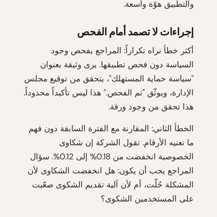
والتطبيق هوّة واسعة.
إجراءات لا تصمد أمام الفحص
أكثر خطأ نراه تكراراً: المراجع يفحص وجود
السياسة دون فحص تطبيقها. يرى وثيقة بعنوان
"سياسة حماية المستهلك"، يتحقق من توقيع مجلس
الإدارة، ويوثّق "تم الفحص." هذا ليس تأكيداً محدوداً.
هذا تحقق من وجود ورقة.
الخطأ الثاني: المقارنة مع الفترة السابقة دون فهم
ما تعنيه الأرقام. تقول الشركة إن شكاوى
الخصوصية انخفضت من 0.18% إلى 0.12%. سؤال
المراجع يجب أن يكون: هل انخفضت الشكاوى لأن
المشكلة حُلّت، أم لأن آلية تقديم الشكوى صعّبت
على المستخدمين الشكوى؟