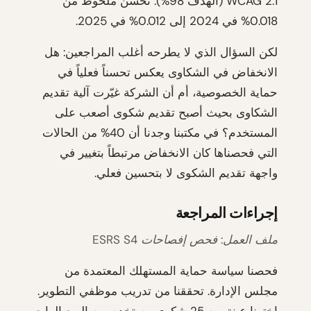
WCAG 2.1 (الهدف 98%). تحسن ملحوظ من
0.018% في 2024 إلى 0.012% في 2025.
لكن السؤال الذي لا يطرحه أغلب المراجعين: هل
الانخفاض في الشكاوى يعكس تحسناً فعلياً في
حماية الخصوصية، أم أن الشركة غيّرت آلية تقديم
الشكاوى بحيث أصبح تقديم شكوى أصعب على
المستخدم؟ في مكتبنا وجدنا أن 40% من الحالات
التي فحصناها كان الانخفاض مرتبطاً بتغيير في
واجهة تقديم الشكوى لا بتحسين فعلي.
إجراءات المراجعة
ملف العمل: فحص إفصاحات ESRS S4
فحصنا سياسة حماية المستهلك المعتمدة من
مجلس الإدارة. تحققنا من تدريب موظفي التطوير.