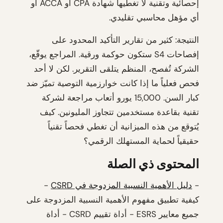
إحصائية وتقنية لا تغطيها شهادة CPA أو ACCA أو
أي مؤهل محاسبي تقليدي.
النتيجة: كثير من تقارير التأكيد المحدود على
إفصاحات S4 ستكون حوكمة ورقية. المراجع يوقّع،
الشركة تُفصح، المنظم يتلقى التقرير. لكن لا أحد
فحص فعلياً ما إذا كانت خوارزمية التوصية تميّز ضد
كبار السن. 15,000 يورو أتعاب مراجعة لشركة
تقنية بقاعدة مستخدمين تتجاوز المليونين. كيف
يُتوقع من هذه الميزانية أن تغطي فحصاً تقنياً
حقيقياً لحماية المستهلك الرقمي؟
المحتوى ذي الصلة
-
دليل الأهمية النسبية المزدوجة في CSRD
-
كيفية تطبيق مفهوم الأهمية النسبية المزدوجة على
جميع معايير ESRS - أداة تقييم CSRD - أداة