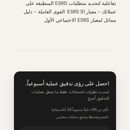
تفاعلية لتحديد متطلبات ESRD المنطبقة على
عملائك - معيار ESRS S1: القوى العاملة - دليل
مماثل لمعيار ESRS الاجتماعي الأول
احصل على رؤى تدقيق عملية أسبوعياً.
ليست نظريات امتحانات. فقط ما يجعل عمليات
التدقيق أسرع.
أكثر من 290 دليلاً منشوراً
20 أداة مجانية
صُمم بواسطة مراجع حسابات ممارس