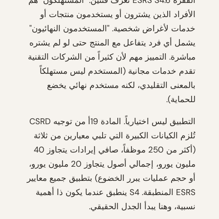
الفقرة ESRS S4.6 تعرّف فئتين. "المستهلكون" هم
الأفراد الذين يشترون أو يستخدمون منتجات أو
خدمات لأغراض شخصية. "المستخدمون النهائيون"
يشمل أي فرد يتفاعل مع المنتج حتى لو لم يشتره
مباشرة. التمييز مهم لأن كثيراً من الشركات التقنية
تقدم خدمات مجانية (المستخدم ليس مستهلكاً
بالمعنى التقليدي، لكنه مستخدم نهائي يخضع
للحماية).
التطبيق ليس اختيارياً. المادة 19أ من توجيه CSRD
تُلزم الكيانات الكبيرة التي تلبي معيارين من ثلاثة
(أكثر من 250 موظفاً، صافي إيرادات يتجاوز 40
مليون يورو، إجمالي أصول يتجاوز 20 مليون يورو،
أو حجم عمليات يبرر الخضوع) بتطبيق جميع معايير
ESRS المنطبقة. S4 ينطبق عندما يكون ذا أهمية
نسبية، وهنا يبدأ الجدل الحقيقي.