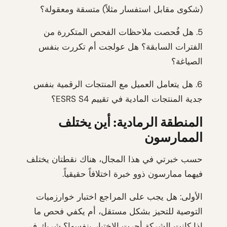
(شكوى مقابل استفسار مثلاً) متسقة ومعقولة؟
5. هل فُحصت ملاحظات الفحص المتكررة من
الفترات السابقة؟ هل عولجت أم تكررت بنفس
الصياغة؟
6. هل يتعامل العميل مع المنتجات الرقمية بنفس
جدية المنتجات المادية في تقييم ESRS S4؟
المنطقة الرمادية: أين يختلف
الممارسون
حسب خبرتي في هذا المجال، هناك نقطتان يختلف
فيهما ممارسون ذوو خبرة اختلافاً حقيقياً.
الأولى: هل يجب على المراجع اختبار خوارزميات
التوصية للتحيز بشكل مستقل، أم يكفي فحص ما
إذا كانت الشركة أجرت الاختبار بنفسها؟ شريك في