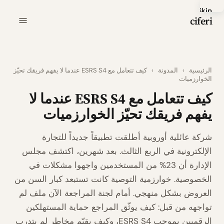
Skip
ciferi
to
main
content
الرئيسية
›
المدونة
›
كيف تتعامل مع ESRS S4 عندما لا يفهم فريقك تحيّز
الخوارزميات
كيف تتعامل مع ESRS S4 عندما لا
يفهم فريقك تحيّز الخوارزميات
شركة عائلية أوروبية أطلقت تطبيقاً جديداً للتجارة
الإلكترونية في الربع الثالث. بعد شهرين، اكتشف مجلس
الإدارة أن 23% من المستخدمين واجهوا مشكلات في
الخصوصية. خوارزمية التوصية كانت تستبعد كبار السن من
العروض بشكل منهجي. أمام لجنة المراجعة الآن ملف لم
تواجهه من قبل: كيف يوثّق المراجع حماية المستهلكين
الرقميين بموجب ESRS S4، وكيف يقيّم مخاطر لم يتدرب