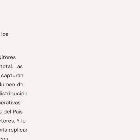
 los
itores
total. Las
s capturan
olumen de
distribución
perativas
s del País
ores. Y lo
ía replicar
cos.