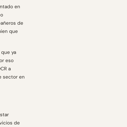
entado en
do
pañeros de
uien que
o que ya
or eso
QCR a
e sector en
star
vicios de