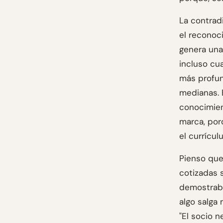
La contrad
el reconoc
genera una
incluso cu
más profun
medianas. 
conocimien
marca, por
el currícul
Pienso que
cotizadas 
demostrabl
algo salga 
"El socio n