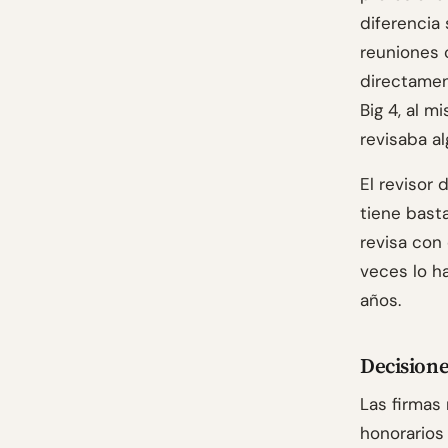
diferencia
reuniones 
directamen
Big 4, al 
revisaba a
El revisor
tiene bast
revisa con 
veces lo h
años.
Decisione
Las firmas
honorarios 