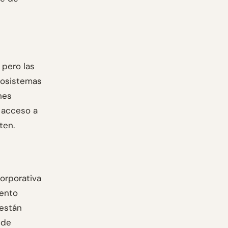
 pero las
ecosistemas
nes
 acceso a
ten.
Corporativa
iento
 están
 de