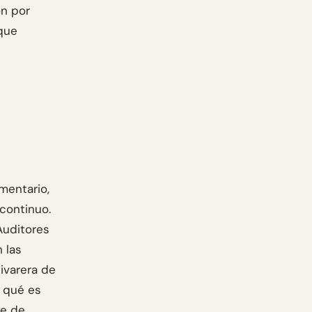
ón por
 que
mentario,
continuo.
Auditores
 las
livarera de
a qué es
te de