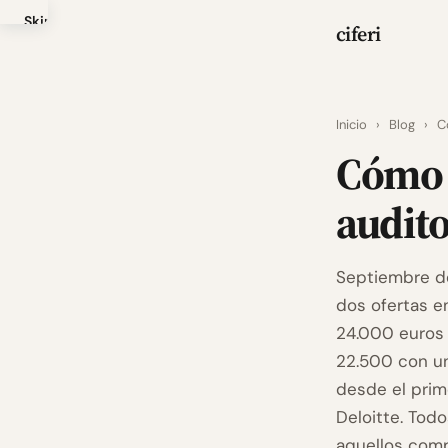
Skip
ciferi
to
main
content
Inicio
›
Blog
›
C
Cómo 
audito
Septiembre de
dos ofertas e
24.000 euros 
22.500 con un
desde el prim
Deloitte. Tod
aquellos comp