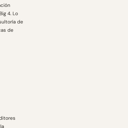
ación
ig 4. Lo
ultoría de
cas de
ditores
la