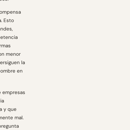
ecompensa
. Esto
andes,
petencia
irmas
con menor
ersiguen la
 nombre en
de empresas
ia
na y que
lmente mal.
 pregunta