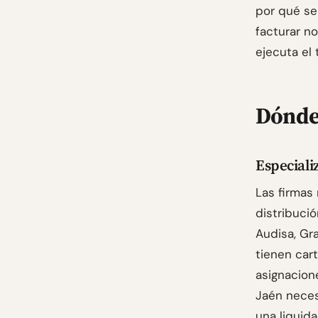
por qué se
facturar n
ejecuta el 
Dónde 
Especiali
Las firmas
distribuci
Audisa, Gr
tienen car
asignacione
Jaén neces
una liquid