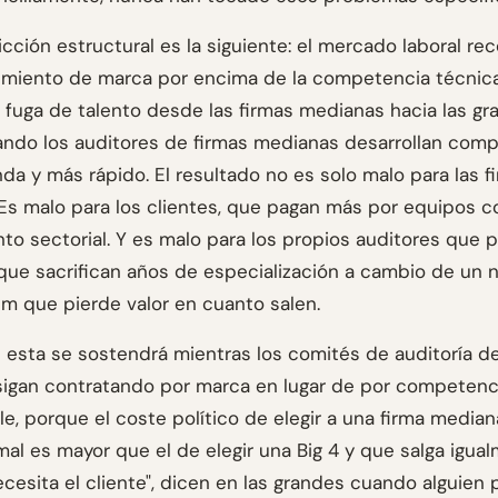
icción estructural es la siguiente: el mercado laboral r
imiento de marca por encima de la competencia técnica
 fuga de talento desde las firmas medianas hacia las gr
ando los auditores de firmas medianas desarrollan com
da y más rápido. El resultado no es solo malo para las f
Es malo para los clientes, que pagan más por equipos 
to sectorial. Y es malo para los propios auditores que p
que sacrifican años de especialización a cambio de un
um que pierde valor en cuanto salen.
 esta se sostendrá mientras los comités de auditoría 
sigan contratando por marca en lugar de por competenc
e, porque el coste político de elegir a una firma media
mal es mayor que el de elegir una Big 4 y que salga igua
ecesita el cliente", dicen en las grandes cuando alguien