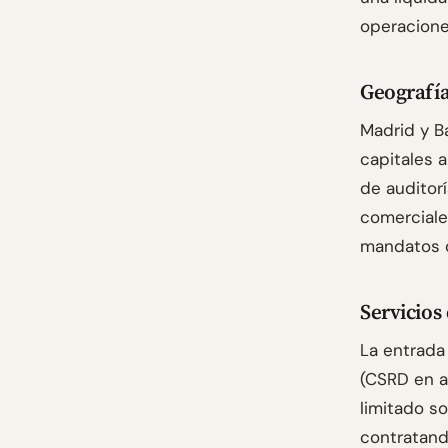
operacione
Geografí
Madrid y Ba
capitales a
de auditor
comerciale
mandatos q
Servicios
La entrada
(CSRD en a
limitado s
contratand