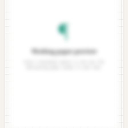
¶
Working paper preview
Enter a benchmark amount to see your ISA
320 working paper render in real time.