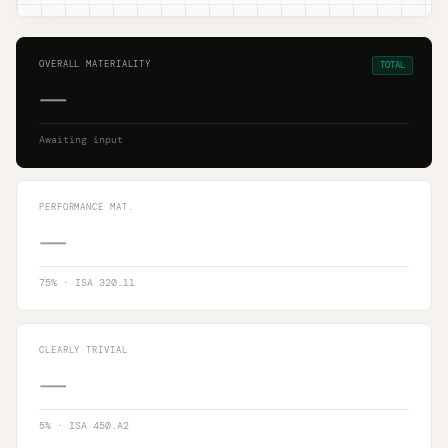
OVERALL MATERIALITY
TOTAL
—
Awaiting input
PERFORMANCE MAT.
—
75
% · ISA 320.11
CLEARLY TRIVIAL
—
5
% · ISA 450.A2