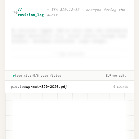
Component materiality · ISA 600
Unlock
🔒
//
— ISA 320.12–13 · changes during the
→
70
group audits
revision_log
audit
No revisions logged. Add an entry when new information
changes materiality (e.g. actual results diverge from
forecast, benchmark misstated, scope change).
+ log revision
Revision log · ISA 320.12
Unlock
🔒
→
documentation
free tier
·
5/8 core fields
EUR
·
no adj.
preview
wp-mat-320-
2026
.pdf
🔒 LOCKED