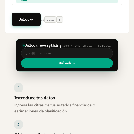
Unlock
→
or
Ctrl
E
Unlock everything
free · one email · forever
Unlock →
1
Introduce tus datos
Ingresa las cifras de tus estados financieros o
estimaciones de planificación.
2