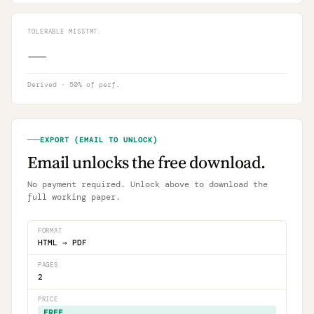
TOLERABLE MISSTMT.
—
Derived · 50% of perf.
EXPORT (EMAIL TO UNLOCK)
Email unlocks the free download.
No payment required. Unlock above to download the
full working paper.
FORMAT
HTML → PDF
PAGES
2
PRICE
FREE