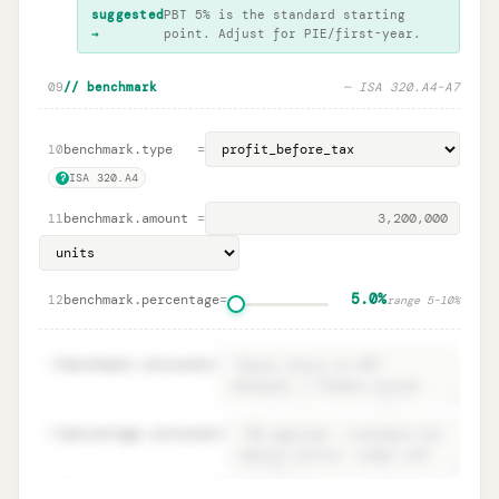
suggested
PBT 5% is the standard starting
→
point. Adjust for PIE/first-year.
09
// benchmark
— ISA 320.A4–A7
benchmark.type
=
10
ISA 320.A4
?
benchmark.amount
=
11
5.0%
benchmark.percentage
=
12
range
5
–
10
%
13
benchmark.rationale
=
14
percentage.rationale
=