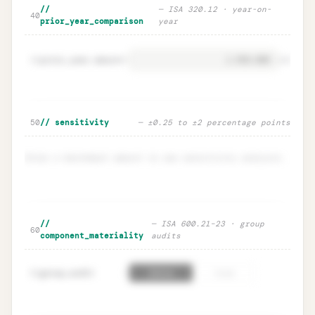
Normalisation adjustments · one-off
Unlock
🔒
//
— ISA 320.12 · year-on-
→
40
add-backs
prior_year_comparison
year
prior_year.amount
=
41
EUR
Prior-year comparison · YoY delta
Unlock
🔒
50
// sensitivity
— ±0.25 to ±2 percentage points
→
warnings
Enter a benchmark amount to see sensitivity analysis.
🔒
Sensitivity table · defensive range
Unlock
→
//
— ISA 600.21–23 · group
60
component_materiality
audits
group_audit
=
61
false
true