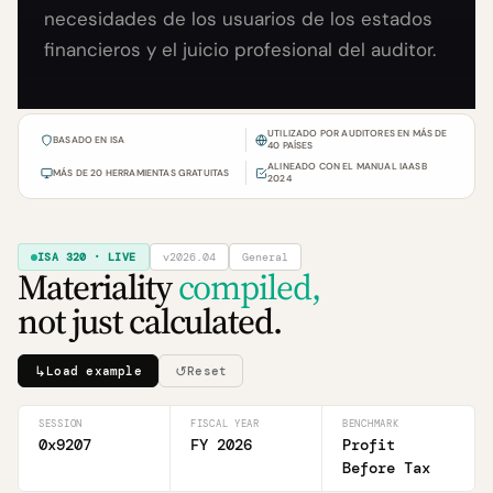
necesidades de los usuarios de los estados
financieros y el juicio profesional del auditor.
UTILIZADO POR AUDITORES EN MÁS DE
BASADO EN ISA
40 PAÍSES
ALINEADO CON EL MANUAL IAASB
MÁS DE 20 HERRAMIENTAS GRATUITAS
2024
ISA 320 · LIVE
v2026.04
General
Materiality
compiled,
not just calculated.
↳
↺
Load example
Reset
SESSION
FISCAL YEAR
BENCHMARK
0x9207
FY 2026
Profit
Before Tax