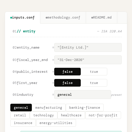
inputs.conf
methodology.conf
README.md
01
// entity
— ISA 320.A4
entity_name
=
02
fiscal_year_end
=
03
public_interest
=
04
false
true
first_year
=
05
false
true
industry
=
06
preset
general
manufacturing
banking-finance
retail
technology
healthcare
not-for-profit
insurance
energy-utilities