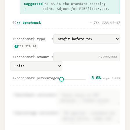
suggested
PBT 5% is the standard starting
→
point. Adjust for PIE/first-year.
09
// benchmark
— ISA 320.A4–A7
benchmark.type
=
10
ISA 320.A4
?
benchmark.amount
=
11
5.0%
benchmark.percentage
=
12
range
5
–
10
%
13
benchmark.rationale
=
14
percentage.rationale
=