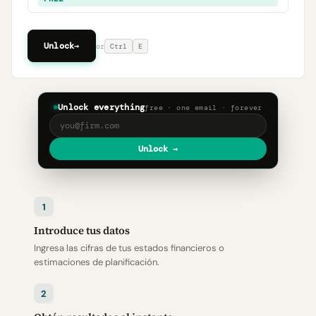
Unlock
→
or
Ctrl
E
Unlock everything
free · one email · forever
Unlock →
1
Introduce tus datos
Ingresa las cifras de tus estados financieros o
estimaciones de planificación.
2