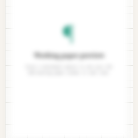
¶
Working paper preview
Enter a benchmark amount to see your ISA
320 working paper render in real time.