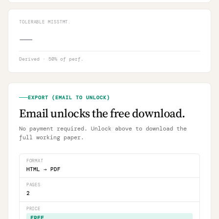
TOLERABLE MISSTMT.
—
Derived · 50% of perf.
EXPORT (EMAIL TO UNLOCK)
Email unlocks the free download.
No payment required. Unlock above to download the
full working paper.
FORMAT
HTML → PDF
PAGES
2
PRICE
FREE