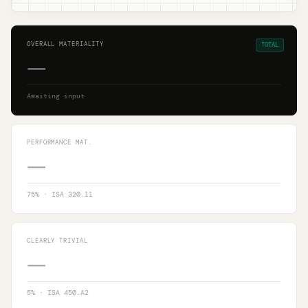
OVERALL MATERIALITY
TOTAL
—
Awaiting input
PERFORMANCE MAT.
—
75
% · ISA 320.11
CLEARLY TRIVIAL
—
5
% · ISA 450.A2