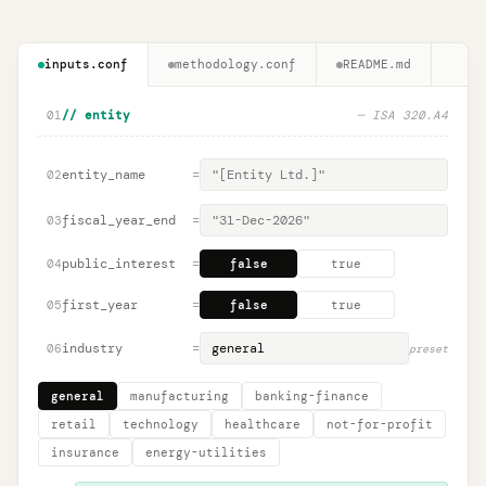
inputs.conf
methodology.conf
README.md
01
// entity
— ISA 320.A4
entity_name
=
02
fiscal_year_end
=
03
public_interest
=
04
false
true
first_year
=
05
false
true
industry
=
06
preset
general
manufacturing
banking-finance
retail
technology
healthcare
not-for-profit
insurance
energy-utilities