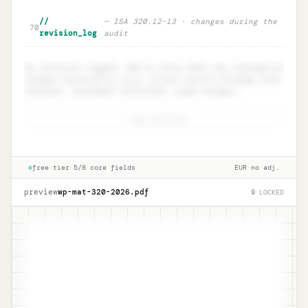
Component materiality · ISA 600
Unlock
🔒
//
— ISA 320.12–13 · changes during the
→
70
group audits
revision_log
audit
No revisions logged. Add an entry when new information
changes materiality (e.g. actual results diverge from
forecast, benchmark misstated, scope change).
+ log revision
Revision log · ISA 320.12
Unlock
🔒
→
documentation
free tier
·
5/8 core fields
EUR
·
no adj.
preview
wp-mat-320-
2026
.pdf
🔒 LOCKED