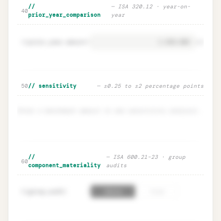
Normalisation adjustments · one-off
Unlock
🔒
//
— ISA 320.12 · year-on-
→
40
add-backs
prior_year_comparison
year
prior_year.amount
=
41
EUR
Prior-year comparison · YoY delta
Unlock
🔒
50
// sensitivity
— ±0.25 to ±2 percentage points
→
warnings
Enter a benchmark amount to see sensitivity analysis.
🔒
Sensitivity table · defensive range
Unlock
→
//
— ISA 600.21–23 · group
60
component_materiality
audits
group_audit
=
61
false
true