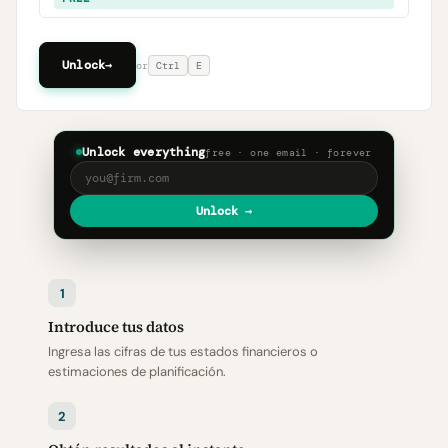
Unlock
→
or
Ctrl
E
Unlock everything
free · one email · forever
Unlock →
1
Introduce tus datos
Ingresa las cifras de tus estados financieros o
estimaciones de planificación.
2