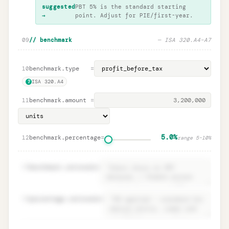
suggested
PBT 5% is the standard starting
→
point. Adjust for PIE/first-year.
09
// benchmark
— ISA 320.A4–A7
benchmark.type
=
10
ISA 320.A4
?
benchmark.amount
=
11
5.0%
benchmark.percentage
=
12
range
5
–
10
%
13
benchmark.rationale
=
14
percentage.rationale
=