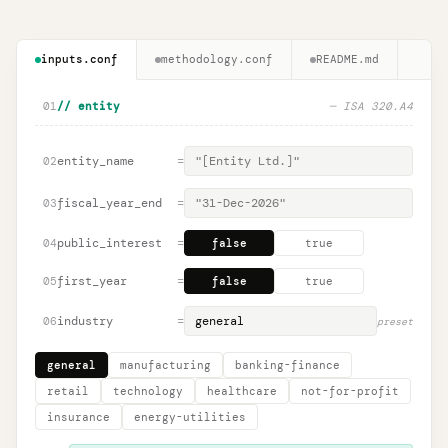
inputs.conf
methodology.conf
README.md
01
// entity
— ISA 320.A4
entity_name
=
02
fiscal_year_end
=
03
public_interest
=
04
false
true
first_year
=
05
false
true
industry
=
06
preset
general
manufacturing
banking-finance
retail
technology
healthcare
not-for-profit
insurance
energy-utilities