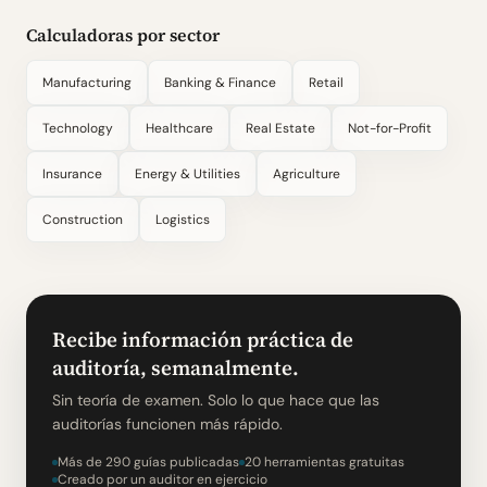
Calculadoras por sector
Manufacturing
Banking & Finance
Retail
Technology
Healthcare
Real Estate
Not-for-Profit
Insurance
Energy & Utilities
Agriculture
Construction
Logistics
Recibe información práctica de
auditoría, semanalmente.
Sin teoría de examen. Solo lo que hace que las
auditorías funcionen más rápido.
Más de 290 guías publicadas
20 herramientas gratuitas
Creado por un auditor en ejercicio