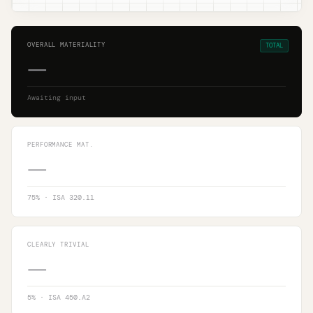
OVERALL MATERIALITY
TOTAL
—
Awaiting input
PERFORMANCE MAT.
—
75
% · ISA 320.11
CLEARLY TRIVIAL
—
5
% · ISA 450.A2