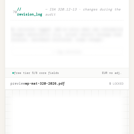
Component materiality · ISA 600
Unlock
🔒
//
— ISA 320.12–13 · changes during the
→
70
group audits
revision_log
audit
No revisions logged. Add an entry when new information
changes materiality (e.g. actual results diverge from
forecast, benchmark misstated, scope change).
+ log revision
Revision log · ISA 320.12
Unlock
🔒
→
documentation
free tier
·
5/8 core fields
EUR
·
no adj.
preview
wp-mat-320-
2026
.pdf
🔒 LOCKED