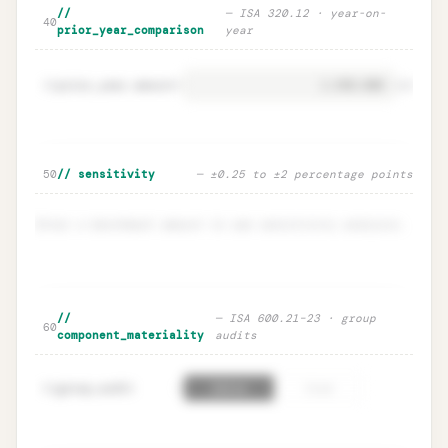
Normalisation adjustments · one-off
Unlock
🔒
//
— ISA 320.12 · year-on-
→
40
add-backs
prior_year_comparison
year
prior_year.amount
=
41
EUR
Prior-year comparison · YoY delta
Unlock
🔒
50
// sensitivity
— ±0.25 to ±2 percentage points
→
warnings
Enter a benchmark amount to see sensitivity analysis.
🔒
Sensitivity table · defensive range
Unlock
→
//
— ISA 600.21–23 · group
60
component_materiality
audits
group_audit
=
61
false
true