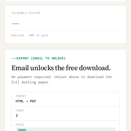
TOLERABLE MISSTMT.
—
Derived · 50% of perf.
EXPORT (EMAIL TO UNLOCK)
Email unlocks the free download.
No payment required. Unlock above to download the
full working paper.
FORMAT
HTML → PDF
PAGES
2
PRICE
FREE