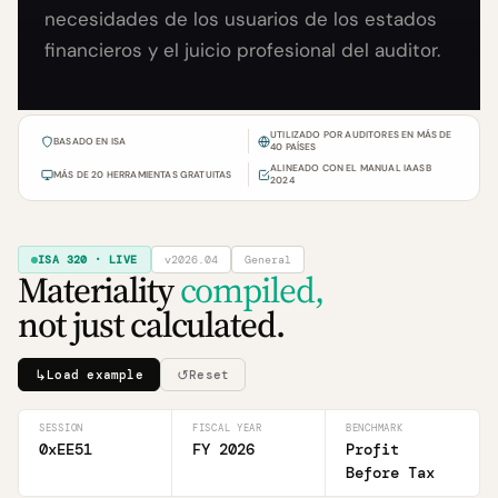
necesidades de los usuarios de los estados
financieros y el juicio profesional del auditor.
UTILIZADO POR AUDITORES EN MÁS DE
BASADO EN ISA
40 PAÍSES
ALINEADO CON EL MANUAL IAASB
MÁS DE 20 HERRAMIENTAS GRATUITAS
2024
ISA 320 · LIVE
v2026.04
General
Materiality
compiled,
not just calculated.
↳
↺
Load example
Reset
SESSION
FISCAL YEAR
BENCHMARK
0xEE51
FY 2026
Profit
Before Tax