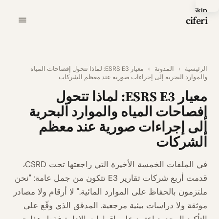
Skip
ciferi
to
main
content
الرئيسية
›
المدونة
›
معيار ESRS E3: لماذا تتحول إفصاحات المياه
والموارد البحرية إلى إجراءات صورية عند معظم الشركات
معيار ESRS E3: لماذا تتحول
إفصاحات المياه والموارد البحرية
إلى إجراءات صورية عند معظم
الشركات
في الملفات الخمسة الأخيرة التي راجعتها تحت CSRD،
قدمت أربع شركات تقارير E3 تتكون من جمل عامة: "نحن
ملتزمون بالحفاظ على الموارد المائية." لا أرقام ولا مصادر
موثقة ولا دراسات بيئية مرجعية. المدقق الذي وقّع على