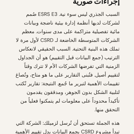
إجراءات صورية
السبب الجذري ليس سوء نية. ESRS E3 صُمم
لشركات لديها أنظمة إدارة بيئية ناضجة وبيانات
مائية تفصيلية متراكمة على مدى سنوات. معظم
الشركات المتوسطة الخاضعة لـ CSRD لأول مرة لا
تملك هذه البنية التحتية. السبب الحقيقي لانعكاس
الترتيب (جمع البيانات قبل التقييم) هو أن الجداول
الزمنية التي تفرضها الشركات الأم لا تترك وقتاً
لتقييم أصيل. فتُبنى التقارير على ما هو متاح، وتُصاغ
تقييمات الأهمية لتبرير ما جُمع. النتيجة: تقارير تُكتب
لتلبية الشكل بدون الجوهر، ومدققون يقدمون
تأكيداً محدوداً على معلومات لم يتمكنوا فعلياً من
التحقق منها.
هذه الجملة تستحق أن تُرسل لزميلك: الشركة التي
تبدأ مشروع CSRD بجمع البيانات بدل تقييم الأهمية