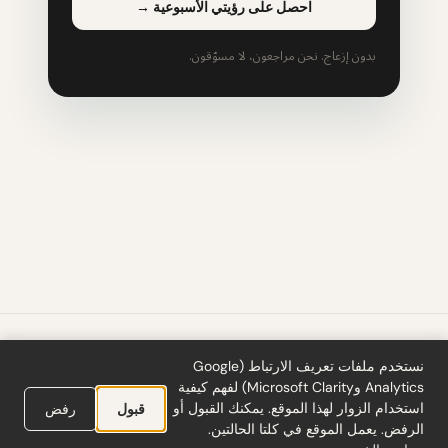
احصل على رؤيتي الأسبوعية
→
بدون إزعاج. نحن مراجعون، لا مسوّقون.
الأدوات
·
المدونة
·
المصطلحات
·
اشترك
·
الخصوصية
·
الاسترداد
·
الشروط
·
نستخدم ملفات تعريف الارتباط (Google
Cookie settings
Analytics وMicrosoft Clarity) لفهم كيفية
استخدام الزوار لهذا الموقع. يمكنك القبول أو
قبول
رفض
© 2026 ciferi · 92458378
الرفض. يعمل الموقع في كلتا الحالتين.