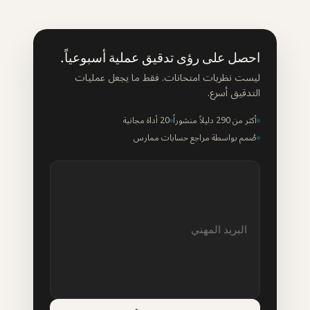
احصل على رؤى تدقيق عملية أسبوعياً.
ليست نظريات امتحانات. فقط ما يجعل عمليات
التدقيق أسرع.
أكثر من 290 دليلاً منشوراً
20 أداة مجانية
صُمم بواسطة مراجع حسابات ممارس