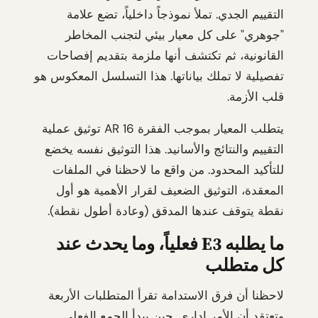
التقييم الجدي. تملأ نموذجاً داخلياً، تضع علامة
"جوهري" على كل معيار بيئي لتجنب المخاطر
القانونية، ثم تكتشف أنها ملزمة بتقديم إفصاحات
تفصيلية لا تملك بياناتها. هذا التسلسل المعكوس هو
قلب الأزمة.
يتطلب المعيار بموجب الفقرة AR 16 توثيق عملية
التقييم والنتائج والأسانيد. هذا التوثيق نفسه يخضع
للتأكيد المحدود. من واقع ما لاحظنا في الملفات
المعقدة، التوثيق الضعيف لقرار الأهمية هو أول
نقطة يتوقف عندها المدقق (وعادة أطول نقطة).
ما يطلبه E3 فعلياً، وما يحدث عند
كل متطلب
لاحظنا أن فرق الاستدامة تقرأ المتطلبات الأربعة
وتعتقد أن الأمر إداري. حين يبدأ الجمع الفعلي