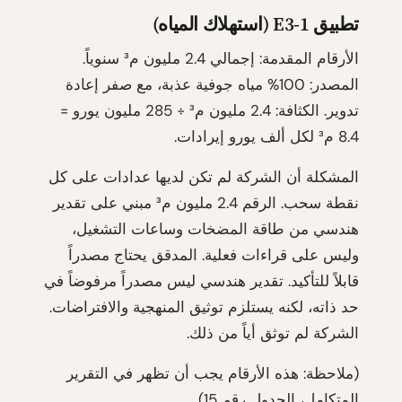
تطبيق E3-1 (استهلاك المياه)
الأرقام المقدمة: إجمالي 2.4 مليون م³ سنوياً.
المصدر: 100% مياه جوفية عذبة، مع صفر إعادة
تدوير. الكثافة: 2.4 مليون م³ ÷ 285 مليون يورو =
8.4 م³ لكل ألف يورو إيرادات.
المشكلة أن الشركة لم تكن لديها عدادات على كل
نقطة سحب. الرقم 2.4 مليون م³ مبني على تقدير
هندسي من طاقة المضخات وساعات التشغيل،
وليس على قراءات فعلية. المدقق يحتاج مصدراً
قابلاً للتأكيد. تقدير هندسي ليس مصدراً مرفوضاً في
حد ذاته، لكنه يستلزم توثيق المنهجية والافتراضات.
الشركة لم توثق أياً من ذلك.
(ملاحظة: هذه الأرقام يجب أن تظهر في التقرير
المتكامل، الجدول رقم 15)