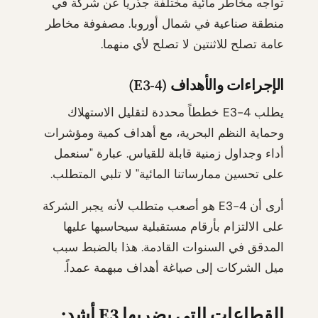
تواجه مخاطر مائية مختلفة جذرياً عن شركة في
منطقة صناعية في شمال أوروبا. مصفوفة مخاطر
عامة تصلح للاثنتين لا تصلح لأي منهما.
الإجراءات والأهداف (E3-4)
يطلب E3-4 خططاً محددة لتقليل الاستهلاك
وحماية النظم البحرية، مع أهداف كمية ومؤشرات
أداء وجداول زمنية قابلة للقياس. عبارة "سنعمل
على تحسين ممارساتنا المائية" لا تلبي المتطلب.
أرى أن E3-4 هو أصعب متطلب لأنه يجبر الشركة
على الالتزام بأرقام مستقبلية سيحاسبها عليها
المدقق في السنوات القادمة. هذا بالضبط سبب
ميل الشركات إلى صياغة أهداف مبهمة عمداً.
القطاعات التي يضربها E3 أشد: