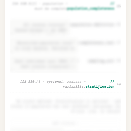
Objective · ISA 530.6 what you test +
Unlock
🔒
— ISA 530.5(f) · population
//
→
35
error definition
must be complete
population_completeness
=
population.definition
36
=
completeness_test
37
=
sampling_unit
38
Population · definition +
Unlock
🔒
— ISA 530.A8 · optional; reduces
//
→
40
completeness test
variability
stratification
No strata defined. Stratification is optional — add
strata if population has very different sub-groups (by
$ size, risk, or nature).
+ add stratum