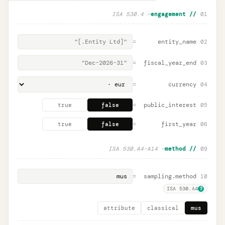
— ISA 530.4
// engagement
01
=
entity_name
02
=
fiscal_year_end
03
=
currency
04
=
public_interest
05
true
false
=
first_year
06
true
false
— ISA 530.A4–A14
// method
09
=
sampling.method
10
ISA 530.A4
?
attribute
classical
mus