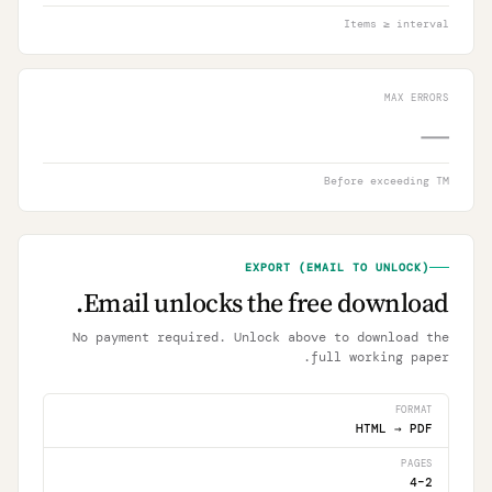
Items ≥ interval
MAX ERRORS
—
Before exceeding TM
EXPORT (EMAIL TO UNLOCK)
Email unlocks the free download.
No payment required. Unlock above to download the
full working paper.
FORMAT
HTML → PDF
PAGES
2–4