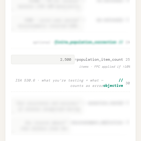
=
tm.rationale
20
=
em.rationale
21
Parameter rationales · ISA 530.9
Unlock
🔒
— optional
// finite_population_correction
24
→
documentation
=
population_item_count
25
items · FPC applied if >10%
— ISA 530.6 · what you're testing + what
//
30
counts as error
objective
=
assertion_tested
31
=
misstatement_definition
32