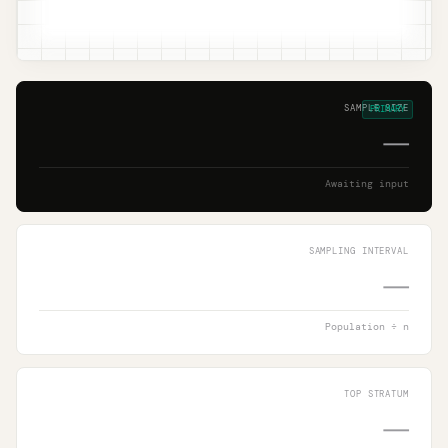
SAMPLE SIZE
PRIMARY
—
Awaiting input
SAMPLING INTERVAL
—
Population ÷ n
TOP STRATUM
—