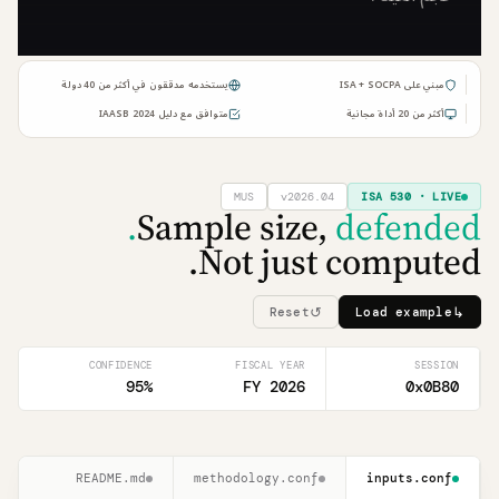
مبني على ISA + SOCPA
يستخدمه مدققون في أكثر من 40 دولة
أكثر من 20 أداة مجانية
متوافق مع دليل IAASB 2024
MUS
v2026.04
ISA 530 · LIVE
Sample size,
defended.
Not just computed.
↺
↳
Reset
Load example
CONFIDENCE
FISCAL YEAR
SESSION
95
%
FY 2026
0x0B80
README.md
methodology.conf
inputs.conf