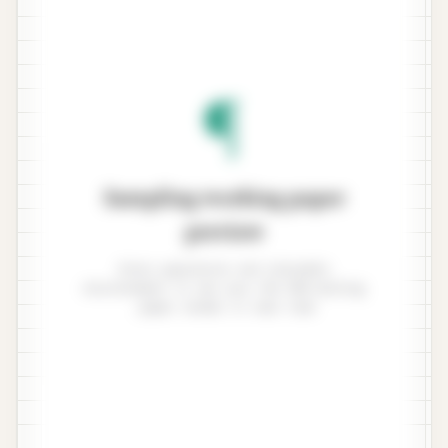
¶
Sampling working paper
preview
Enter population and tolerable
misstatement to see your ISA 530 working
paper render in real time.