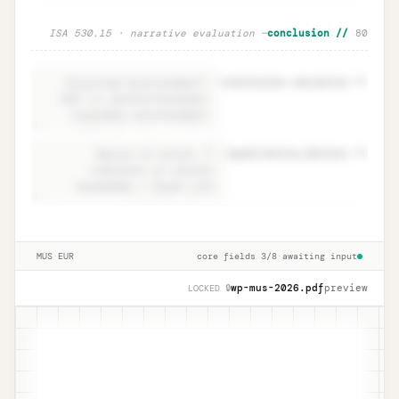
Risk flags · regulator deficiency
Unlock
🔒
— ISA 530.15 · narrative evaluation
// conclusion
80
→
intelligence
=
conclusion.narrative
81
=
qualitative_factors
82
Conclusion · ISA 530.15 narrative +
Unlock
🔒
→
qualitative
MUS
·
EUR
3/8 core fields
·
awaiting input
wp-mus-
2026
.pdf
preview
🔒 LOCKED