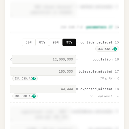
=
method.rationale
11
Method rationale · ISA 530.A4
Unlock
🔒
— ISA 530.7–8
// parameters
14
→
documentation
=
confidence_level
15
80%
85%
90%
95%
ISA 530.7
?
=
population
16
€
=
tolerable_misstmt
17
ISA 530.A5
· TM ≤ PM
€
?
=
expected_misstmt
18
ISA 530.A7
· EM · optional
€
?
=
confidence.rationale
19