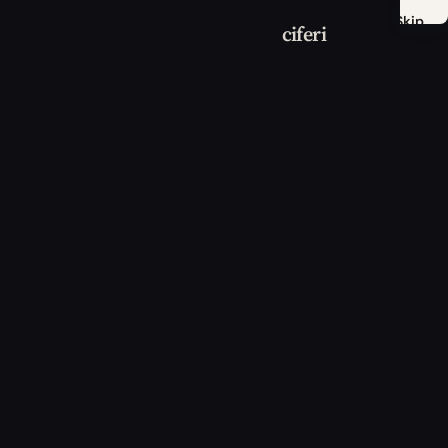
Skip
ciferi
to
main
content