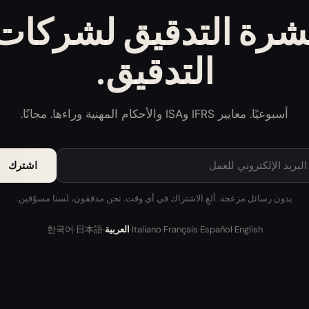
شرة التدقيق لشركات
التدقيق.
أسبوعيًا. معايير IFRS وISA والأحكام المهنية وراءها. مجانًا.
اشترك
بدون رسائل مزعجة. ألغِ الاشتراك في أي وقت. نحن مدققون، لسنا مسوّقين.
한국어
日本語
English
·
Español
·
Français
·
Italiano
·
العربية
·
·