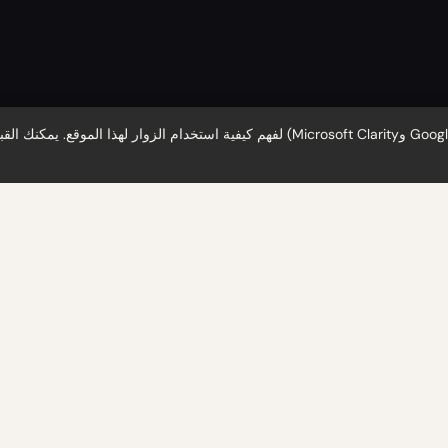
نستخدم ملفات تعريف الارتباط (Google Analytics وMicrosoft Clarity) لفهم كيفية استخدام الزوار لهذا
من يقرأها
ري التدقيق والكبار والممارسين 