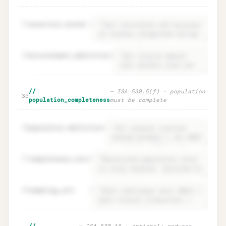
31
assertion_tested
=
32
misstatement_definition
=
Objective · ISA 530.6 what you test +
Unlock
🔒
//
— ISA 530.5(f) · population
→
35
error definition
population_completeness
must be complete
36
population.definition
=
37
completeness_test
=
38
sampling_unit
=
Population · definition +
Unlock