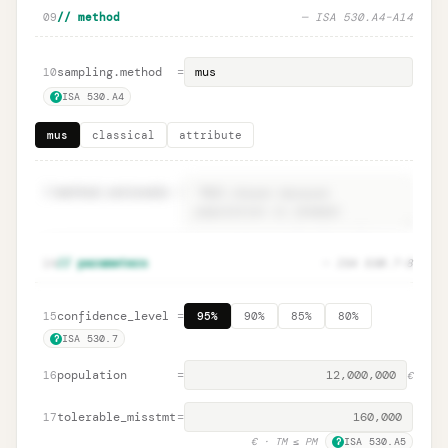
09
// method
— ISA 530.A4–A14
sampling.method
=
10
ISA 530.A4
?
mus
classical
attribute
11
method.rationale
=
Method rationale · ISA 530.A4
Unlock
🔒
14
// parameters
— ISA 530.7–8
→
documentation
confidence_level
=
15
95%
90%
85%
80%
ISA 530.7
?
population
=
16
€
tolerable_misstmt
=
17
€
· TM ≤ PM
ISA 530.A5
?