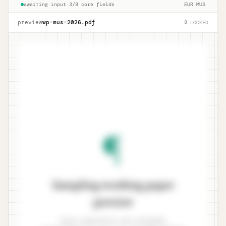
awaiting input
·
3/8 core fields
EUR
·
MUS
preview
wp-mus-
2026
.pdf
🔒 LOCKED
¶
Sampling working paper
preview
Enter population and tolerable