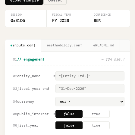
↳
↺
Load example
Reset
SESSION
FISCAL YEAR
CONFIDENCE
0x81D5
FY 2026
95
%
inputs.conf
methodology.conf
README.md
01
// engagement
— ISA 530.4
entity_name
=
02
fiscal_year_end
=
03
currency
=
04
public_interest
=
05
false
true
first_year
=
06
false
true