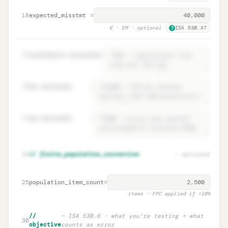
expected_misstmt
=
18
€
· EM · optional
ISA 530.A7
?
19
confidence.rationale
=
20
tm.rationale
=
21
em.rationale
=
Parameter rationales · ISA 530.9
Unlock
🔒
24
// finite_population_correction
— optional
→
documentation
population_item_count
=
25
items · FPC applied if >10%
//
— ISA 530.6 · what you're testing + what
30
objective
counts as error