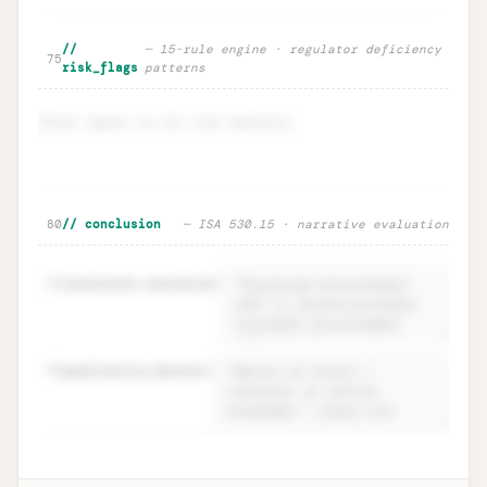
Method comparison · MUS vs
Unlock
🔒
//
— 15-rule engine · regulator deficiency
→
75
Classical
risk_flags
patterns
Enter inputs to run risk analysis.
Risk flags · regulator deficiency
Unlock
🔒
80
// conclusion
— ISA 530.15 · narrative evaluation
→
intelligence
81
conclusion.narrative
=
82
qualitative_factors
=
Conclusion · ISA 530.15 narrative +
Unlock
🔒
→
qualitative