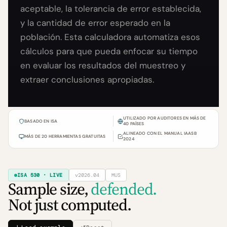
aceptable, la tolerancia de error establecida,
y la cantidad de error esperado en la
población. Esta calculadora automatiza esos
cálculos para que pueda enfocar su tiempo
en evaluar los resultados del muestreo y
extraer conclusiones apropiadas.
UTILIZADO POR AUDITORES EN MÁS DE
BASADO EN ISA
40 PAÍSES
ALINEADO CON EL MANUAL IAASB
MÁS DE 20 HERRAMIENTAS GRATUITAS
2024
ISA 530 · LIVE
v2026.04
MUS
Sample size,
defended.
Not just computed.