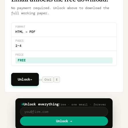
No payment required. Unlock above to download the
full working paper.
FORMAT
HTML → PDF
PAGES
2–4
PRICE
FREE
Unlock
→
or
Ctrl
E
Unlock everything
free · one email · forever
Unlock →