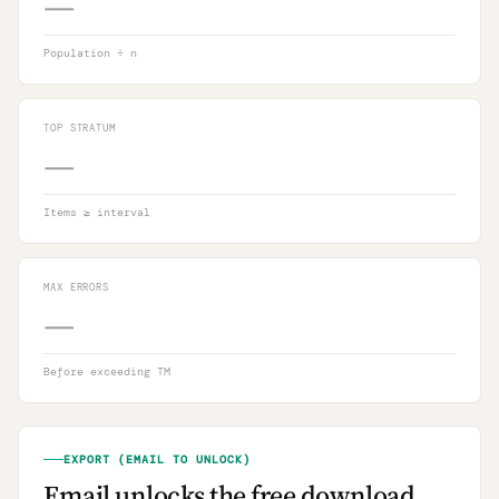
—
Population ÷ n
TOP STRATUM
—
Items ≥ interval
MAX ERRORS
—
Before exceeding TM
EXPORT (EMAIL TO UNLOCK)
Email unlocks the free download.