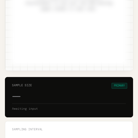
misstatement to see your ISA 530 working
paper render in real time.
SAMPLE SIZE
PRIMARY
—
Awaiting input
SAMPLING INTERVAL