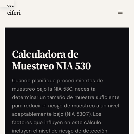
Skip
ciferi
to
main
content
Calculadora de
Muestreo NIA 530
Cuando planifique procedimientos de
muestreo bajo la NIA 530, necesita
determinar un tamaño de muestra suficiente
para reducir el riesgo de muestreo a un nivel
aceptablemente bajo (NIA 530.7). Los
factores que influyen en este cálculo
incluyen el nivel de riesgo de detección