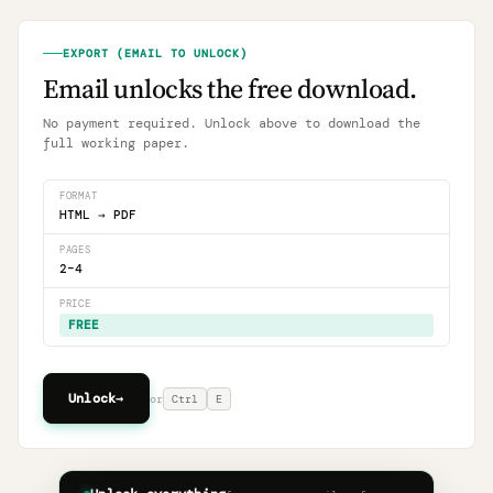
EXPORT (EMAIL TO UNLOCK)
Email unlocks the free download.
No payment required. Unlock above to download the
full working paper.
FORMAT
HTML → PDF
PAGES
2–4
PRICE
FREE
Unlock
→
or
Ctrl
E