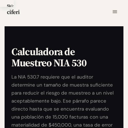
Skip
ciferi
to
main
content
Calculadora de
Muestreo NIA 530
La NIA 530.7 requiere que el auditor
determine un tamaño de muestra suficiente
para reducir el riesgo de muestreo a un nivel
aceptablemente bajo. Ese párrafo parece
directo hasta que se encuentra evaluando
una población de 15,000 facturas con una
materialidad de $450,000, una tasa de error