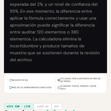
esperada del 2%, y un nivel de confianza del
95%. En ese momento, la diferencia entre
aplicar la fórmula correctamente y usar una
aproximación puede significar la diferencia
entre auditar 120 elementos o 380
elementos. La calculadora elimina la
incertidumbre y produce tamaños de
muestra que se sostienen durante la revisión
del archivo.
UTILIZADO POR AUDITORES EN MÁS DE
BASADO EN ISA
40 PAÍSES
ALINEADO CON EL MANUAL IAASB
MÁS DE 20 HERRAMIENTAS GRATUITAS
2024
ISA 530 · LIVE
v2026.04
MUS