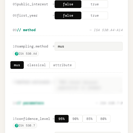
public_interest
=
05
false
true
first_year
=
06
false
true
09
// method
— ISA 530.A4–A14
sampling.method
=
10
ISA 530.A4
?
mus
classical
attribute
11
method.rationale
=
Method rationale · ISA 530.A4
Unlock
🔒
14
// parameters
— ISA 530.7–8
→
documentation
confidence_level
=
15
95%
90%
85%
80%
ISA 530.7
?