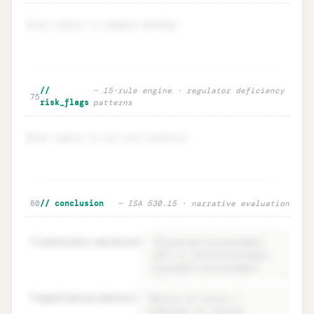
Enter inputs to compare methods.
Method comparison · MUS vs
Unlock
🔒
//
— 15-rule engine · regulator deficiency
→
75
Classical
risk_flags
patterns
Enter inputs to run risk analysis.
Risk flags · regulator deficiency
Unlock
🔒
80
// conclusion
— ISA 530.15 · narrative evaluation
→
intelligence
81
conclusion.narrative
=
82
qualitative_factors
=