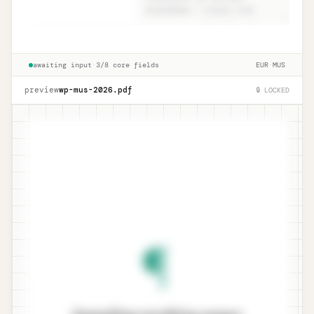
Conclusion · ISA 530.15 narrative +
Unlock
🔒
→
qualitative
awaiting input
·
3/8 core fields
EUR
·
MUS
preview
wp-mus-
2026
.pdf
🔒 LOCKED
¶