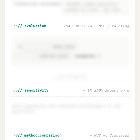
52
selection.rationale
=
🔒
Selection method · ISA 530.8
Unlock
→
55
// evaluation
— ISA 530.12–14 · MLE / tainting
56
×
anomalous
+ add exception
Evaluation · ISA 530.12–14 MLE /
Unlock
🔒
65
// sensitivity
— EM ±20% impact on n
→
tainting
Enter population and tolerable misstatement to see
sensitivity.
🔒
Sensitivity · EM ±20% impact on n
Unlock
→
70
// method_comparison
— MUS vs Classical