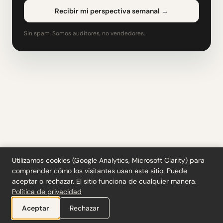
Recibir mi perspectiva semanal
→
Sin spam. Somos auditores, no vendedores.
Utilizamos cookies (Google Analytics, Microsoft Clarity) para
comprender cómo los visitantes usan este sitio. Puede
Herramientas
·
Blog
·
Glosario
·
Suscribirse
·
Privacidad
·
Reembolsos
·
Términos
aceptar o rechazar. El sitio funciona de cualquier manera.
·
Cookie settings
Política de privacidad
© 2026 ciferi · 92458378
Ayuda a diseñar nuestra próxima herramienta
Aceptar
Rechazar