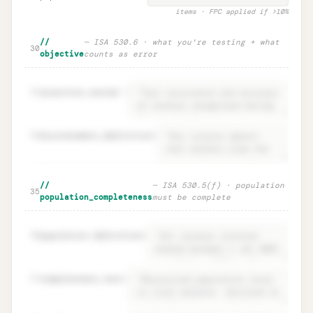
items · FPC applied if >10%
//
— ISA 530.6 · what you're testing + what
30
objective
counts as error
31
assertion_tested
=
32
misstatement_definition
=
Objective · ISA 530.6 what you test +
Unlock
🔒
//
— ISA 530.5(f) · population
→
35
error definition
population_completeness
must be complete
36
population.definition
=
37
completeness_test
=