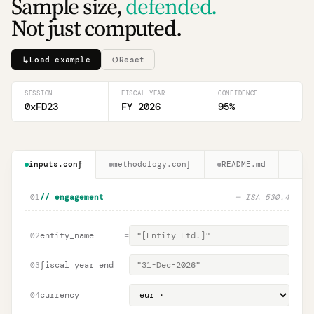
Sample size,
defended.
Not just computed.
↳
↺
Load example
Reset
SESSION
FISCAL YEAR
CONFIDENCE
0xFD23
FY 2026
95
%
inputs.conf
methodology.conf
README.md
01
// engagement
— ISA 530.4
entity_name
=
02
fiscal_year_end
=
03
currency
=
04