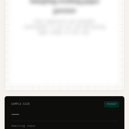
Sampling working paper
preview
Enter population and tolerable
misstatement to see your ISA 530 working
paper render in real time.
SAMPLE SIZE
PRIMARY
—
Awaiting input