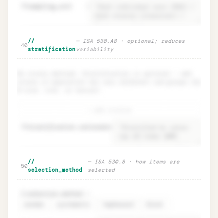
38
sampling_unit
=
Population · definition +
Unlock
🔒
//
— ISA 530.A8 · optional; reduces
→
40
completeness test
stratification
variability
No strata defined. Stratification is optional — add
strata if population has very different sub-groups (by
$ size, risk, or nature).
+ add stratum
48
stratification.rationale
=
Stratification · ISA 530.A8
Unlock
🔒
//
— ISA 530.8 · how items are
→
50
(optional)
selection_method
selected
selection.method
=
51
random
systematic
haphazard
block