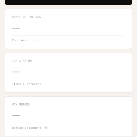
SAMPLING INTERVAL
—
Population ÷ n
TOP STRATUM
—
Items ≥ interval
MAX ERRORS
—
Before exceeding TM