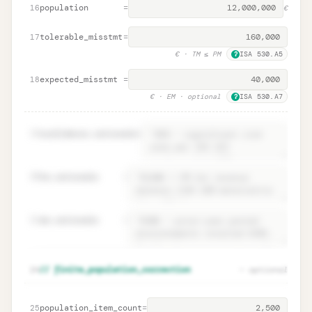
population
=
16
€
tolerable_misstmt
=
17
€
· TM ≤ PM
ISA 530.A5
?
expected_misstmt
=
18
€
· EM · optional
ISA 530.A7
?
19
confidence.rationale
=
20
tm.rationale
=
21
em.rationale
=
Parameter rationales · ISA 530.9
Unlock
🔒
24
// finite_population_correction
— optional
→
documentation
population_item_count
=
25