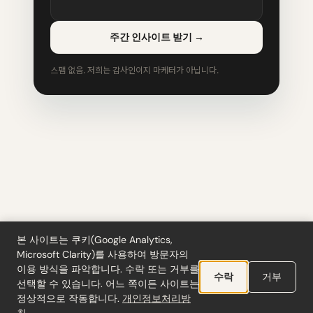
주간 인사이트 받기
→
스팸 없음. 저희는 감사인이지 마케터가 아닙니다.
본 사이트는 쿠키(Google Analytics,
Microsoft Clarity)를 사용하여 방문자의
이용 방식을 파악합니다. 수락 또는 거부를
도구
·
블로그
·
용어집
·
구독
·
개인정보처리방침
·
환불
·
이용약관
·
Cookie settings
수락
거부
선택할 수 있습니다. 어느 쪽이든 사이트는
© 2026 ciferi · 92458378
정상적으로 작동합니다.
개인정보처리방