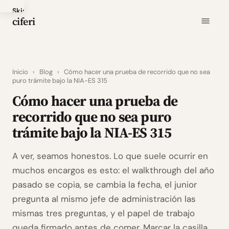
Skip
ciferi
to
main
content
Inicio
›
Blog
›
Cómo hacer una prueba de recorrido que no sea
puro trámite bajo la NIA-ES 315
Cómo hacer una prueba de
recorrido que no sea puro
trámite bajo la NIA-ES 315
A ver, seamos honestos. Lo que suele ocurrir en
muchos encargos es esto: el walkthrough del año
pasado se copia, se cambia la fecha, el junior
pregunta al mismo jefe de administración las
mismas tres preguntas, y el papel de trabajo
queda firmado antes de comer. Marcar la casilla.