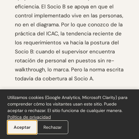
eficiencia. El Socio B se apoya en que el
control implementado vive en las personas,
no en el diagrama. Por lo que conozco de la
práctica del ICAC, la tendencia reciente de
los requerimientos va hacia la postura del
Socio B: cuando el supervisor encuentra
rotación de personal en puestos sin re-
walkthrough, lo marca. Pero la norma escrita
todavía da cobertura al Socio A.
Mi posición, que no es la de ninguno de los
Utilizamos cookies (Google Analytics, Microsoft Clarity) para
dos: re-walkthrough siempre que haya
comprender cómo los visitantes usan este sitio. Puede
rotación en puestos que firman o aprueban,
aceptar o rechazar. El sitio funciona de cualquier manera.
Política de privacidad
o cuando el proceso cruce un sistema que
Aceptar
Rechazar
se haya actualizado. El resto, confirmación
escrita del responsable de que el proceso