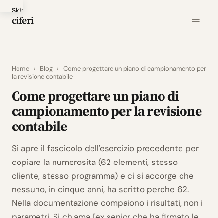
Skip
ciferi
to
main
content
Home
›
Blog
›
Come progettare un piano di campionamento per
la revisione contabile
Come progettare un piano di
campionamento per la revisione
contabile
Si apre il fascicolo dell'esercizio precedente per
copiare la numerosita (62 elementi, stesso
cliente, stesso programma) e ci si accorge che
nessuno, in cinque anni, ha scritto perche 62.
Nella documentazione compaiono i risultati, non i
parametri. Si chiama l'ex senior che ha firmato le