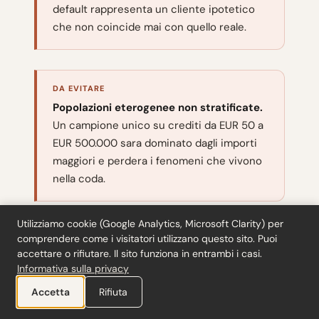
default rappresenta un cliente ipotetico
che non coincide mai con quello reale.
DA EVITARE
Popolazioni eterogenee non stratificate.
Un campione unico su crediti da EUR 50 a
EUR 500.000 sara dominato dagli importi
maggiori e perdera i fenomeni che vivono
nella coda.
Utilizziamo cookie (Google Analytics, Microsoft Clarity) per
comprendere come i visitatori utilizzano questo sito. Puoi
DA EVITARE
accettare o rifiutare. Il sito funziona in entrambi i casi.
Errore atteso copiato dall'esercizio
Informativa sulla privacy
precedente.
Se i test preliminari
Accetta
Rifiuta
segnalano un tasso diverso, va rivisto. La
SALY e la prima amica dell'osservazione