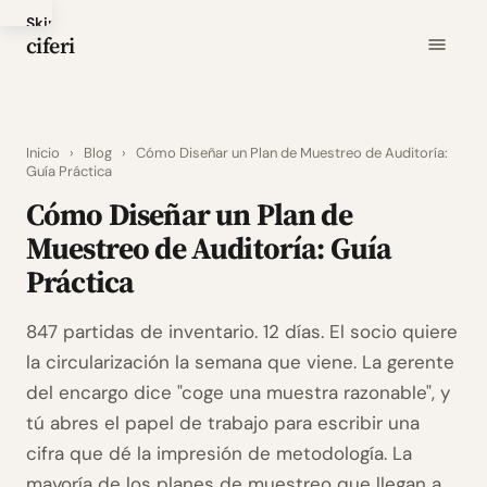
Skip
ciferi
to
main
content
Inicio
›
Blog
›
Cómo Diseñar un Plan de Muestreo de Auditoría:
Guía Práctica
Cómo Diseñar un Plan de
Muestreo de Auditoría: Guía
Práctica
847 partidas de inventario. 12 días. El socio quiere
la circularización la semana que viene. La gerente
del encargo dice "coge una muestra razonable", y
tú abres el papel de trabajo para escribir una
cifra que dé la impresión de metodología. La
mayoría de los planes de muestreo que llegan a