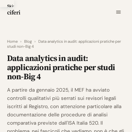
Skip
ciferi
to
main
content
Home
›
Blog
›
Data analytics in audit: applicazioni pratiche per
studi non-Big 4
Data analytics in audit:
applicazioni pratiche per studi
non-Big 4
A partire da gennaio 2025, il MEF ha avviato
controlli qualitativi più serrati sui revisori legali
iscritti al Registro, con attenzione particolare alla
documentazione delle procedure di analisi
comparativa previste dall'ISA Italia 520. Il
problema, nei fascicoli che vediamo, non è che gli