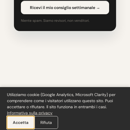
Ricevi il mio consiglio settimanale
→
Niente spam. Siamo revisori, non venditori.
Utilizziamo cookie (Google Analytics, Microsoft Clarity) per
comprendere come i visitatori utilizzano questo sito. Puoi
Strumenti
·
Blog
·
Glossario
·
Iscriviti
·
Privacy
·
Rimborsi
·
Termini
·
accettare o rifiutare. Il sito funziona in entrambi i casi.
Cookie settings
Informativa sulla privacy
© 2026 ciferi · 92458378
Accetta
Rifiuta