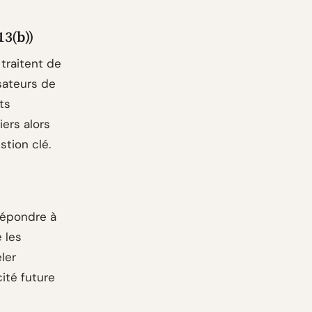
13(b))
traitent de
sateurs de
ts
iers alors
stion clé.
répondre à
 les
ler
cité future