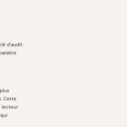
lé d'audit.
paraître
plus
e. Cette
 lecteur
 qui