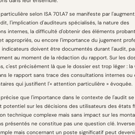
pris dans leur ensemble.
 particulière selon ISA 701.A7 se manifeste par l'augmen
audit, l'implication d'auditeurs spécialisés, la nature des
ns internes, la difficulté d'obtenir des éléments proban
 et appropriés, ou encore l'importance du jugement prof
s indicateurs doivent être documentés durant l'audit, pa
ement au moment de la rédaction du rapport. Sur les do
, c'est précisément là que le dossier est trop léger : l
ans le rapport sans trace des consultations internes ou
ires qui justifient l'« attention particulière » évoquée.
6 précise que l'importance dans le contexte de l'audit s
t potentiel sur les décisions des utilisateurs des états f
on technique complexe mais sans impact sur les monta
ns présentés ne constitue pas une question clé. Invers
imple mais concernant un poste significatif peut deven