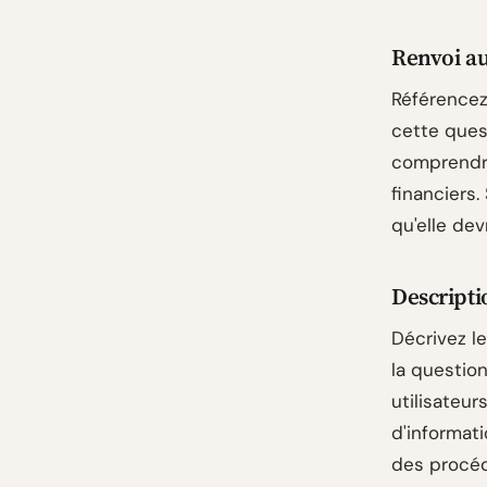
Renvoi au
Référencez
cette ques
comprendre
financiers.
qu'elle dev
Descripti
Décrivez l
la question
utilisateur
d'informati
des procéd