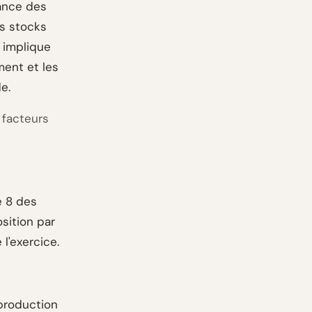
tance des
es stocks
n implique
ment et les
e.
 facteurs
e 8 des
osition par
l'exercice.
 production