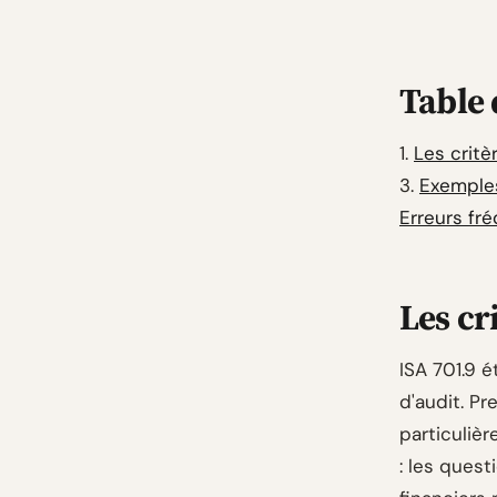
Table 
1.
Les critè
3.
Exemples
Erreurs fré
Les cr
ISA 701.9 é
d'audit. Pr
particulièr
: les quest