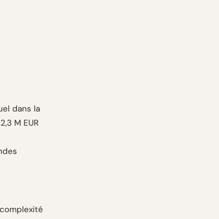
uel dans la
12,3 M EUR
andes
 complexité