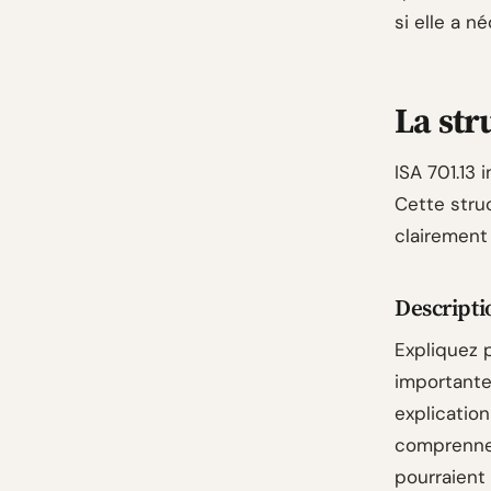
si elle a n
La str
ISA 701.13
Cette stru
clairement 
Descripti
Expliquez 
importantes
explication
comprenne 
pourraient