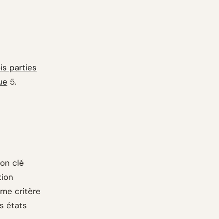
is parties
ue
5.
ion clé
tion
ème critère
s états