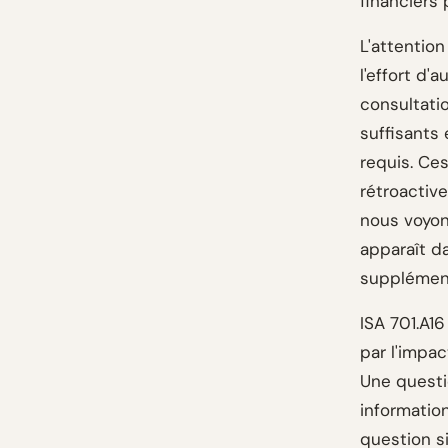
financiers 
L'attention
l'effort d'
consultatio
suffisants
requis. Ce
rétroactiv
nous voyons
apparaît d
supplémenta
ISA 701.A1
par l'impac
Une questi
informatio
question s