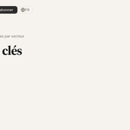
'abonner
FR
es par secteur
 clés