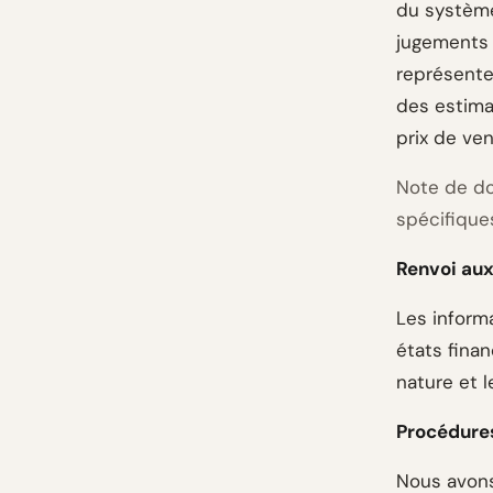
du système
jugements 
représenten
des estima
prix de ve
Note de do
spécifique
Renvoi aux
Les inform
états finan
nature et l
Procédures
Nous avons