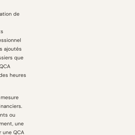
tation de
ts
essionnel
s ajoutés
ssiers que
a QCA
 des heures
e mesure
inanciers.
nts ou
ement, une
ir une QCA