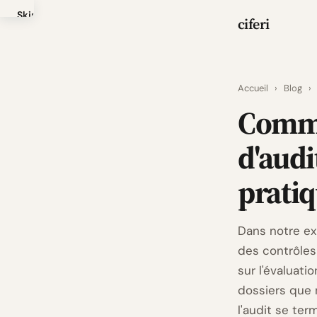
Skip
ciferi
to
main
content
Accueil
›
Blog
›
Comme
d'audi
pratiq
Dans notre ex
des contrôles
sur l'évaluati
dossiers que 
l'audit se ter