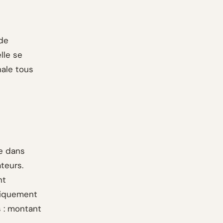
 de
lle se
nale tous
ee dans
ateurs.
nt
tiquement
s : montant