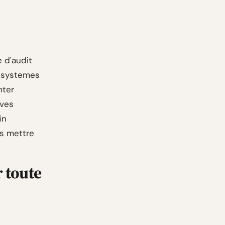
 d'audit
s systemes
nter
uves
in
es mettre
 toute