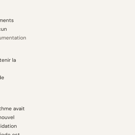
ements
cun
umentation
enir la
de
c
ithme avait
nouvel
lidation
riode est