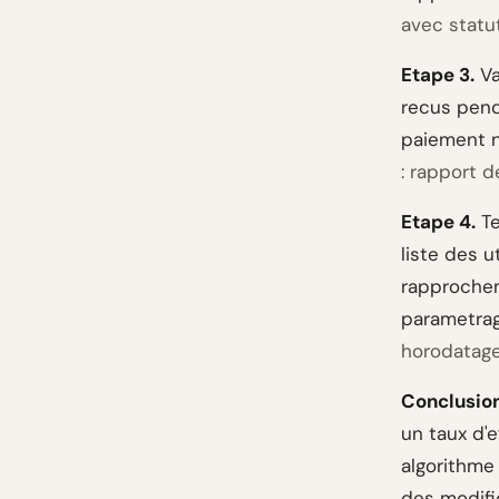
avec statu
Etape 3.
Va
recus penda
paiement n
: rapport 
Etape 4.
Te
liste des u
rapprochem
parametrag
horodatage
Conclusion
un taux d'e
algorithme 
des modific