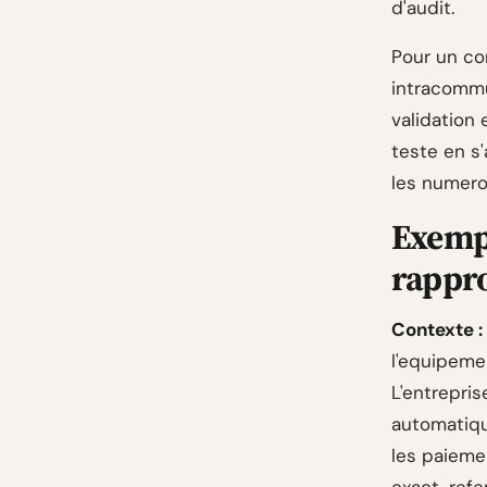
d'audit.
Pour un co
intracommun
validation 
teste en s
les numeros
Exempl
rappr
Contexte :
l'equipemen
L'entrepri
automatiq
les paieme