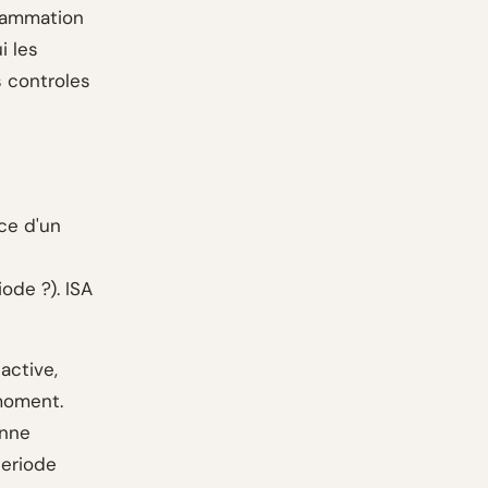
grammation
i les
 controles
ce d'un
ode ?). ISA
 active,
 moment.
onne
periode