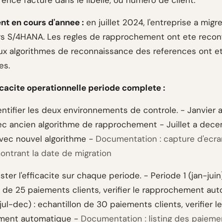
rence facture dans le libelle, ou numero de client.
t en cours d'annee :
en juillet 2024, l'entreprise a mig
rs S/4HANA. Les regles de rapprochement ont ete recon
x algorithmes de reconnaissance des references ont e
es.
ficacite operationnelle periode complete :
ntifier les deux environnements de controle. - Janvier a 
ec ancien algorithme de rapprochement - Juillet a dece
ec nouvel algorithme -
Documentation : capture d'ecra
ntrant la date de migration
ster l'efficacite sur chaque periode. - Periode 1 (jan-juin)
n de 25 paiements clients, verifier le rapprochement au
jul-dec) : echantillon de 30 paiements clients, verifier le
ment automatique -
Documentation : listing des paieme