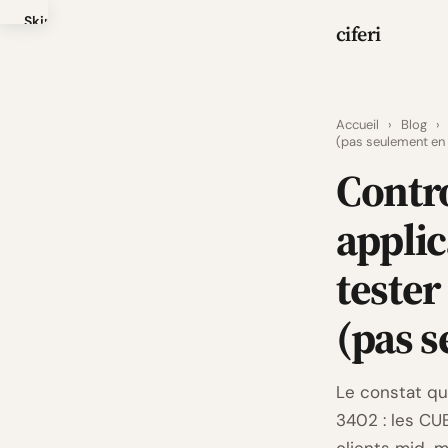
Skip
ciferi
to
main
content
Accueil
›
Blog
›
(pas seulement en f
Contro
applic
tester
(pas s
Le constat qu
3402 : les CU