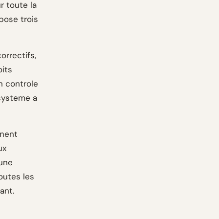
r toute la
pose trois
rrectifs,
oits
n controle
 systeme a
nnent
ux
 une
outes les
ant.