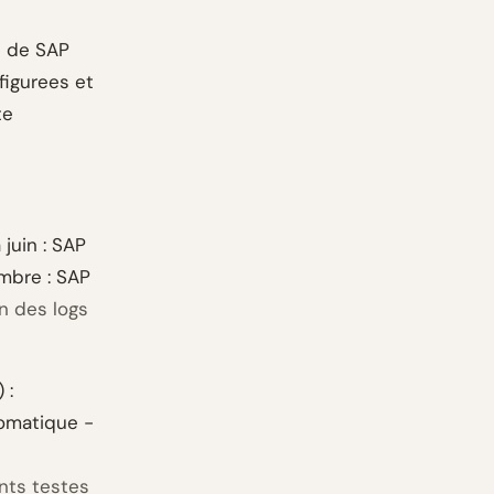
re de SAP
figurees et
te
juin : SAP
mbre : SAP
n des logs
 :
tomatique -
nts testes