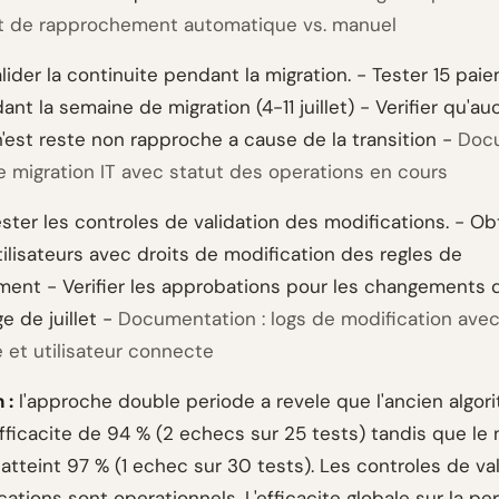
t de rapprochement automatique vs. manuel
lider la continuite pendant la migration. - Tester 15 pai
nt la semaine de migration (4-11 juillet) - Verifier qu'au
'est reste non rapproche a cause de la transition -
Doc
de migration IT avec statut des operations en cours
ster les controles de validation des modifications. - Obt
tilisateurs avec droits de modification des regles de
ent - Verifier les approbations pour les changements 
e de juillet -
Documentation : logs de modification ave
 et utilisateur connecte
 :
l'approche double periode a revele que l'ancien algor
fficacite de 94 % (2 echecs sur 25 tests) tandis que le 
atteint 97 % (1 echec sur 30 tests). Les controles de va
ations sont operationnels. L'efficacite globale sur la pe