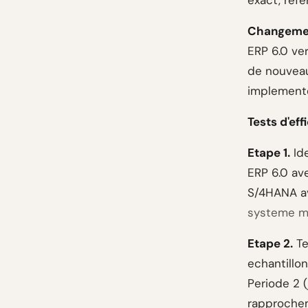
exact, refe
Changemen
ERP 6.0 ve
de nouveau
implement
Tests d'ef
Etape 1.
Ide
ERP 6.0 av
S/4HANA av
systeme mo
Etape 2.
Te
echantillo
Periode 2 (
rapproche