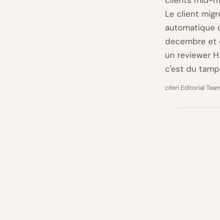
clients mid-m
Le client migr
automatique c
decembre et c
un reviewer H2
c'est du tamp
ciferi Editorial Tea