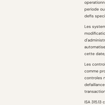
operationne
periode ou
defis speci
Les system
modificati
d'administr
automatise
cette date,
Les control
comme prog
controles 
defaillanc
transaction
ISA 315.13