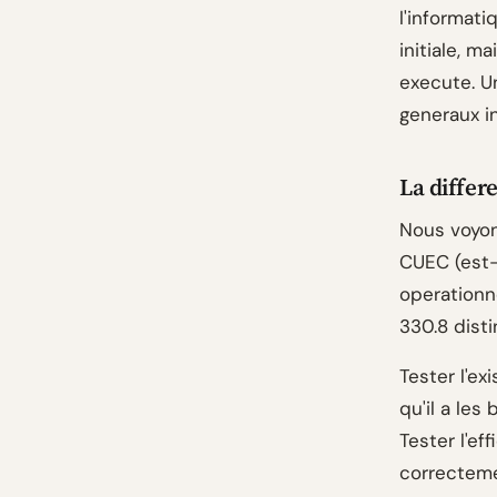
l'informat
initiale, m
execute. U
generaux i
La differ
Nous voyon
CUEC (est-
operationn
330.8 dist
Tester l'ex
qu'il a le
Tester l'ef
correcteme