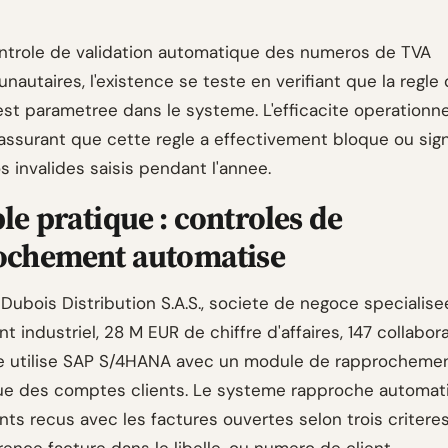
ntrole de validation automatique des numeros de TVA
autaires, l'existence se teste en verifiant que la regle
est parametree dans le systeme. L'efficacite operationne
'assurant que cette regle a effectivement bloque ou sig
 invalides saisis pendant l'annee.
e pratique : controles de
ochement automatise
Dubois Distribution S.A.S., societe de negoce specialis
t industriel, 28 M EUR de chiffre d'affaires, 147 collabor
se utilise SAP S/4HANA avec un module de rapprocheme
ue des comptes clients. Le systeme rapproche automa
nts recus avec les factures ouvertes selon trois critere