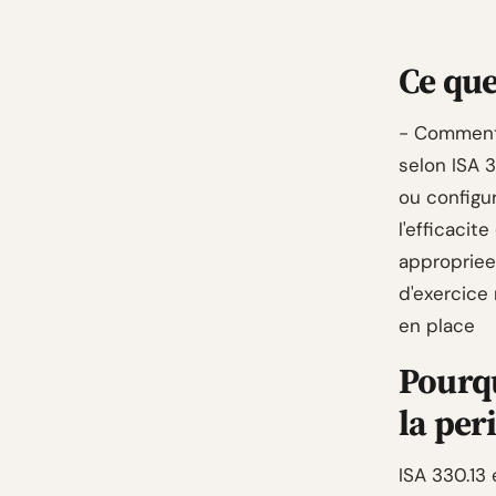
Ce qu
- Comment 
selon ISA 
ou config
l'efficaci
appropriee
d'exercice
en place
Pourqu
la per
ISA 330.13 