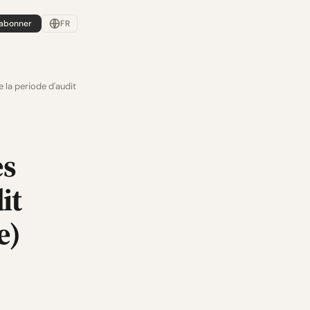
'abonner
FR
e la periode d'audit
es
it
e)