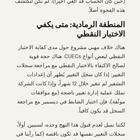
(حين كان الحساب قد أُلغي أخيراً)، لم نكن لنكتشف
هذه الفجوة أصلاً.
المنطقة الرمادية: متى يكفي
الاختبار النقطي
هناك خلاف مهني مشروع حول مدى كفاية الاختبار
النقطي لبعض أنواع CUECs. هناك حجة قوية
لصالح الاكتفاء بالاختبار النقطي مع مراجعة سجلات
التغيير: إذا كان سجل التغيير يُظهر أن إعدادات
التشفير لم تتغير خلال 12 شهراً، وإذا كانت الشركة
تملك عملية إدارة تغيير ناضجة (مع موافقات
موثّقة)، فإن اختبار الضابط في ديسمبر مع مراجعة
السجل قد يكون كافياً.
لكننا نميل لعدم قبول هذا النهج وحده، لسببين. أولاً،
سجلات التغيير نفسها قد تكون ناقصة (كما رأينا في