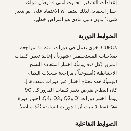
إعدادات التشفير. تحديث أمني قد يعدّل قواعد
جدار الحماية. لذلك نعتقد أن الاعتماد على "لم يتغير
شيء" بدون دليل مادي هو افتراض خطير.
الضوابط الدورية
CUECs أخرى تعمل في دورات منتظمة: مراجعة
صلاحيات المستخدمين (شهرياً)، إعادة تعيين كلمات
المرور (كل 90 يوماً)، اختبار استعادة النسخ
الاحتياطية (أسبوعياً)، مراجعة سجلات النظام
(يومياً). هذه تحتاج اختبار عبر دورات متعددة. إذا
كان النظام يفرض تغيير كلمات المرور كل 90
يوماً، اختبر دورات Q1 وQ2 وQ3 وQ4. اختبار دورة
Q4 فقط لا يثبت أن الدورات السابقة نُفّذت أصلاً.
الضوابط التفاعلية