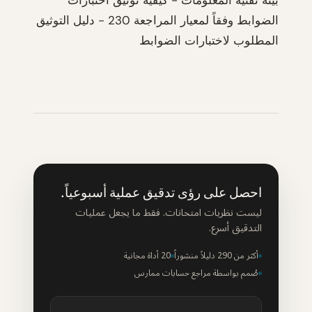
بيئة تقنية المعلومات - كيفية توثيق اختبارات
الضوابط وفقاً لمعيار المراجعة 230 - دليل التوثيق
المطلوب لاختبارات الضوابط
احصل على رؤى تدقيق عملية أسبوعياً.
ليست نظريات امتحانات. فقط ما يجعل عمليات
التدقيق أسرع.
أكثر من 290 دليلاً منشوراً
20 أداة مجانية
صُمم بواسطة مراجع حسابات ممارس