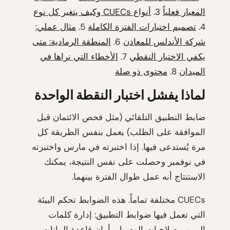
المعيار فعلياً
3.
أنواع CUECs وكيف يتغير كل نوع
4.
تصميم اختبارات الفترة الكاملة
5.
مثال عملي:
شركة الأندلس للمعادن
6.
المنطقة الرمادية: متى
يكفي الاختبار النقطي
7.
الأخطاء التي نراها في
الميدان
8.
محتوى ذو صلة
لماذا يفشل اختبار النقطة الواحدة
ضابط التطبيق التلقائي (مثل فحص الائتمان قبل
الموافقة على الطلب) يعمل بنفس الطريقة كل
مرة يُستدعى فيها. إذا اختبرته في مارس واختبرته
في نوفمبر وحصلت على نفس النتيجة، يمكنك
الاستنتاج أنه عمل طوال الفترة بينهما.
CUECs مختلفة تماماً. هذه الضوابط تحكم البيئة
التي تعمل فيها ضوابط التطبيق: إدارة كلمات
المرور، صلاحيات الوصول، أمان قاعدة البيانات،