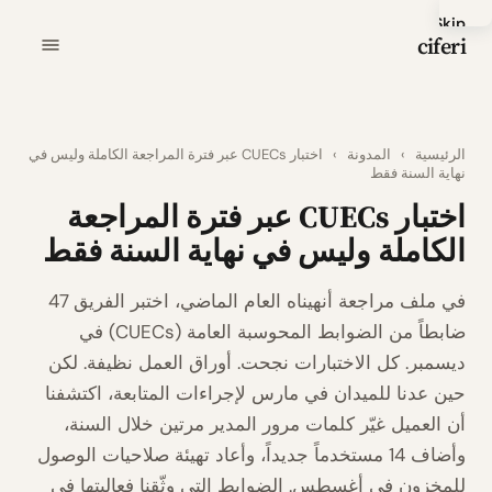
Skip
ciferi
to
main
content
الرئيسية
›
المدونة
›
اختبار CUECs عبر فترة المراجعة الكاملة وليس في
نهاية السنة فقط
اختبار CUECs عبر فترة المراجعة
الكاملة وليس في نهاية السنة فقط
في ملف مراجعة أنهيناه العام الماضي، اختبر الفريق 47
ضابطاً من الضوابط المحوسبة العامة (CUECs) في
ديسمبر. كل الاختبارات نجحت. أوراق العمل نظيفة. لكن
حين عدنا للميدان في مارس لإجراءات المتابعة، اكتشفنا
أن العميل غيّر كلمات مرور المدير مرتين خلال السنة،
وأضاف 14 مستخدماً جديداً، وأعاد تهيئة صلاحيات الوصول
للمخزون في أغسطس. الضوابط التي وثّقنا فعاليتها في