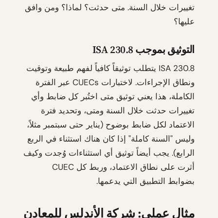
تغييرات خلال السنة. متى حدثت؟ لماذا؟ ومن وافق
عليها؟
التوثيق بموجب ISA 230.8
ISA 230.8 يتطلب توثيقاً كافياً لفهم طبيعة وتوقيت
ونطاق الإجراءات. لاختبارات CUECs عبر الفترة
الكاملة، هذا يعني توثيق متى اختُبر كل ضابط وأي
تغييرات حدثت خلال السنة ومتى، وتحديد فترة
الاعتماد لكل ضابط بوضوح (يناير حتى سبتمبر مثلاً،
وليس "السنة كاملة" إذا كان هناك استثناء في الربع
الرابع). يجب أيضاً توثيق أي استثناءات وُجدت وكيف
أثرت على نطاق الاعتماد، وربط كل CUEC
بضوابط التطبيق التي يدعمها.
مثال عملي: شركة الأندلس للمعادن