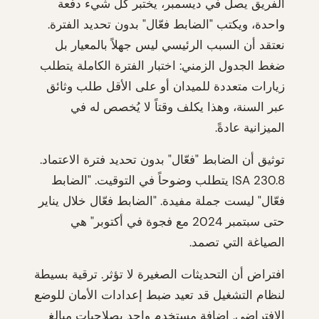
الفريق يصل في ديسمبر، يختبر كل شيء دفعة
واحدة، ويكتب "الضابط فعّال" بدون تحديد الفترة.
نعتقد أن السبب الرئيسي ليس جهلاً بالمعيار بل
ضغط الجدول الزمني: اختبار الفترة الكاملة يتطلب
زيارات متعددة للميدان أو على الأقل طلب وثائق
عبر السنة، وهذا يكلف وقتاً لا يُخصص له في
الميزانية عادةً.
توثيق أن الضابط "فعّال" بدون تحديد فترة الاعتماد.
ISA 230.8 يتطلب وضوحاً في التوقيت. "الضابط
فعّال" ليست جملة مفيدة. "الضابط فعّال خلال يناير
حتى سبتمبر 2024 مع فجوة في أكتوبر" هي
الصياغة التي تصمد.
افتراض أن التحديثات الصغيرة لا تؤثر. ترقية بسيطة
لنظام التشغيل قد تعيد ضبط إعدادات الأمان للوضع
الافتراضي. إضافة مستخدم واحد بصلاحيات مبالغ