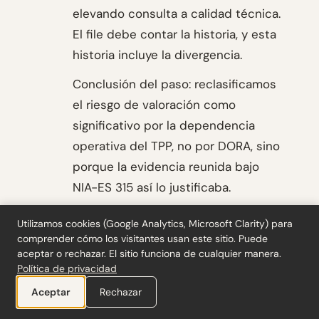
elevando consulta a calidad técnica.
El file debe contar la historia, y esta
historia incluye la divergencia.
Conclusión del paso: reclasificamos
el riesgo de valoración como
significativo por la dependencia
operativa del TPP, no por DORA, sino
porque la evidencia reunida bajo
NIA-ES 315 así lo justificaba.
Utilizamos cookies (Google Analytics, Microsoft Clarity) para
respuesta de auditoría
4
comprender cómo los visitantes usan este sitio. Puede
aceptar o rechazar. El sitio funciona de cualquier manera.
Procedimientos diseñados: pruebas
Política de privacidad
de controles sobre 25 órdenes
Aceptar
Rechazar
ejecutadas, verificación de