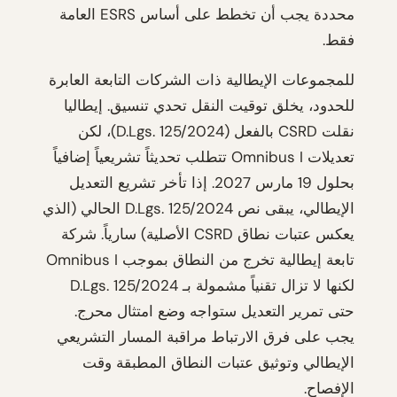
محددة يجب أن تخطط على أساس ESRS العامة
فقط.
للمجموعات الإيطالية ذات الشركات التابعة العابرة
للحدود، يخلق توقيت النقل تحدي تنسيق. إيطاليا
نقلت CSRD بالفعل (D.Lgs. 125/2024)، لكن
تعديلات Omnibus I تتطلب تحديثاً تشريعياً إضافياً
بحلول 19 مارس 2027. إذا تأخر تشريع التعديل
الإيطالي، يبقى نص D.Lgs. 125/2024 الحالي (الذي
يعكس عتبات نطاق CSRD الأصلية) سارياً. شركة
تابعة إيطالية تخرج من النطاق بموجب Omnibus I
لكنها لا تزال تقنياً مشمولة بـ D.Lgs. 125/2024
حتى تمرير التعديل ستواجه وضع امتثال محرج.
يجب على فرق الارتباط مراقبة المسار التشريعي
الإيطالي وتوثيق عتبات النطاق المطبقة وقت
الإفصاح.