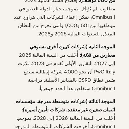
من 500 موظف):
إفصاح السنة المالية 2024
مطلوب. لم يُؤجَّل. بموجب خيار الدولة العضو في
Omnibus I، يمكن إعفاء الشركات التي يتراوح عدد
موظفيها بين 501 و1,000 والتي تخرج من النطاق
المعدّل للسنوات المالية 2025 و2026.
الموجة الثانية (شركات كبيرة أخرى تستوفي
معيارين من ثلاثة):
أُجّلت من السنة المالية 2025
إلى 2027. التقارير الأولى تُقدم في 2028. قدّرت
PwC Italy أن نحو 4,000 شركة إيطالية ستقع
ضمن نطاق CSRD بالمعايير الأصلية. مراجعة
Omnibus I ستقلص هذا العدد جوهرياً.
الموجة الثالثة (شركات متوسطة مدرجة، مؤسسات
ائتمان صغيرة غير معقدة، شركات تأمين أسيرة):
أُجّلت من السنة المالية 2026 إلى 2028. بموجب
Omnibus I، أُخرجت الشركات المتوسطة المدرجة