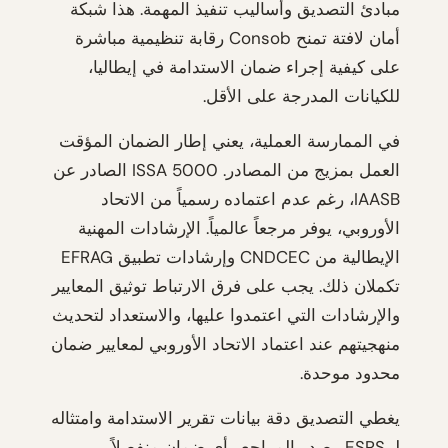
مبادئ التصديق وأساليب تنفيذ المهمة. هذا شبكة
أمان لافتة تمنح Consob رقابة تنظيمية مباشرة
على كيفية إجراء ضمان الاستدامة في إيطاليا،
للكيانات المدرجة على الأقل.
في الممارسة العملية، يعني إطار الضمان المؤقت
العمل بمزيج من المصادر. ISSA 5000 الصادر عن
IAASB، رغم عدم اعتماده رسمياً من الاتحاد
الأوروبي، يوفر مرجعاً عالمياً. الإرشادات المهنية
الإيطالية من CNDCEC وإرشادات تطبيق EFRAG
تكملان ذلك. يجب على فرق الارتباط توثيق المعايير
والإرشادات التي اعتمدوا عليها، والاستعداد لتحديث
منهجيتهم عند اعتماد الاتحاد الأوروبي لمعايير ضمان
محدود موحدة.
يغطي التصديق دقة بيانات تقرير الاستدامة وامتثاله
لـ ESRS. يصدر المراجع رأي ضمان منفصلاً