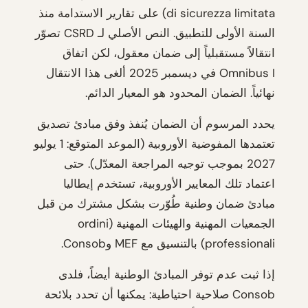
di sicurezza limitata) على تقارير الاستدامة منذ
السنة الأولى للتطبيق. النص الأصلي لـ CSRD تصوّر
انتقالاً مستقبلياً إلى ضمان معقول، لكن اتفاق
Omnibus I في ديسمبر 2025 ألغى هذا الانتقال
نهائياً. الضمان المحدود هو المعيار الدائم.
يحدد المرسوم أن الضمان يُنفذ وفق مبادئ تصديق
تعتمدها المفوضية الأوروبية (الموعد المتوقع: 1 يوليو
2027 بموجب توجيه المراجعة المعدّل). حتى
اعتماد تلك المعايير الأوروبية، تستخدم إيطاليا
مبادئ ضمان وطنية طُوّرت بشكل مشترك من قبل
الجمعيات المهنية والهيئات المهنية (ordini
professionali) بالتنسيق مع MEF وConsob.
إذا ثبت عدم توفر المبادئ الوطنية أيضاً، فلدى
Consob صلاحية احتياطية: يمكنها أن تحدد بلائحة