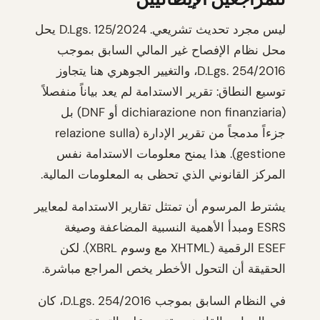
ليس مجرد تحديث تشريعي. D.Lgs. 125/2024 يحل
محل نظام الإفصاح غير المالي السابق بموجب
D.Lgs. 254/2016، والتغيير الجوهري هنا يتجاوز
توسيع النطاق: تقرير الاستدامة لم يعد بياناً منفصلاً
(dichiarazione non finanziaria أو DNF) بل
جزءاً مدمجاً من تقرير الإدارة (relazione sulla
gestione). هذا يمنح معلومات الاستدامة نفس
المركز القانوني الذي تحظى به المعلومات المالية.
يشترط المرسوم أن تمتثل تقارير الاستدامة لمعايير
ESRS ومبدأ الأهمية النسبية المضاعفة وصيغة
ESEF الرقمية (XHTML مع وسوم XBRL). لكن
الحقيقة أن التحول الأخطر يخص المراجع مباشرة.
في النظام السابق بموجب D.Lgs. 254/2016، كان