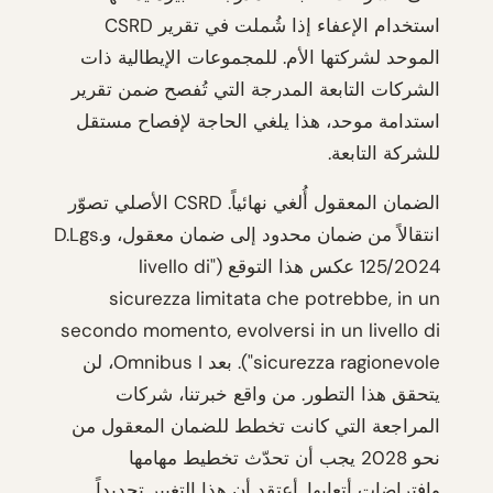
استخدام الإعفاء إذا شُملت في تقرير CSRD
الموحد لشركتها الأم. للمجموعات الإيطالية ذات
الشركات التابعة المدرجة التي تُفصح ضمن تقرير
استدامة موحد، هذا يلغي الحاجة لإفصاح مستقل
للشركة التابعة.
الضمان المعقول أُلغي نهائياً. CSRD الأصلي تصوّر
انتقالاً من ضمان محدود إلى ضمان معقول، وD.Lgs.
125/2024 عكس هذا التوقع ("livello di
sicurezza limitata che potrebbe, in un
secondo momento, evolversi in un livello di
sicurezza ragionevole"). بعد Omnibus I، لن
يتحقق هذا التطور. من واقع خبرتنا، شركات
المراجعة التي كانت تخطط للضمان المعقول من
نحو 2028 يجب أن تحدّث تخطيط مهامها
وافتراضات أتعابها. أعتقد أن هذا التغيير تحديداً