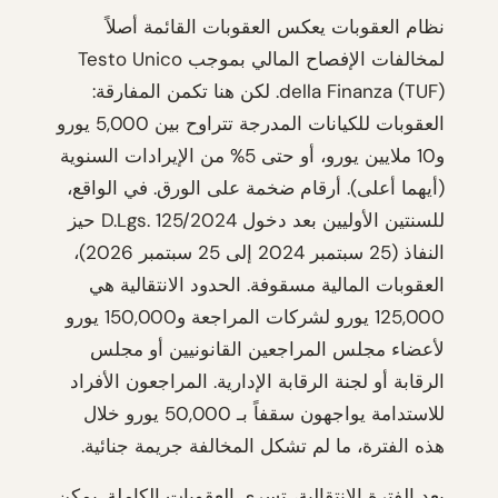
نظام العقوبات يعكس العقوبات القائمة أصلاً
لمخالفات الإفصاح المالي بموجب Testo Unico
della Finanza (TUF). لكن هنا تكمن المفارقة:
العقوبات للكيانات المدرجة تتراوح بين 5,000 يورو
و10 ملايين يورو، أو حتى 5% من الإيرادات السنوية
(أيهما أعلى). أرقام ضخمة على الورق. في الواقع،
للسنتين الأوليين بعد دخول D.Lgs. 125/2024 حيز
النفاذ (25 سبتمبر 2024 إلى 25 سبتمبر 2026)،
العقوبات المالية مسقوفة. الحدود الانتقالية هي
125,000 يورو لشركات المراجعة و150,000 يورو
لأعضاء مجلس المراجعين القانونيين أو مجلس
الرقابة أو لجنة الرقابة الإدارية. المراجعون الأفراد
للاستدامة يواجهون سقفاً بـ 50,000 يورو خلال
هذه الفترة، ما لم تشكل المخالفة جريمة جنائية.
بعد الفترة الانتقالية، تسري العقوبات الكاملة. يمكن