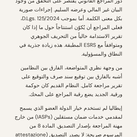
دور المراجع القانوني يقتصر على التحقق من وجود
البيان غير المالي وعرضه السليم. إجراءات صورية
بكل معنى الكلمة. أما بموجب D.Lgs. 125/2024،
فعلى المراجع أن يُكوّن استنتاجاً حول ما إذا كان
تقرير الاستدامة خالياً من التحريف الجوهري
ومتوافقاً مع ESRS المطبقة. هذه زيادة جذرية في
النطاق والمسؤولية.
من وجهة نظري المتواضعة، الفارق بين النظامين
أشبه بالفارق بين توقيع سند صرف والتوقيع على
تقرير مراجعة كامل. النظام القديم كان حوكمة
ورقية. الجديد يضع رقبة المراجع على المحك.
إيطاليا لم تستخدم خيار الدولة العضو الذي يسمح
لمقدمي خدمات ضمان مستقلين (IASPs) من خارج
مهنة المراجعة بإصدار التصديق. المادة 8 من
المرسوم صريحة: لا يصدر التصديق (attestazione