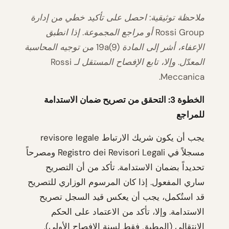
ملاحظة توثيقية: احصل على تأكيد خطي من إدارة
Rossi Group أو مراجع المجموعة. إذا انطبق
الإعفاء، أشر إلى المادة 19a(9) من توجيه المحاسبة
المعدّل. وإلا، تابع الإفصاح المستقل لـ Rossi
Meccanica.
الخطوة 3: التحقق من تصريح ضمان الاستدامة
للمراجع
يجب أن يكون شريك الارتباط revisore legale
مسجلاً في Registro dei Revisori Legali ومصرحاً
تحديداً بضمان الاستدامة. تأكد من أن التصريح
ساري المفعول. إذا كان المرسوم الوزاري للتصريح
قد استُكمل، يجب أن يعكس قيد السجل تصريح
الاستدامة. وإلا، تأكد من الاعتماد على الحكم
الانتقالي (المطبق فقط لسنة الإفصاح الأولى).