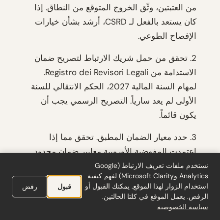
من العتبتين، وثّق الخروج المتوقع من النطاق. إذا
كان يستعد بالفعل لـ CSRD، أرشد بشأن خيارات
الإفصاح الطوعي.
2. تحقق من حمل شريك الارتباط لتصريح ضمان
الاستدامة من Registro dei Revisori Legali.
لمهام السنة المالية 2027، الحكم الانتقالي للسنة
الأولى لم يعد سارياً. التصريح الرسمي يجب أن
يكون قائماً.
3. حدد معيار الضمان المطبق. تحقق مما إذا
اعتمدت المفوضية الأوروبية معايير ضمان محدود
موحدة (الموعد النهائي: 1 يوليو 2027). وإلا،
نستخدم ملفات تعريف الارتباط (Google
Analytics وMicrosoft Clarity) لفهم كيفية
استخدم المبادئ الوطنية المطوّرة بموجب D.Lgs.
استخدام الزوار لهذا الموقع. يمكنك القبول أو
قبول
رفض
125/2024. إذا لم تكن تلك مكتملة، تنطبق لائحة
الرفض. يعمل الموقع في كلتا الحالتين.
سياسة الخصوصية
Consob الاحتياطية للكيانات المدرجة.