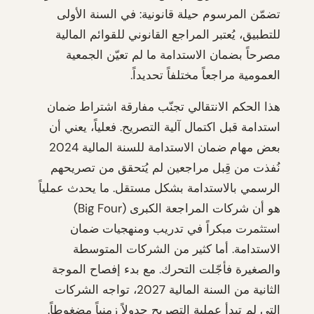
تضمّن المرسوم حيلة قانونية: في السنة الأولى
للتطبيق، يُعتبر المراجع القانوني للقوائم المالية
مصرحاً بضمان الاستدامة ما لم تعيّن الجمعية
العمومية مراجعاً مختلفاً تحديداً.
هذا الحكم الانتقالي تجنّب مفارقة اشتراط ضمان
استدامة قبل اكتمال آلية التصريح. فعلياً، يعني أن
بعض مهام ضمان الاستدامة للسنة المالية 2024
نُفذت من قِبل مراجعين لم يُتحقق من تصريحهم
الرسمي بالاستدامة بشكل مستقل. ما يحدث عملياً
هو أن شركات المراجعة الكبرى (Big Four)
استثمرت مبكراً في تدريب ومنهجيات ضمان
الاستدامة. أما كثير من الشركات المتوسطة
والصغيرة فأجّلت التحرك. مع بدء إفصاح الموجة
الثانية من السنة المالية 2027، تواجه الشركات
التي لم تبدأ عملية التصريح جدولاً زمنياً مضغوطاً.