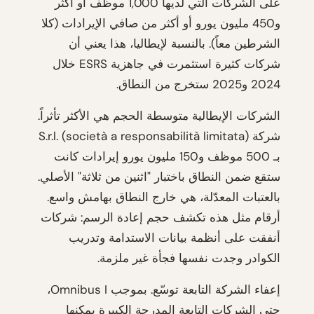
على الشركات التي لديها 1,000 موظف أو أكثر
و450 مليون يورو أو أكثر من صافي الإيرادات (كلا
الشرطين معاً). بالنسبة لإيطاليا، هذا يعني أن
شركات كثيرة استثمرت في جاهزية ESRS خلال
2024 و2025 ستخرج من النطاق.
الشركات الإيطالية متوسطة الحجم هي الأكثر تأثراً.
شركة S.r.l. (società a responsabilità limitata)
بـ 500 موظف و150 مليون يورو إيرادات كانت
ستقع ضمن النطاق باختبار "اثنين من ثلاثة" الأصلي.
بالعتبات المعدّلة، هي خارج النطاق بهامش واسع.
أرقام مثل هذه تكشف حجم إعادة الرسم: شركات
أنفقت على أنظمة بيانات الاستدامة وتدريب
الكوادر وجدت نفسها فجأة غير ملزمة.
إعفاء الشركة التابعة توسّع. بموجب Omnibus I،
حتى الشركات التابعة المدرجة الكبيرة يمكنها