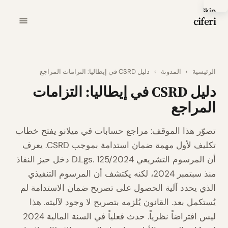
Skip
ciferi
to
main
content
الرئيسية
›
المدونة
›
دليل CSRD في إيطاليا: التزامات المراجع
دليل CSRD في إيطاليا: التزامات
المراجع
تصوّر هذا الموقف: مراجع حسابات في ميلانو يفتح خطاب
تكليف لأول مهمة ضمان استدامة بموجب CSRD. يعرف
أن المرسوم التشريعي D.Lgs. 125/2024 دخل حيز النفاذ
منذ سبتمبر 2024، لكنه يكتشف أن المرسوم التنفيذي
الذي يحدد آلية الحصول على تصريح ضمان الاستدامة لم
يُستكمل بعد. القانون يُلزمه بتصريح لا وجود لآليته. هذا
ليس افتراضاً نظرياً. حدث فعلياً في السنة المالية 2024