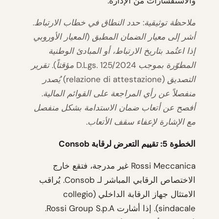
والاستفسارات من الإدارة.
ملاحظة توثيقية: حدد النطاق في خطاب الارتباط.
أشر إلى معيار الضمان المطبق (المعيار الأوروبي
إذا اعتُمد بتاريخ الارتباط، أو المبادئ الوطنية
المطوّرة بموجب D.Lgs. 125/2024 مؤقتاً). تقرير
التصديق (relazione di attestazione) يُصدر
منفصلاً عن رأي المراجعة على القوائم المالية.
أفصح عن أتعاب ضمان الاستدامة بشكل منفصل
مع الإشارة لإعفاء سقف الأتعاب.
الخطوة 5: تقييم التعرض لرقابة Consob
Rossi Meccanica غير مدرجة، فتقع خارج
الاختصاص الرقابي المباشر لـ Consob. يُراقب
الامتثال جهاز الرقابة الداخلي (collegio
sindacale). إذا أشارت Rossi Group S.p.A.