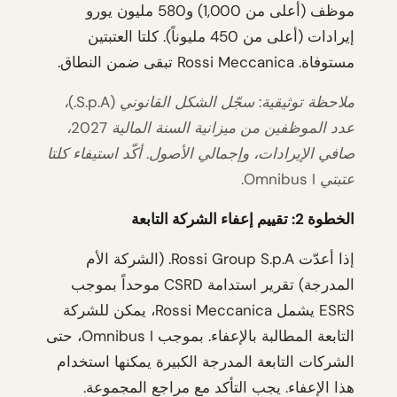
موظف (أعلى من 1,000) و580 مليون يورو
إيرادات (أعلى من 450 مليوناً). كلتا العتبتين
مستوفاة. Rossi Meccanica تبقى ضمن النطاق.
ملاحظة توثيقية: سجّل الشكل القانوني (S.p.A.)،
عدد الموظفين من ميزانية السنة المالية 2027،
صافي الإيرادات، وإجمالي الأصول. أكّد استيفاء كلتا
عتبتي Omnibus I.
الخطوة 2: تقييم إعفاء الشركة التابعة
إذا أعدّت Rossi Group S.p.A. (الشركة الأم
المدرجة) تقرير استدامة CSRD موحداً بموجب
ESRS يشمل Rossi Meccanica، يمكن للشركة
التابعة المطالبة بالإعفاء. بموجب Omnibus I، حتى
الشركات التابعة المدرجة الكبيرة يمكنها استخدام
هذا الإعفاء. يجب التأكد مع مراجع المجموعة.