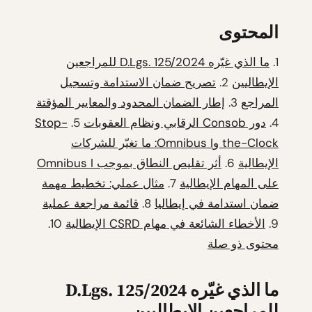
المحتوى
1.
ما الذي غيّره D.Lgs. 125/2024 للمراجعين
الإيطاليين
2.
تصريح ضمان الاستدامة وتسجيل
المراجع
3.
إطار الضمان المحدود والمعايير المؤقتة
4.
دور Consob الرقابي ونظام العقوبات
5.
Stop-
the-Clock وOmnibus I: ما تغيّر للشركات
الإيطالية
6.
أثر تقليص النطاق بموجب Omnibus I
على المهام الإيطالية
7.
مثال عملي: تخطيط مهمة
ضمان استدامة في إيطاليا
8.
قائمة مراجعة عملية
9.
الأخطاء الشائعة في مهام CSRD الإيطالية
10.
محتوى ذو صلة
ما الذي غيّره D.Lgs. 125/2024
للمراجعين الإيطاليين