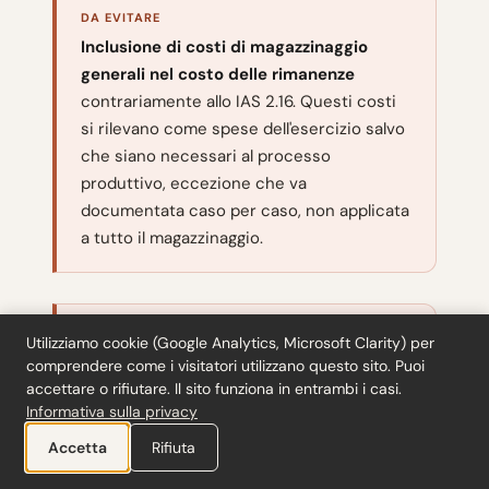
DA EVITARE
Inclusione di costi di magazzinaggio
generali nel costo delle rimanenze
contrariamente allo IAS 2.16. Questi costi
si rilevano come spese dell'esercizio salvo
che siano necessari al processo
produttivo, eccezione che va
documentata caso per caso, non applicata
a tutto il magazzinaggio.
DA EVITARE
Utilizziamo cookie (Google Analytics, Microsoft Clarity) per
Applicazione del test VNR voce per voce
comprendere come i visitatori utilizzano questo sito. Puoi
invece che per categoria
dove sarebbe
accettare o rifiutare. Il sito funziona in entrambi i casi.
Informativa sulla privacy
appropriato il raggruppamento secondo
IAS 2.29, che causa svalutazioni eccessive
Accetta
Rifiuta
per compensazione tra voci della stessa