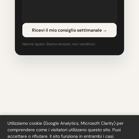
Ricevi il mio consiglio settimanale
→
Niente spam. Siamo revisori, non venditori.
Utilizziamo cookie (Google Analytics, Microsoft Clarity) per
comprendere come i visitatori utilizzano questo sito. Puoi
Strumenti
·
Blog
·
Glossario
·
Iscriviti
·
Privacy
·
Rimborsi
·
Termini
·
accettare o rifiutare. Il sito funziona in entrambi i casi.
Cookie settings