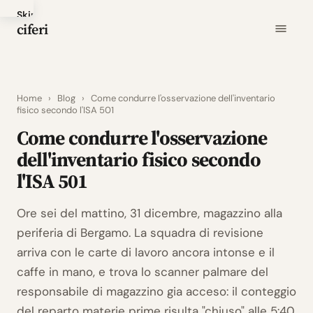
Skip
ciferi
to
main
content
Home
›
Blog
›
Come condurre l'osservazione dell'inventario
fisico secondo l'ISA 501
Come condurre l'osservazione
dell'inventario fisico secondo
l'ISA 501
Ore sei del mattino, 31 dicembre, magazzino alla
periferia di Bergamo. La squadra di revisione
arriva con le carte di lavoro ancora intonse e il
caffe in mano, e trova lo scanner palmare del
responsabile di magazzino gia acceso: il conteggio
del reparto materie prime risulta "chiuso" alle 5:40.