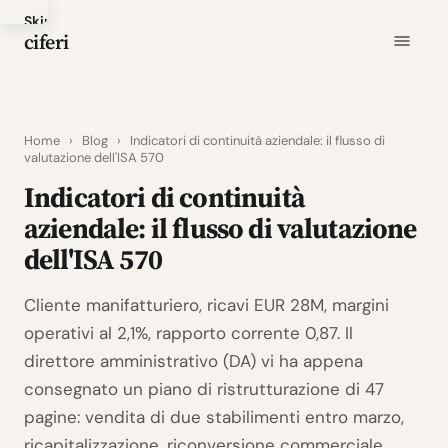
Skip
ciferi
to
main
content
Home
›
Blog
›
Indicatori di continuità aziendale: il flusso di
valutazione dell'ISA 570
Indicatori di continuità
aziendale: il flusso di valutazione
dell'ISA 570
Cliente manifatturiero, ricavi EUR 28M, margini
operativi al 2,1%, rapporto corrente 0,87. Il
direttore amministrativo (DA) vi ha appena
consegnato un piano di ristrutturazione di 47
pagine: vendita di due stabilimenti entro marzo,
ricapitalizzazione, riconversione commerciale.