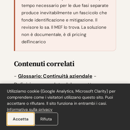
tempo necessario per le due fasi separate
produce inevitabilmente un fascicolo che
fonde identificazione e mitigazione. Il
revisore lo sa. Il MEF lo trova. La soluzione
non è documentale, è di pricing
dell'incarico
Contenuti correlati
-
Glossario: Continuità aziendale
-
Definizione completa del concetto e
Utilizziamo cookie (Google Analytics, Microsoft Clarity) per
requisiti ISA 570 per la documentazione
comprendere come i visitatori utilizzano questo sito. Puoi
accettare o rifiutare. Il sito funziona in entrambi i casi.
-
Strumento: Calcolatore di indicatori
Informativa sulla privacy
finanziari
- Calcola automaticamente i
Accetta
Rifiuta
rapporti di liquidità e solvibilità per