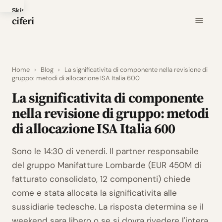
Skip
ciferi
to
main
content
Home
›
Blog
›
La significativita di componente nella revisione di
gruppo: metodi di allocazione ISA Italia 600
La significativita di componente
nella revisione di gruppo: metodi
di allocazione ISA Italia 600
Sono le 14:30 di venerdi. Il partner responsabile
del gruppo Manifatture Lombarde (EUR 450M di
fatturato consolidato, 12 componenti) chiede
come e stata allocata la significativita alle
sussidiarie tedesche. La risposta determina se il
weekend sara libero o se si dovra rivedere l'intera