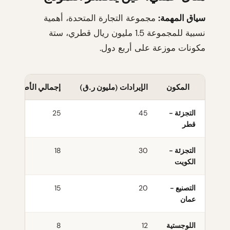
سياق المهمة:
مجموعة التجارة المتحدة، أهمية
نسبية للمجموعة 1.5 مليون ريال قطري، ستة
مكونات موزعة على أربع دول.
المكون
الإيرادات (مليون ر.ق)
إجمالي الأصول (ملي
التجزئة -
45
25
قطر
التجزئة -
30
18
الكويت
التصنيع -
20
15
عمان
اللوجستية
12
8