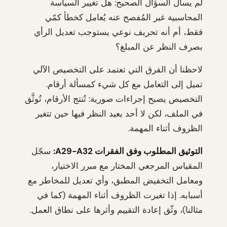
لم يسأل السؤال الصحيح: هل تغيير السياسة
المحاسبية غير المُفصح عنه يُعامل كخطأ كمّي
فقط، أم أنه تحريف نوعي يستوجب تعديل الرأي
بصرف النظر عن المبلغ؟
لاحظنا أن الفرق التي تعتمد على التخصيص الآلي
تميل إلى التعامل مع كل شيء كمسألة أرقام.
التخصيص يصبح إجراءات صورية: تُنتج الأرقام، تُوثَّق
في الملف، لكن لا أحد يعيد النظر فيها حين تتغير
الظروف أثناء المهمة.
التوثيق المطلوب وفق الفقرات A29-A32:
سجّل
المقياس المرجعي المختار مع مبرر الاختيار،
ومعامل التخفيض المطبق، وأي تعديل للمخاطر مع
أسبابه. إذا تغيرت الظروف أثناء المهمة (كما في
مثالنا)، وثّق إعادة التقييم وأثرها على نطاق العمل.